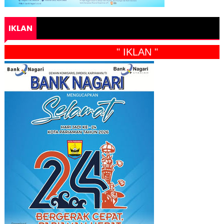
IKLAN
" IKLAN "