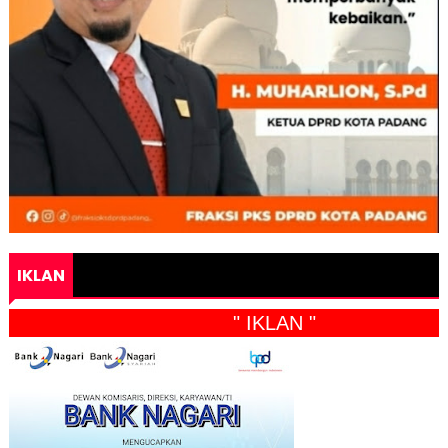
IKLAN
" IKLAN "