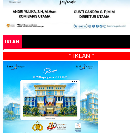
IKLAN
" IKLAN "