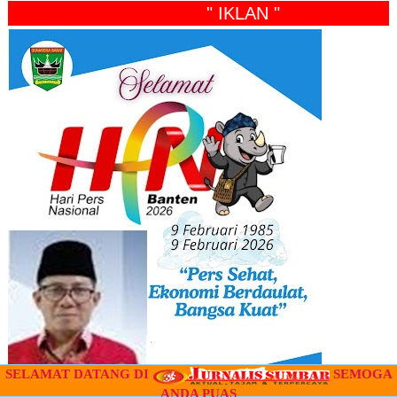
" IKLAN "
SELAMAT DATANG DI
SEMOGA
ANDA PUAS