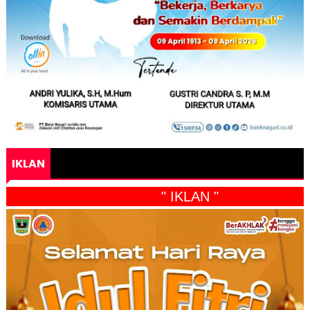
IKLAN
" IKLAN "