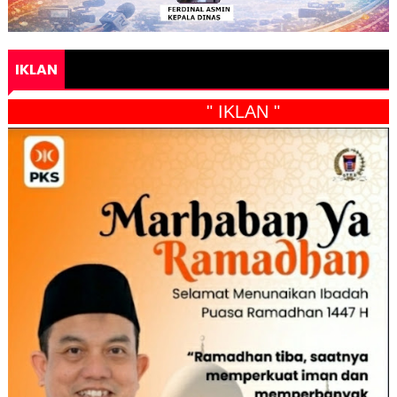
IKLAN
" IKLAN "