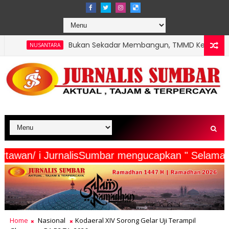
Bukan Sekadar Membangun, TMMD Ke-129 Eratkan Keakraban 
serta Wartawan/ i JurnalisSumbar mengucapkan "
Home
Nasional
Kodaeral XIV Sorong Gelar Uji Terampil