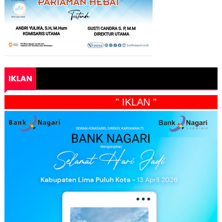
IKLAN
" IKLAN "