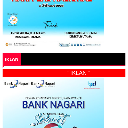
IKLAN
" IKLAN "