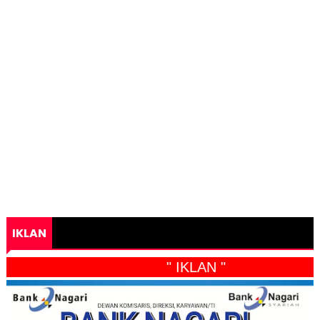
IKLAN
" IKLAN "