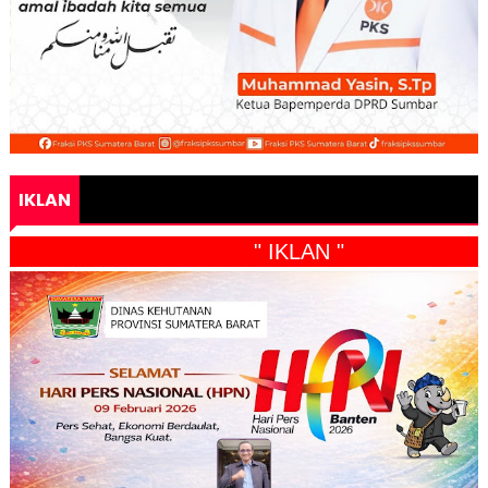
IKLAN
" IKLAN "