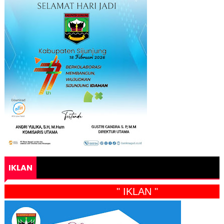
IKLAN
" IKLAN "