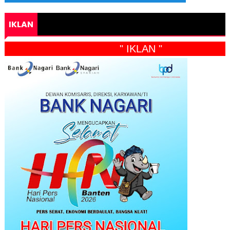
IKLAN
" IKLAN "