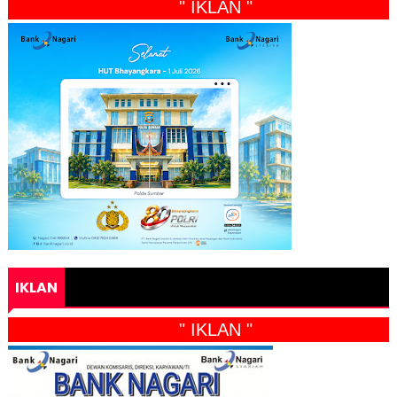
" IKLAN "
IKLAN
" IKLAN "