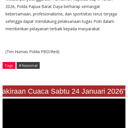
2026, Polda Papua Barat Daya berharap semangat
kebersamaan, profesionalisme, dan sportivitas terus terjaga
sehingga dapat mendukung pelaksanaan tugas Polri dalam
memberikan pelayanan terbaik kepada masyarakat.
(Tim Humas Polda PBD/Red)
Tags
# Nasional
rakiraan Cuaca Sabtu 24 Januari 2026"