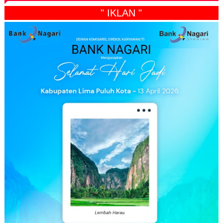
" IKLAN "