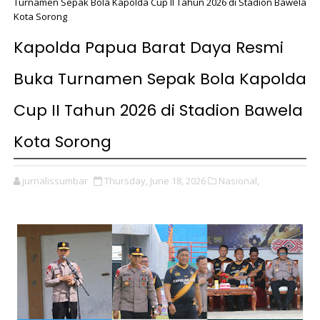
Turnamen Sepak Bola Kapolda Cup II Tahun 2026 di Stadion Bawela
Kota Sorong
Kapolda Papua Barat Daya Resmi
Buka Turnamen Sepak Bola Kapolda
Cup II Tahun 2026 di Stadion Bawela
Kota Sorong
jurnalissumbar
Thursday, June 18, 2026
Nasional,