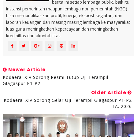
berita ini setiap lembaga publik, baik itu
instansi pemerintah maupun lembaga non pemerintah (NGO)
bisa mempublikasikan profil, kinerja, ekspost kegiatan, dan
laporan keuangan dari masing-masing lembaga ke masyarakat
luas guna meningkatkan kepercayaan dan meningkatkan
kredibiltas dan akuntabilitas.
Newer Article
Kodaeral XIV Sorong Resmi Tutup Uji Terampil
Glagaspur P1-P2
Older Article
Kodaeral XIV Sorong Gelar Uji Terampil Glagaspur P1-P2
TA. 2026