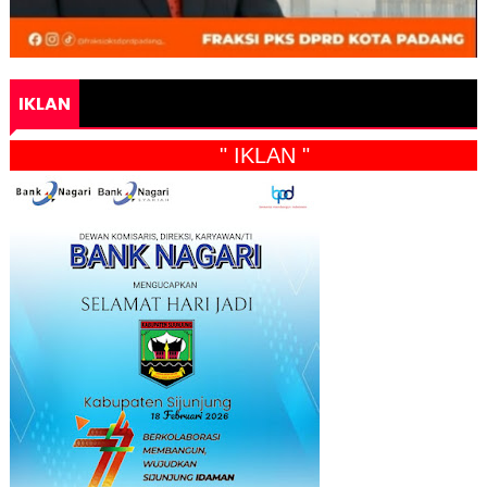
IKLAN
" IKLAN "