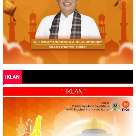
IKLAN
" IKLAN "