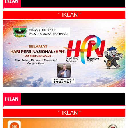
IKLAN
" IKLAN "
IKLAN
" IKLAN "