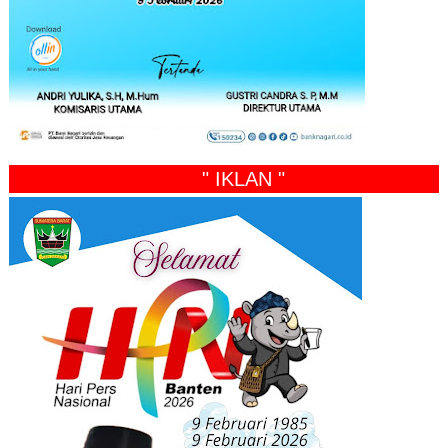
" IKLAN "