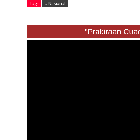
Tags
# Nasional
"Prakiraan Cuaca S