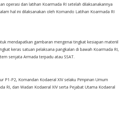
tan operasi dan latihan Koarmada RI setelah dilaksanakannya
 dalam hal ini dilaksanakan oleh Komando Latihan Koarmada RI
untuk mendapatkan gambaran mengenai tingkat kesiapan materiil
angkat keras satuan pelaksana pangkalan di bawah Koarmada RI,
stem senjata Armada terpadu atau SSAT.
pur P1-P2, Komandan Kodaeral XIV selaku Pimpinan Umum
a RI, dan Wadan Kodaeral XIV serta Pejabat Utama Kodaeral