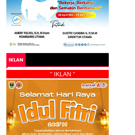
IKLAN
" IKLAN "