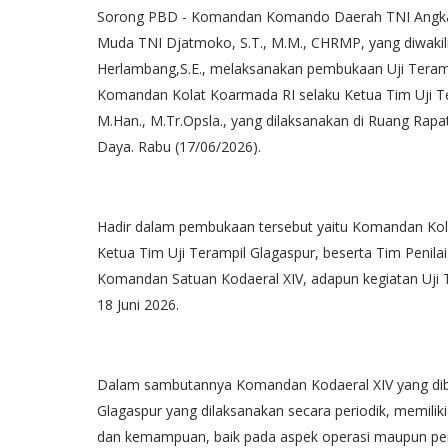
Sorong PBD - Komandan Komando Daerah TNI Angkat
Muda TNI Djatmoko, S.T., M.M., CHRMP, yang diwak
Herlambang,S.E., melaksanakan pembukaan Uji Terampi
Komandan Kolat Koarmada RI selaku Ketua Tim Uji Te
M.Han., M.Tr.Opsla., yang dilaksanakan di Ruang Rapa
Daya. Rabu (17/06/2026).
Hadir dalam pembukaan tersebut yaitu Komandan Kola
Ketua Tim Uji Terampil Glagaspur, beserta Tim Penila
Komandan Satuan Kodaeral XIV, adapun kegiatan Uji T
18 Juni 2026.
Dalam sambutannya Komandan Kodaeral XIV yang dib
Glagaspur yang dilaksanakan secara periodik, memilik
dan kemampuan, baik pada aspek operasi maupun pem