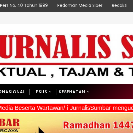
Pers No. 40 Tahun 1999
Pedoman Media Siber
Redaksi
ERNASIONAL
LIPSUS
KESEHATAN
Media Beserta Wartawan/ i JurnalisSumbar mengu