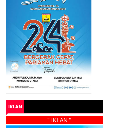
IKLAN
" IKLAN "