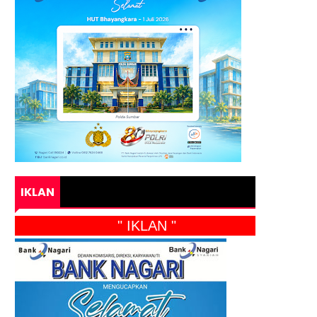
IKLAN
" IKLAN "