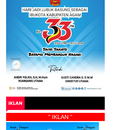
IKLAN
" IKLAN "