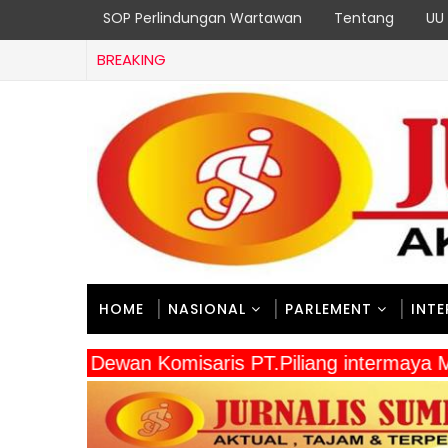
SOP Perlindungan Wartawan
Tentang
UU 
BREAKING
HOME
NASIONAL
PARLEMENT
INT
" Dewan Komisaris PT.Piliang intermaya 