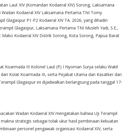
an Laut XIV (Komandan Kodaeral XIV) Sorong, Laksamana
ili Wadan Kodaeral XIV Laksamana Pertama TNI Tomy
l Glagaspur P1-P2 Kodaeral XIV TA. 2026, yang dihadiri
rampil Glagaspur, Laksamana Pertama TNI Musleh Yadi, S.E.,
t Mako Kodaeral XIV Distrik Sorong, Kota Sorong, Papua Barat
t Koarmada III Kolonel Laut (P) I Nyoman Surya selaku Wakil
i dari Kolat Koarmada III, serta Pejabat Utama dan Kasatker dan
erampil Glagaspur ini dijadwalkan berlangsung pada tanggal 17-
acakan Wadan Kodaeral XIV mengatakan bahwa Uji Terampil
i makna strategis sebagai tolak ukur hasil pembinaan kekuatan
binaan personel pengawak organisasi Kodaeral XIV, serta