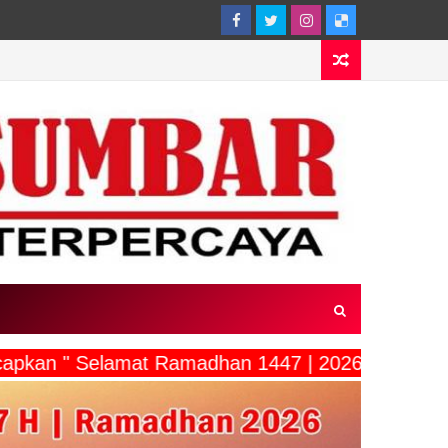
capkan " Selamat Ramadhan 1447 | 2026"