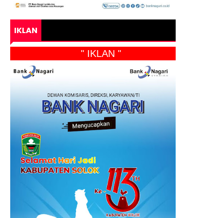
IKLAN
" IKLAN "