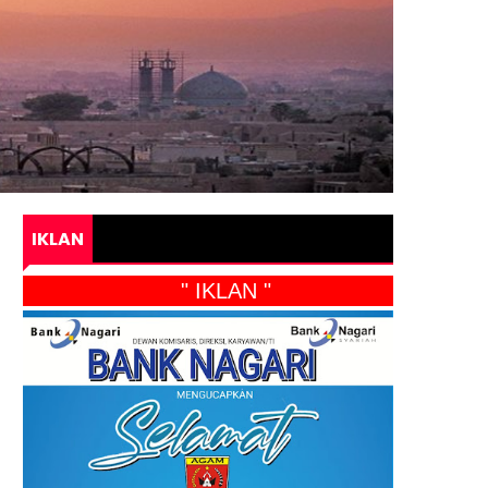
IKLAN
" IKLAN "