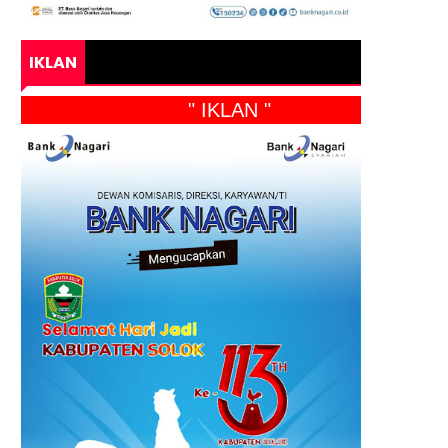
IKLAN
" IKLAN "