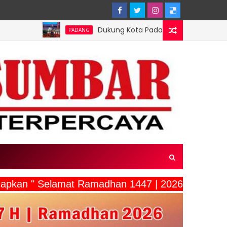
Dukung Kota Padang Jadi Kota Inovator, Kartu Registrasi K
PADANG
ucapkan " Selamat Ramadhan 1447 | 2026"