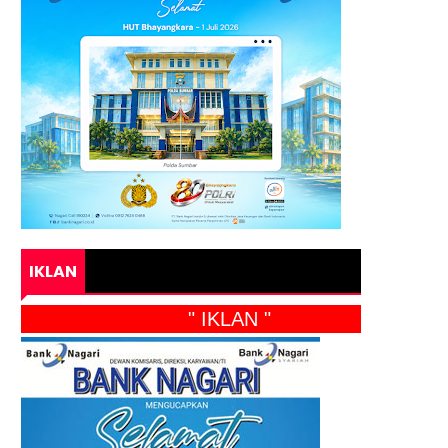
IKLAN
" IKLAN "