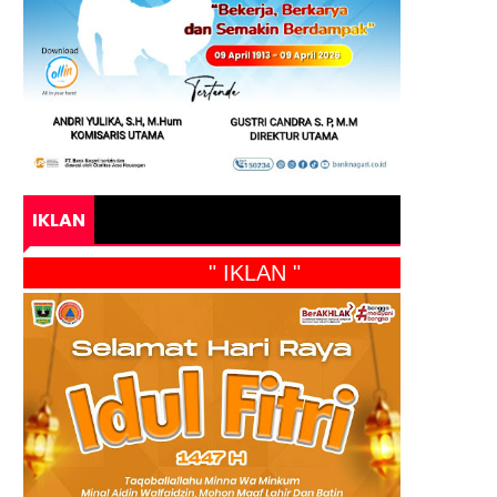
IKLAN
" IKLAN "