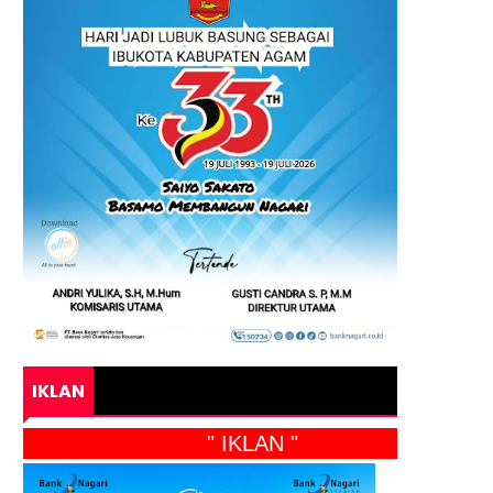
IKLAN
" IKLAN "