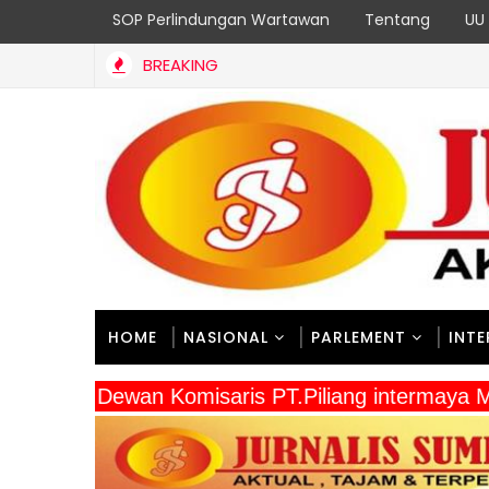
SOP Perlindungan Wartawan
Tentang
UU 
BREAKING
HOME
NASIONAL
PARLEMENT
INT
" Dewan Komisaris PT.Piliang intermay