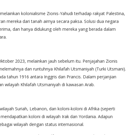
melainkan kolonialisme Zionis-Yahudi terhadap rakyat Palestina,
an mereka dari tanah airnya secara paksa. Solusi dua negara
diterima, dan hanya didukung oleh mereka yang berada dalam
gara.
 Oktober 2023, melainkan jauh sebelum itu. Penjajahan Zionis
 melemahnya dan runtuhnya Khilafah Utsmaniyah (Turki Utsmani).
pada tahun 1916 antara Inggris dan Prancis. Dalam perjanjian
lan wilayah Khilafah Utsmaniyah di kawasan Arab.
ayah Suriah, Lebanon, dan koloni-koloni di Afrika (seperti
is mendapatkan koloni di wilayah Irak dan Yordania. Adapun
sebagai wilayah dengan status internasional.