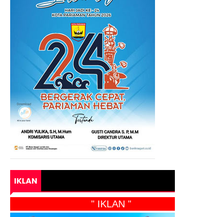
IKLAN
" IKLAN "