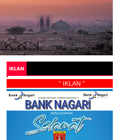
IKLAN
" IKLAN "