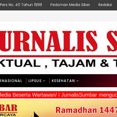
Pers No. 40 Tahun 1999
Pedoman Media Siber
Redaksi
ERNASIONAL
LIPSUS
KESEHATAN
a Media Beserta Wartawan/ i JurnalisSumbar meng