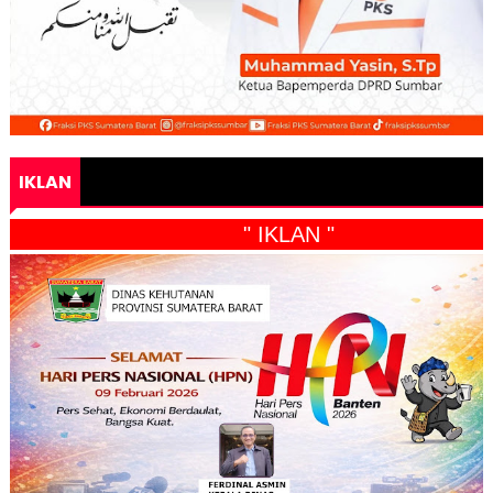
IKLAN
" IKLAN "