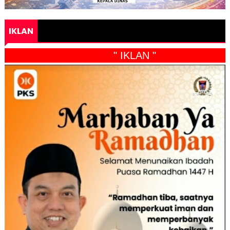
IKLAN
" IKLAN "