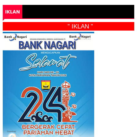
IKLAN
" IKLAN "