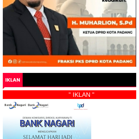
IKLAN
" IKLAN "