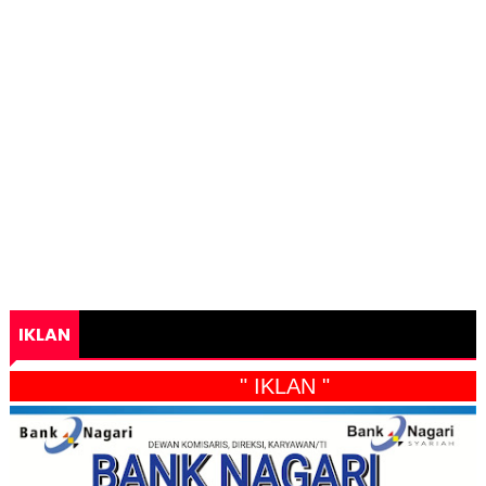
IKLAN
" IKLAN "