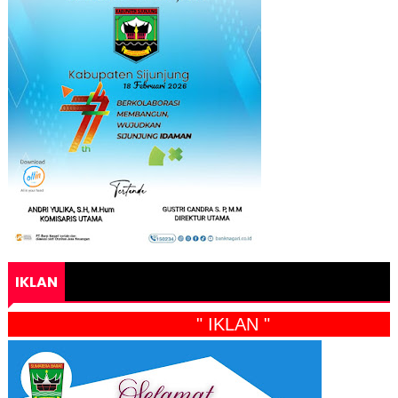
IKLAN
" IKLAN "