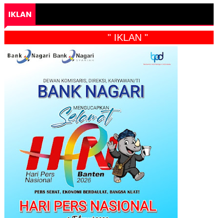
IKLAN
" IKLAN "