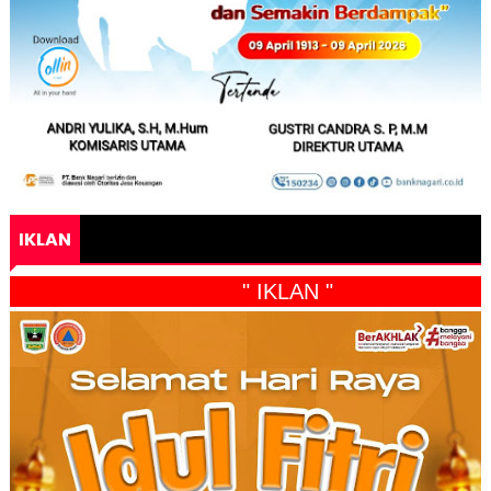
IKLAN
" IKLAN "