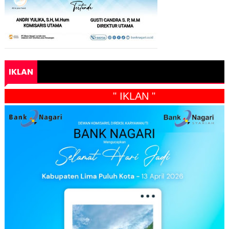
IKLAN
" IKLAN "