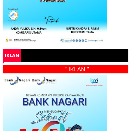
IKLAN
" IKLAN "