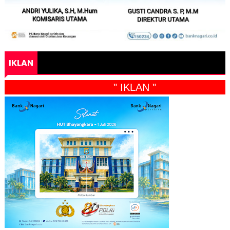
IKLAN
" IKLAN "