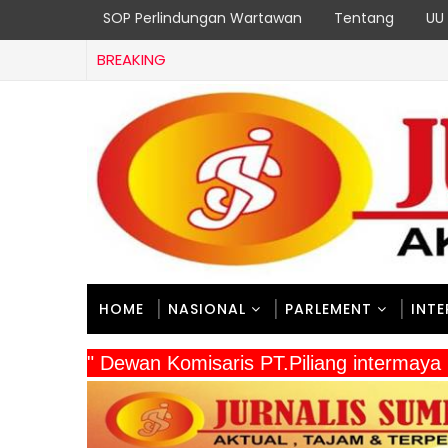
SOP Perlindungan Wartawan
Tentang
UU 
BREAKING
HOME
NASIONAL
PARLEMENT
INT
" Dewan Komisaris PT.Piliang intermaya