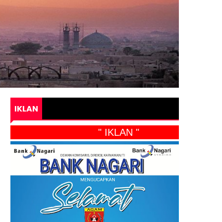
IKLAN
" IKLAN "