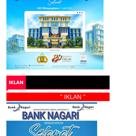
IKLAN
" IKLAN "