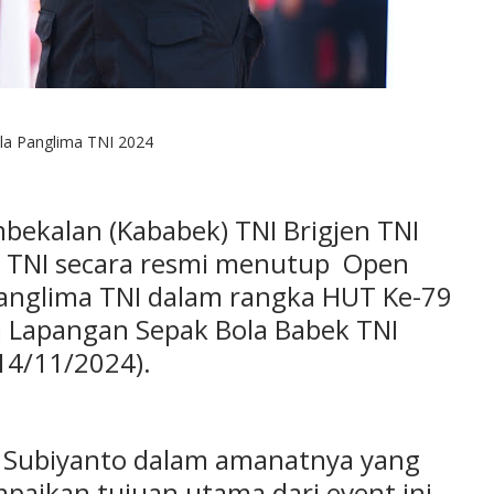
la Panglima TNI 2024
bekalan (Kababek) TNI Brigjen TNI
ma TNI secara resmi menutup Open
anglima TNI dalam rangka HUT Ke-79
i Lapangan Sepak Bola Babek TNI
(14/11/2024).
s Subiyanto dalam amanatnya yang
aikan tujuan utama dari event ini