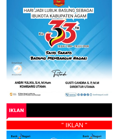
IKLAN
" IKLAN "