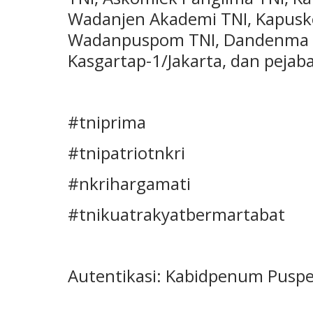
Wadanjen Akademi TNI, Kapusk
Wadanpuspom TNI, Dandenma M
Kasgartap-1/Jakarta, dan pejab
#tniprima
#tnipatriotnkri
#nkrihargamati
#tnikuatrakyatbermartabat
Autentikasi: Kabidpenum Puspen