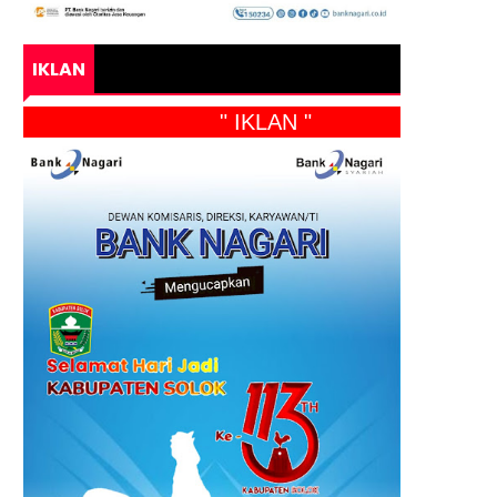
IKLAN
" IKLAN "