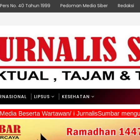
Pers No. 40 Tahun 1999
Pedoman Media Siber
Redaksi
ERNASIONAL
LIPSUS
KESEHATAN
 Media Beserta Wartawan/ i JurnalisSumbar mengu