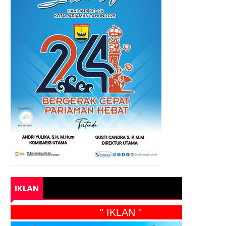
IKLAN
" IKLAN "