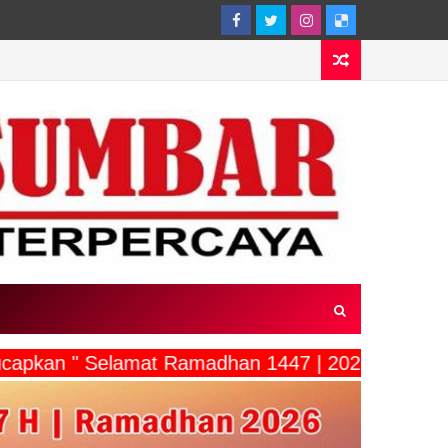
capkan " Selamat Ramadhan 1447 | 2026"