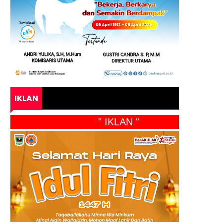
IKLAN
" IKLAN "