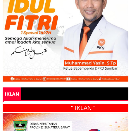
IKLAN
" IKLAN "