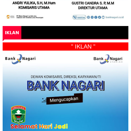
IKLAN
" IKLAN "