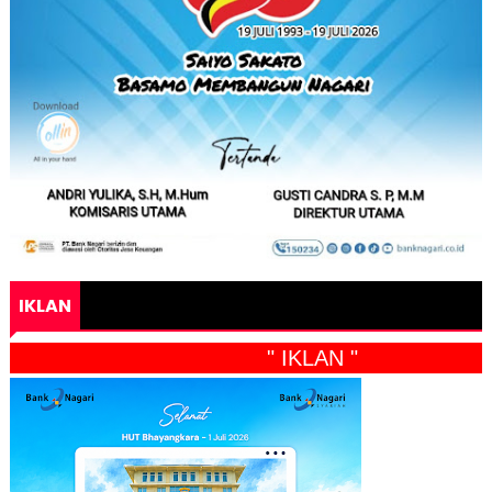
IKLAN
" IKLAN "