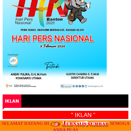
IKLAN
" IKLAN "
SELAMAT DATANG DI
SEMOGA
ANDA PUAS