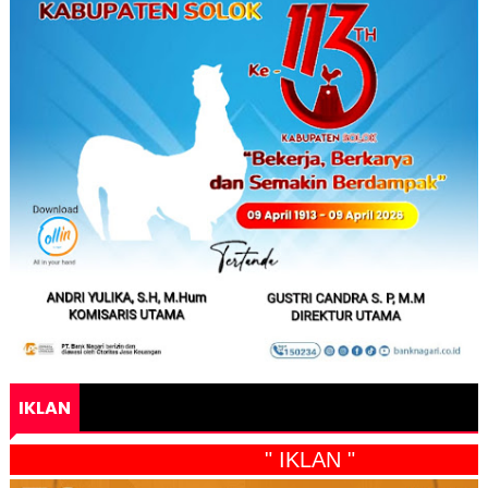
IKLAN
" IKLAN "