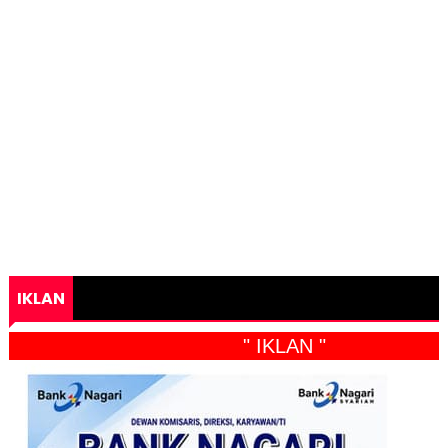
IKLAN
" IKLAN "