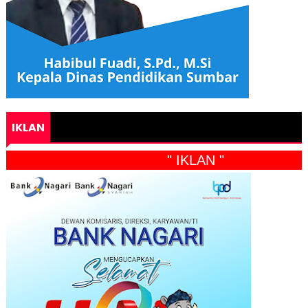
IKLAN
" IKLAN "