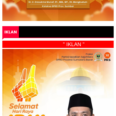
IKLAN
" IKLAN "