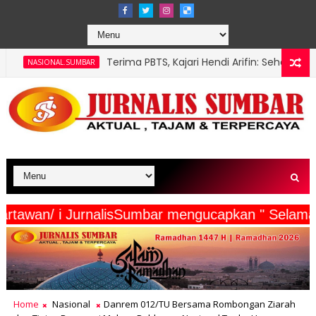
Terima PBTS, Kajari Hendi Arifin: Sehebat Apa pun Pasaman, K
R
eserta Wartawan/ i JurnalisSumbar mengucapkan "
Home
Nasional
Danrem 012/TU Bersama Rombongan Ziarah