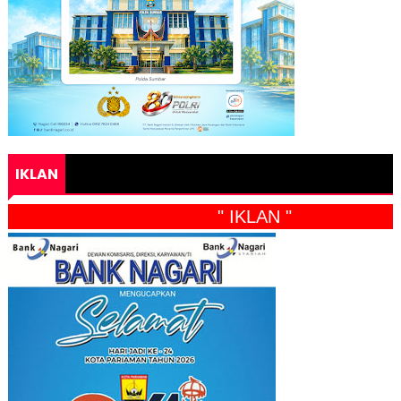
IKLAN
" IKLAN "