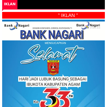
IKLAN
" IKLAN "