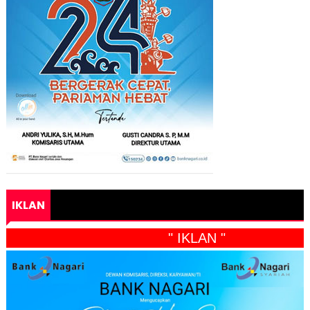
IKLAN
" IKLAN "