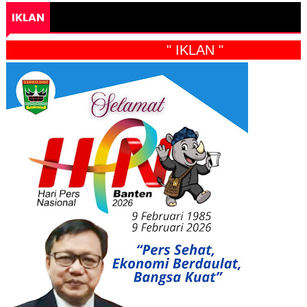
IKLAN
" IKLAN "