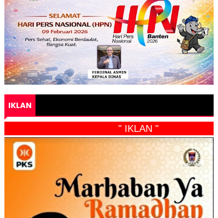
IKLAN
" IKLAN "