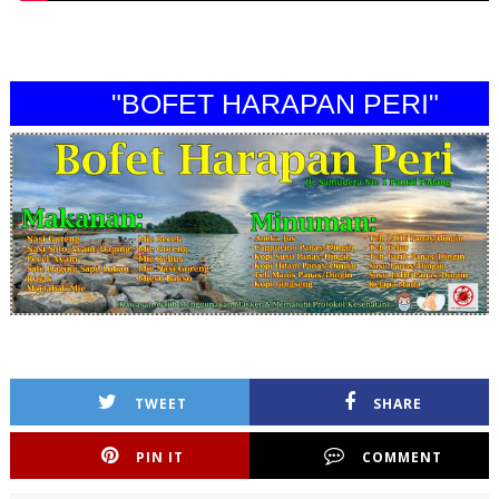
"BOFET HARAPAN PERI"
TWEET
SHARE
PIN IT
COMMENT