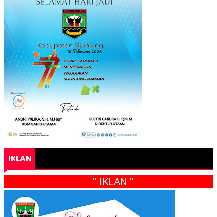
IKLAN
" IKLAN "