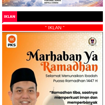
IKLAN
" IKLAN "