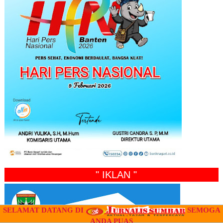
" IKLAN "
SELAMAT DATANG DI
SEMOGA
ANDA PUAS