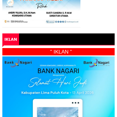
IKLAN
" IKLAN "