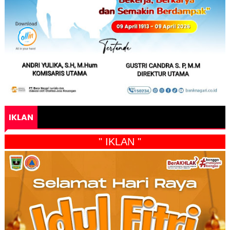
IKLAN
" IKLAN "