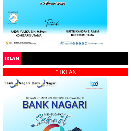
IKLAN
" IKLAN "