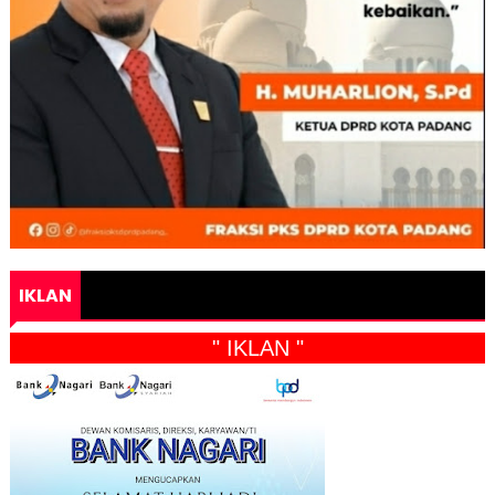
IKLAN
" IKLAN "