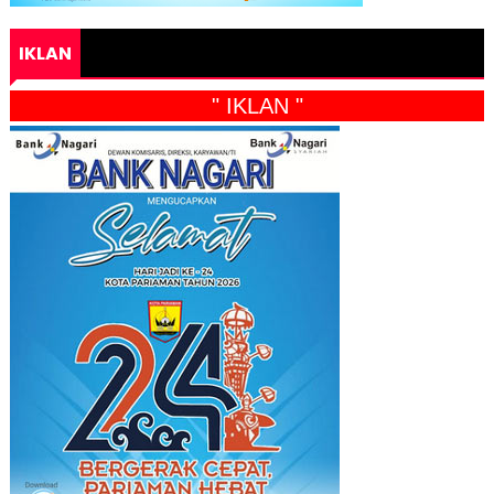
IKLAN
" IKLAN "