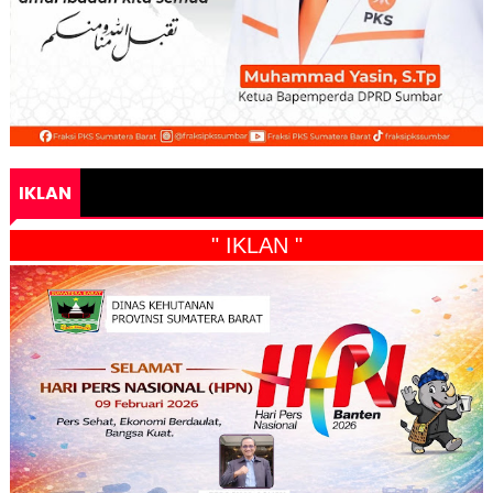
IKLAN
" IKLAN "