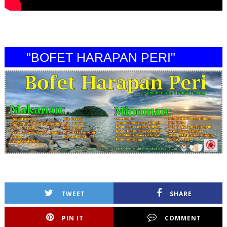
"BOFET HARAPAN PERI"
TWEET
SHARE
PIN IT
COMMENT