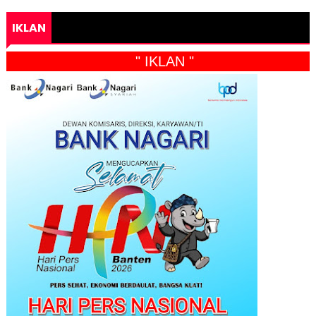
IKLAN
" IKLAN "