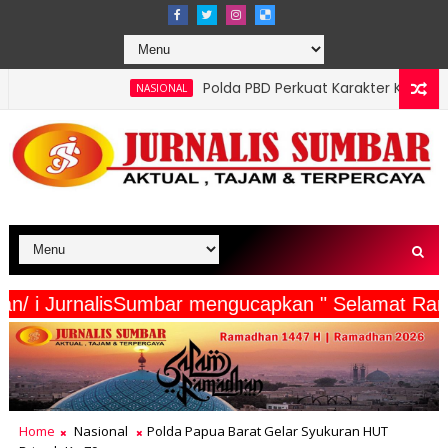
Polda PBD Perkuat Karakter Kepemimpinan Mahasiswa
NASIONAL
a Wartawan/ i JurnalisSumbar mengucapkan " Sela
Home
Nasional
Polda Papua Barat Gelar Syukuran HUT