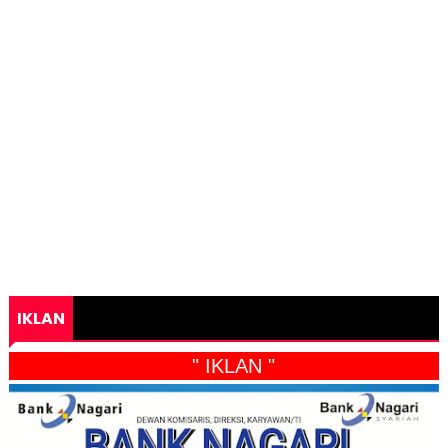
IKLAN
" IKLAN "