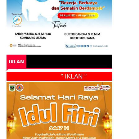
IKLAN
" IKLAN "