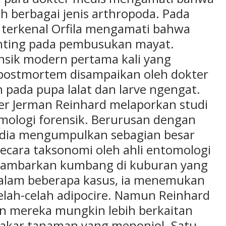
h berbagai jenis arthropoda. Pada
 terkenal Orfila mengamati bahwa
nting pada pembusukan mayat.
nsik modern pertama kali yang
 postmortem disampaikan oleh dokter
n pada pupa lalat dan larve ngengat.
ter Jerman Reinhard melaporkan studi
mologi forensik. Berurusan dengan
, dia mengumpulkan sebagian besar
i secara taksonomi oleh ahli entomologi
ggambarkan kumbang di kuburan yang
Dalam beberapa kasus, ia menemukan
elah-celah adipocire. Namun Reinhard
 mereka mungkin lebih berkaitan
akar tanaman yang menonjol. Satu