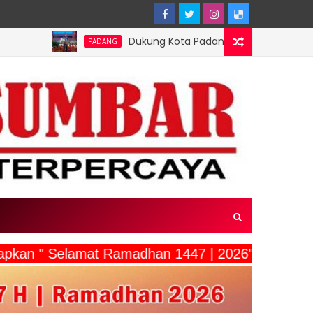
Dukung Kota Padang Jadi Kota Inovator, Kartu Registrasi Ke
ADANG
ucapkan " Selamat Ramadhan 1447 | 2026"