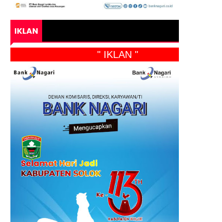
IKLAN
" IKLAN "