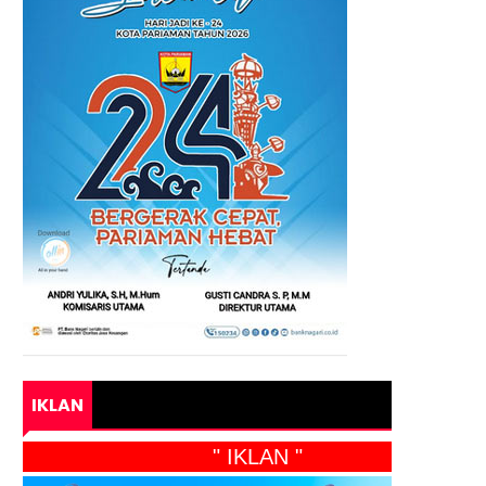
IKLAN
" IKLAN "