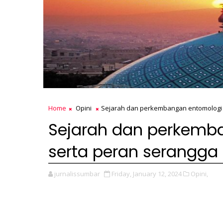
Home
Opini
Sejarah dan perkembangan entomologi f
Sejarah dan perkemba
serta peran serangga
jurnalissumbar
Friday, January 12, 2024
Opini,