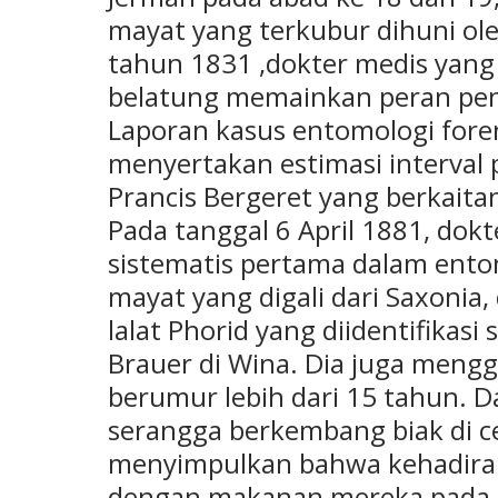
mayat yang terkubur dihuni ole
tahun 1831 ,dokter medis yang
belatung memainkan peran pe
Laporan kasus entomologi fore
menyertakan estimasi interval
Prancis Bergeret yang berkaita
Pada tanggal 6 April 1881, dok
sistematis pertama dalam ento
mayat yang digali dari Saxonia
lalat Phorid yang diidentifikas
Brauer di Wina. Dia juga men
berumur lebih dari 15 tahun. 
serangga berkembang biak di c
menyimpulkan bahwa kehadiran
dengan makanan mereka pada 