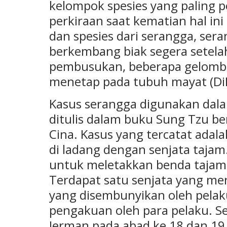
kelompok spesies yang palin
perkiraan saat kematian hal i
dan spesies dari serangga, se
berkembang biak segera setela
pembusukan, beberapa gelomba
menetap pada tubuh mayat (Di
Kasus serangga digunakan dalam
ditulis dalam buku Sung Tzu b
Cina. Kasus yang tercatat ada
di ladang dengan senjata tajam
untuk meletakkan benda tajam 
Terdapat satu senjata yang men
yang disembunyikan oleh pelaku
pengakuan oleh para pelaku. Se
Jerman pada abad ke 18 dan 1