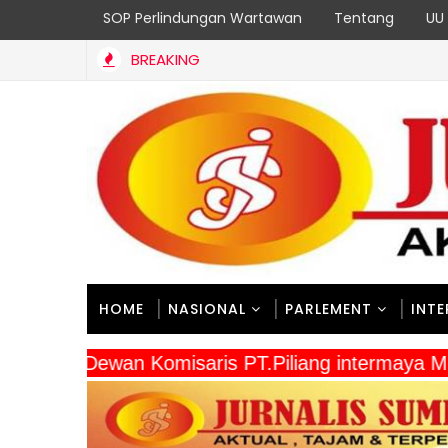
SOP Perlindungan Wartawan
Tentang
UU 
BREAKING
HOME
NASIONAL
PARLEMENT
INT
" Dewan Komisaris PT.Piliang intermaya