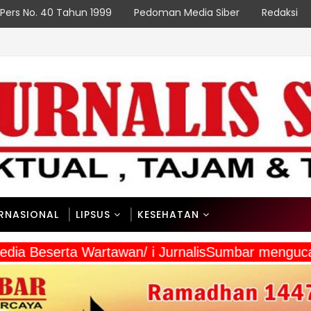
Pers No. 40 Tahun 1999
Pedoman Media Siber
Redaksi
P
ERNASIONAL
LIPSUS
KESEHATAN
 Media Beserta Wartawan/ i JurnalisSumbar meng