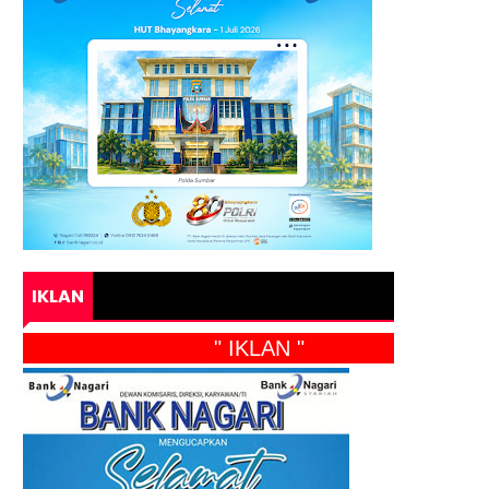
IKLAN
" IKLAN "