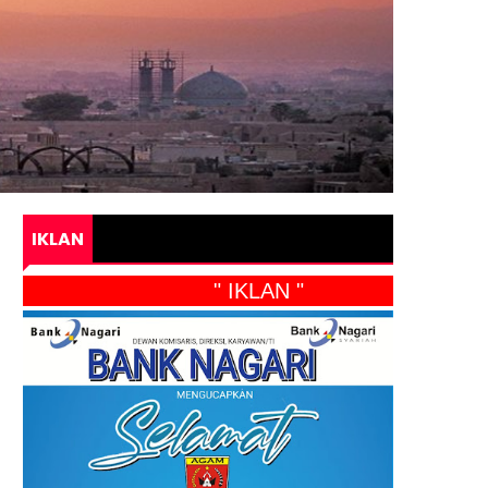
IKLAN
" IKLAN "