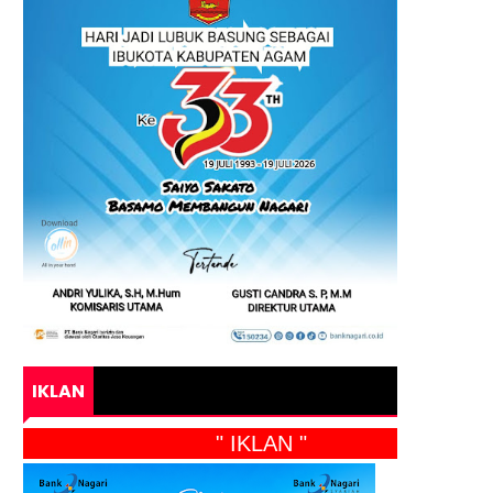
IKLAN
" IKLAN "