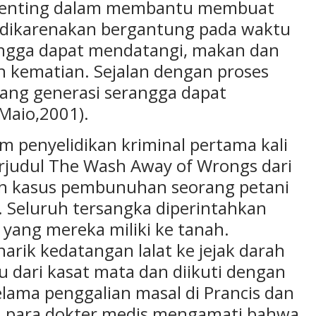
g penting dalam membantu membuat
ni dikarenakan bergantung pada waktu
rangga dapat mendatangi, makan dan
h kematian. Sejalan dengan proses
ng generasi serangga dapat
Maio,2001).
 penyelidikan kriminal pertama kali
erjudul The Wash Away of Wrongs dari
lah kasus pembunuhan seorang petani
. Seluruh tersangka diperintahkan
yang mereka miliki ke tanah.
arik kedatangan lalat ke jejak darah
 dari kasat mata dan diikuti dengan
lama penggalian masal di Prancis dan
9, para dokter medis mengamati bahwa