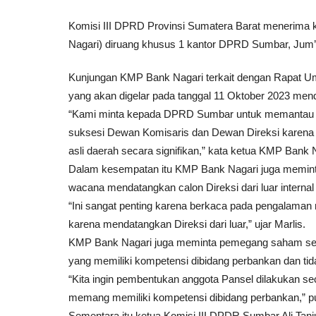
Komisi III DPRD Provinsi Sumatera Barat menerima 
Nagari) diruang khusus 1 kantor DPRD Sumbar, Jum’a
Kunjungan KMP Bank Nagari terkait dengan Rapat 
yang akan digelar pada tanggal 11 Oktober 2023 men
“Kami minta kepada DPRD Sumbar untuk memantau 
suksesi Dewan Komisaris dan Dewan Direksi kare
asli daerah secara signifikan,” kata ketua KMP Bank 
Dalam kesempatan itu KMP Bank Nagari juga memin
wacana mendatangkan calon Direksi dari luar internal
“Ini sangat penting karena berkaca pada pengalaman
karena mendatangkan Direksi dari luar,” ujar Marlis.
KMP Bank Nagari juga meminta pemegang saham seri A
yang memiliki kompetensi dibidang perbankan dan tidak 
“Kita ingin pembentukan anggota Pansel dilakukan se
memang memiliki kompetensi dibidang perbankan,” p
Sementara itu ketua Komisi III DPDR Sumbar Ali T