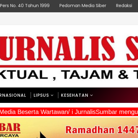
Pers No. 40 Tahun 1999
Pedoman Media Siber
Redaksi
ERNASIONAL
LIPSUS
KESEHATAN
 Media Beserta Wartawan/ i JurnalisSumbar mengu