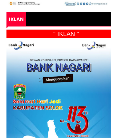
IKLAN
" IKLAN "