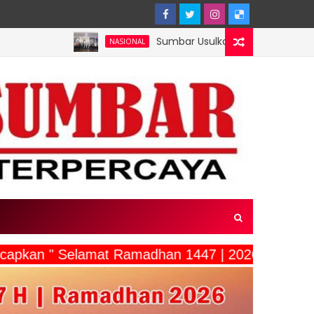
Sumbar Usulkan Mentawai Jadi Kawasan Tambak 
NASIONAL
capkan " Selamat Ramadhan 1447 | 2026"