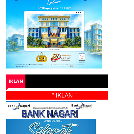
IKLAN
" IKLAN "