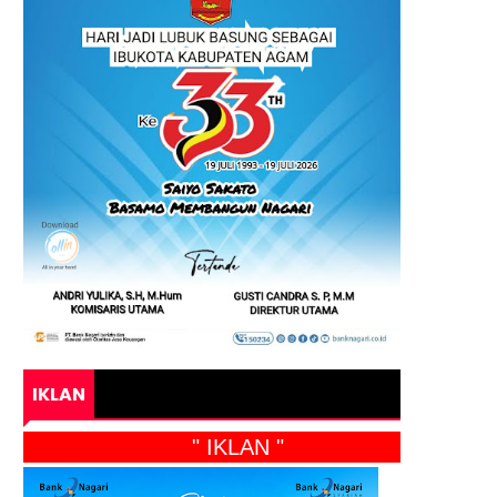
IKLAN
" IKLAN "