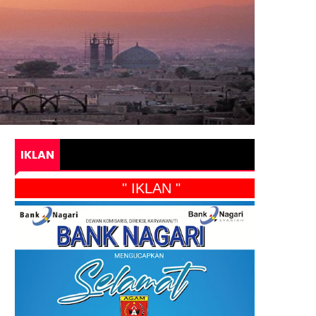
IKLAN
" IKLAN "