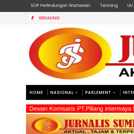
SOP Perlindungan Wartawan
Tentang
UU 
BREAKING
HOME
NASIONAL
PARLEMENT
INT
" Dewan Komisaris PT.Piliang intermaya