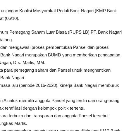
kunjungan Koalisi Masyarakat Peduli Bank Nagari (KMP Bank
t (06/10).
Umum Pemegang Saham Luar Biasa (RUPS LB) PT. Bank Nagari
datang.
dan mengawasi proses pembentukan Pansel dan proses
na Bank Nagari merupakan BUMD yang memberikan pendapatan
Nagari, Drs. Marlis, MM.
ta para pemegang saham dan Pansel untuk menghentikan
 Bank Nagari.
 masa lalu (periode 2016-2020), kinerja Bank Nagari memburuk
 untuk memilih anggota Pansel yang terdiri dari orang-orang
terafiliasi dengan kelompok politik tertentu.
cara terbuka dan transparan dan anggota Pansel tersebut
ungkas Marlis.
anjung mengatakan, mendukung upaya yang dilakukan KMP Bank