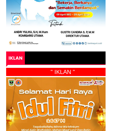
IKLAN
" IKLAN "