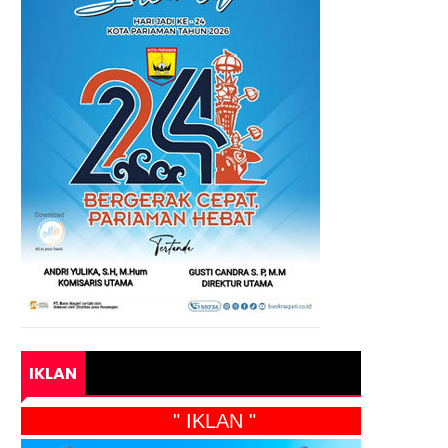
IKLAN
" IKLAN "