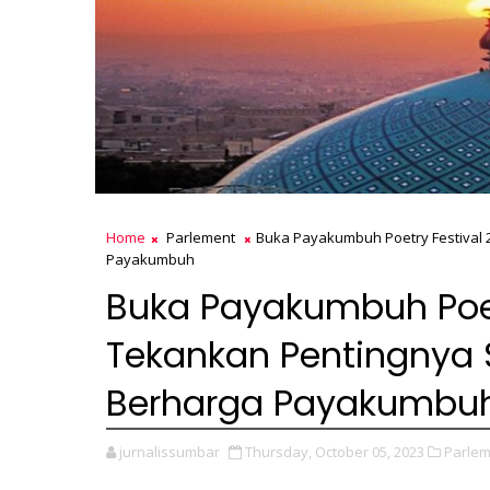
Home
Parlement
Buka Payakumbuh Poetry Festival 
Payakumbuh
Buka Payakumbuh Poetr
Tekankan Pentingnya 
Berharga Payakumbu
jurnalissumbar
Thursday, October 05, 2023
Parlem