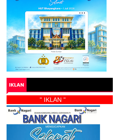
IKLAN
" IKLAN "