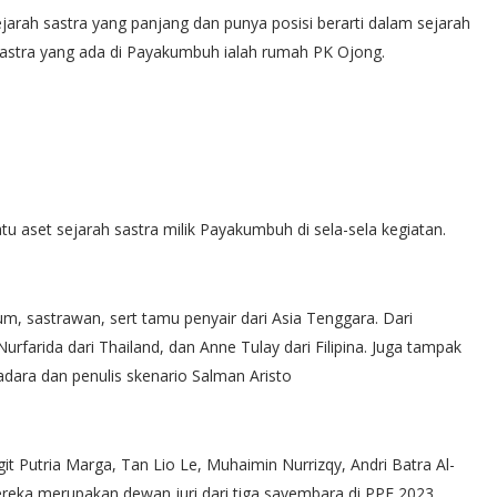
rah sastra yang panjang dan punya posisi berarti dalam sejarah
ah sastra yang ada di Payakumbuh ialah rumah PK Ojong.
u aset sejarah sastra milik Payakumbuh di sela-sela kegiatan.
 sastrawan, sert tamu penyair dari Asia Tenggara. Dari
rfarida dari Thailand, dan Anne Tulay dari Filipina. Juga tampak
adara dan penulis skenario Salman Aristo
ggit Putria Marga, Tan Lio Le, Muhaimin Nurrizqy, Andri Batra Al-
Mereka merupakan dewan juri dari tiga sayembara di PPF 2023,