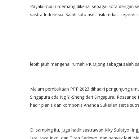
Payakumbuh memang dikenal sebagai kota dengan seja
sastra Indonesia. Salah satu aset fisik terkait sejar
lebih jauh mengenai rumah PK Ojong sebagai salah sat
Malam pembukaan PPF 2023 dihadiri pengunjung umum,
Singapura ada Ng Yi-Sheng dari Singapura, Rossanee Nu
hadir pianis dan komponis Ananda Sukarlan serta sutr
Di samping itu, juga hadir sastrawan Kiky Sulistyo, In
Isra, Jaka Joko, dan Titan Sadewo, dan banyak lagi. 