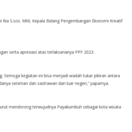
ewi Ria S.sos. MM, Kepala Bidang Pengembangan Ekonomi Kreatif
n serta apresiasi atas terlaksananya PPF 2023.
ng. Semoga kegiatan ini bisa menjadi wadah tukar pikiran antara
danya seniman dan sastrawan dari luar negeri,” paparnya.
ewi turut mendorong terwujudnya Payakumbuh sebagai kota wisata