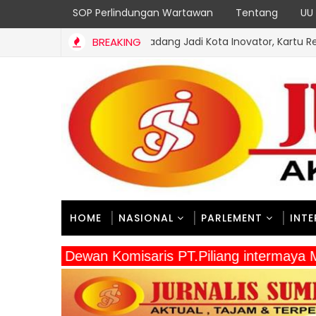
SOP Perlindungan Wartawan
Tentang
UU 
Dukung Kota Padang Jadi Kota Inovator, Kartu Registrasi Kesenian 
BREAKING
HOME
NASIONAL
PARLEMENT
INT
" Dewan Komisaris PT.Piliang intermaya