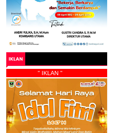
IKLAN
" IKLAN "