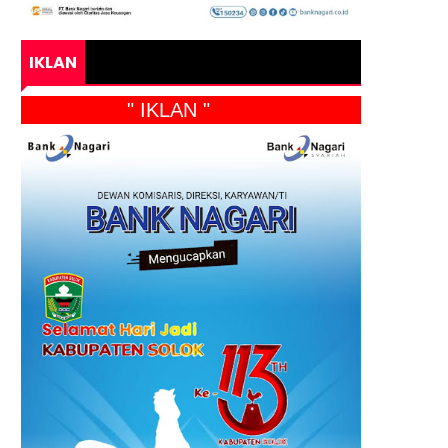
IKLAN
" IKLAN "