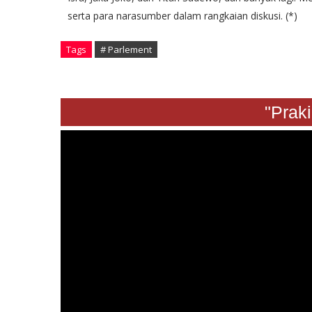
serta para narasumber dalam rangkaian diskusi. (*)
Tags
# Parlement
"Pr