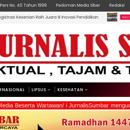
Pers No. 40 Tahun 1999
Pedoman Media Siber
Redaksi
Raih Juara III Inovasi Pendidikan
TMMD Ke-1
NASIONAL
ERNASIONAL
LIPSUS
KESEHATAN
 Media Beserta Wartawan/ i JurnalisSumbar mengu