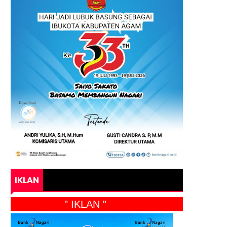
IKLAN
" IKLAN "