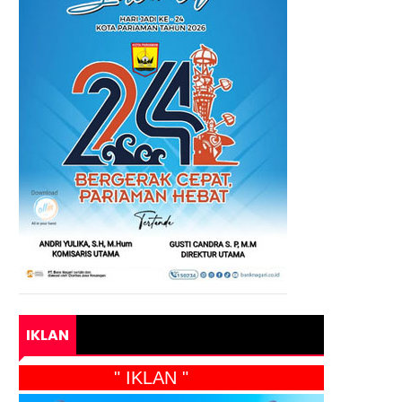
IKLAN
" IKLAN "