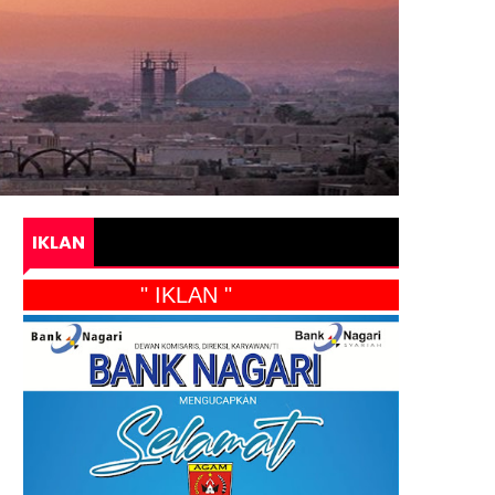
IKLAN
" IKLAN "