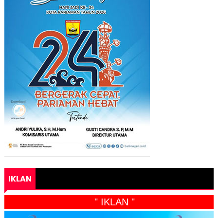
IKLAN
" IKLAN "