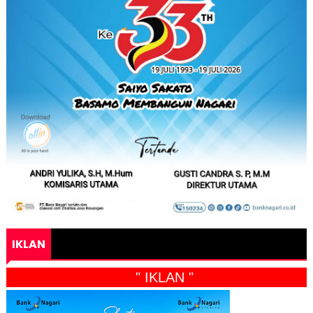
IKLAN
" IKLAN "