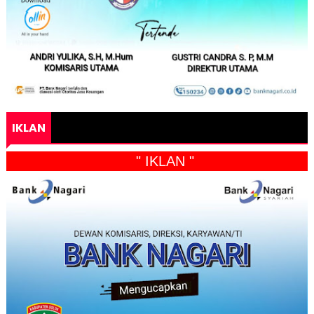
IKLAN
" IKLAN "