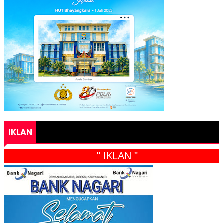
IKLAN
" IKLAN "