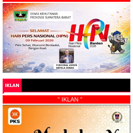
IKLAN
" IKLAN "