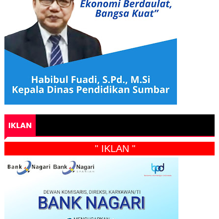
IKLAN
" IKLAN "