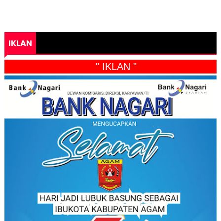
IKLAN
" IKLAN "