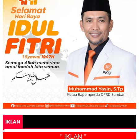
IKLAN
" IKLAN "