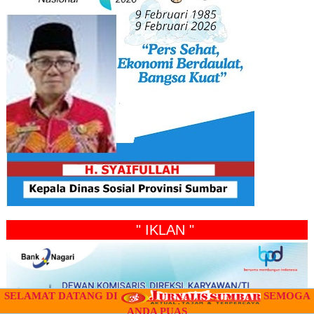
" IKLAN "
SELAMAT DATANG DI
SEMOGA
ANDA PUAS