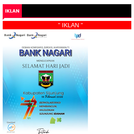
IKLAN
" IKLAN "