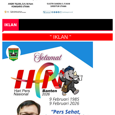
IKLAN
" IKLAN "