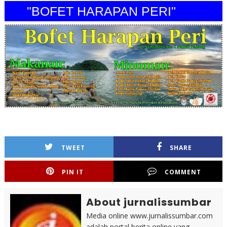
"BOFET HARAPAN PERI"
TWEET
SHARE
PIN IT
COMMENT
About jurnalissumbar
Media online www.jurnalissumbar.com
adalah portal berita online yang