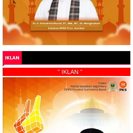
IKLAN
" IKLAN "