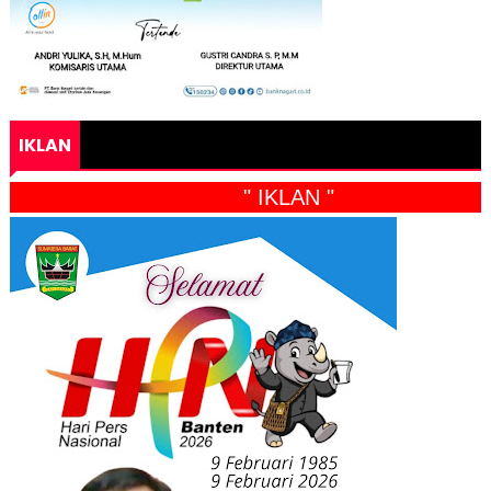
IKLAN
" IKLAN "