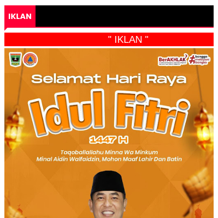
IKLAN
" IKLAN "