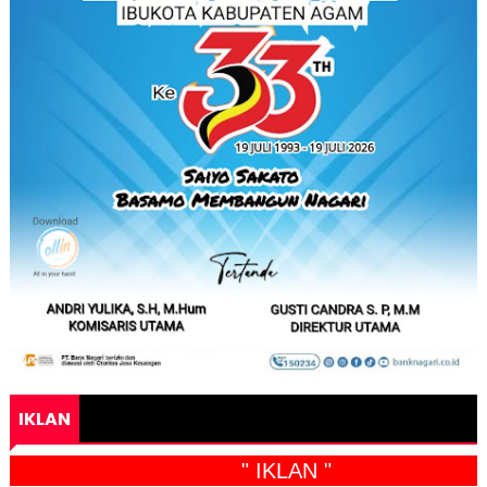
IKLAN
" IKLAN "