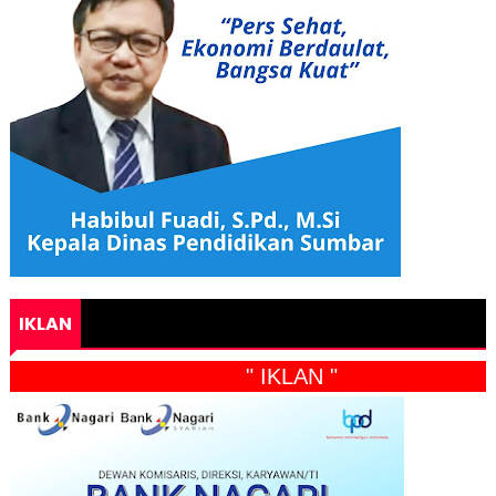
IKLAN
" IKLAN "