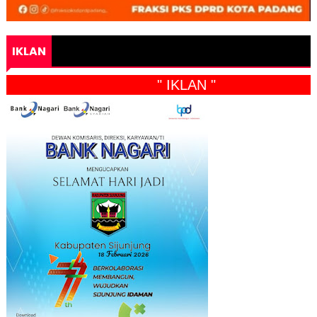
IKLAN
" IKLAN "