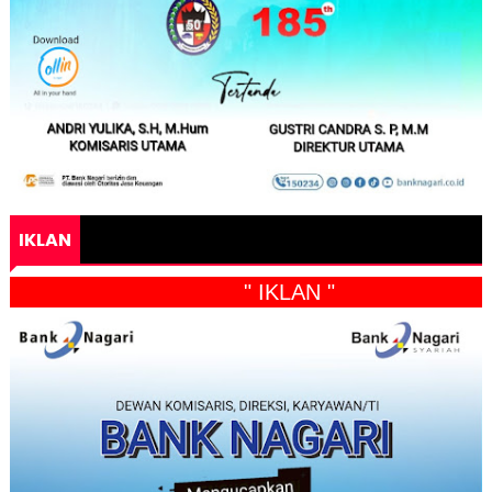
IKLAN
" IKLAN "