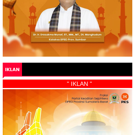
IKLAN
" IKLAN "