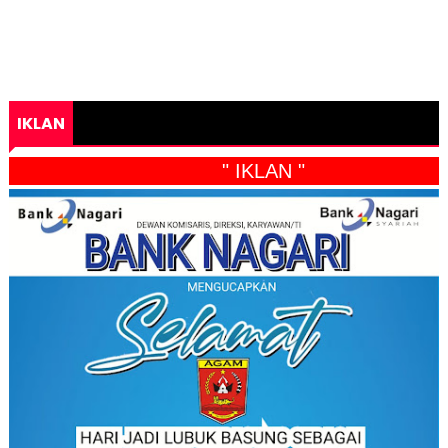
IKLAN
" IKLAN "