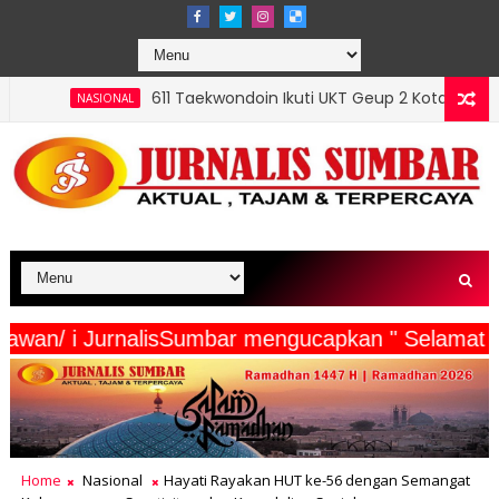
611 Taekwondoin Ikuti UKT Geup 2 Kota Padang, Mursalim: Sabuk 
erta Wartawan/ i JurnalisSumbar mengucapkan " S
Home
Nasional
Hayati Rayakan HUT ke-56 dengan Semangat