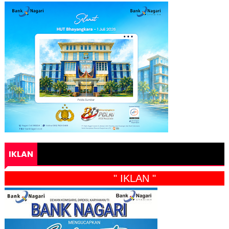
IKLAN
" IKLAN "