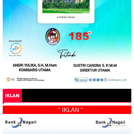
IKLAN
" IKLAN "