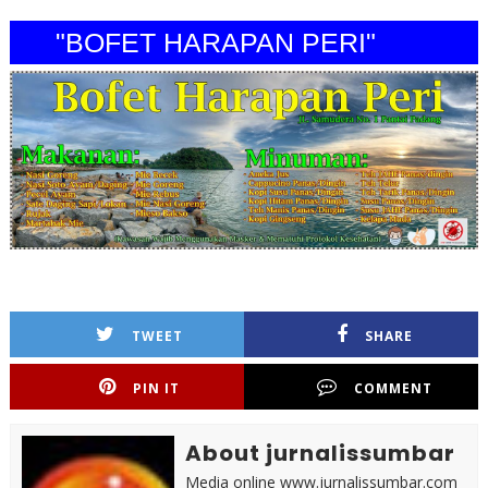
"BOFET HARAPAN PERI"
TWEET
SHARE
PIN IT
COMMENT
About jurnalissumbar
Media online www.jurnalissumbar.com