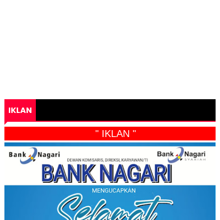
IKLAN
" IKLAN "