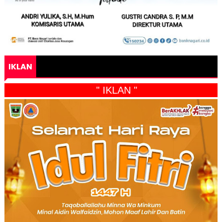
IKLAN
" IKLAN "