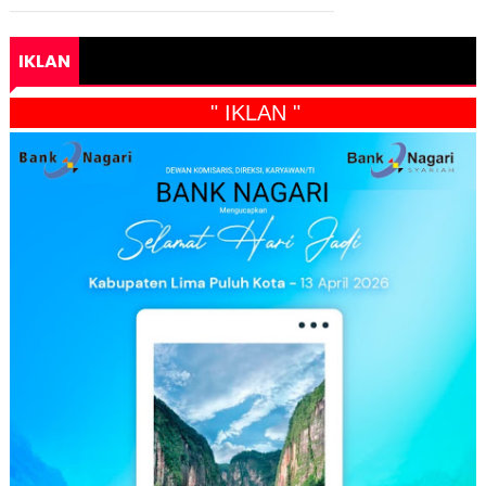
IKLAN
" IKLAN "