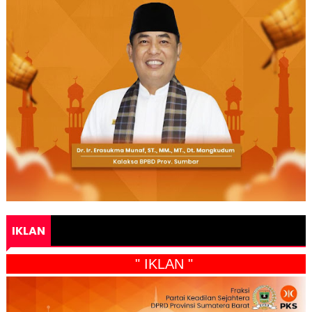
IKLAN
" IKLAN "