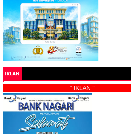
IKLAN
" IKLAN "