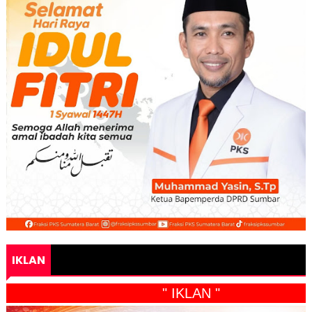
IKLAN
" IKLAN "