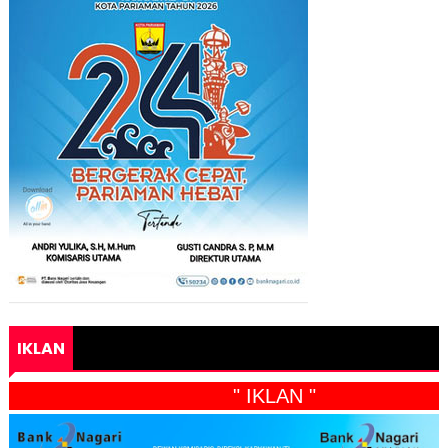
IKLAN
" IKLAN "