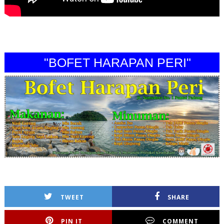
"BOFET HARAPAN PERI"
TWEET
SHARE
PIN IT
COMMENT