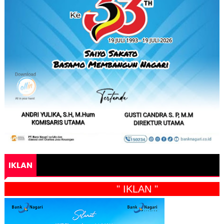
IKLAN
" IKLAN "