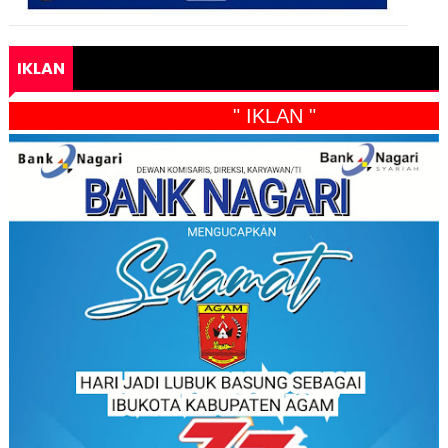
IKLAN
" IKLAN "