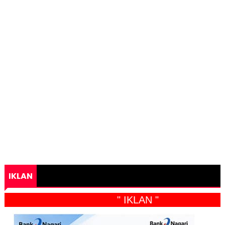
IKLAN
" IKLAN "