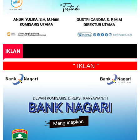
IKLAN
" IKLAN "