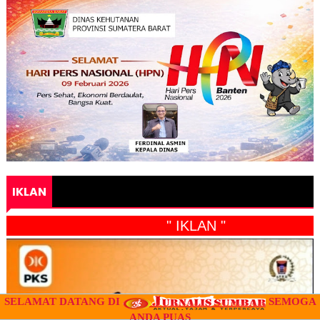
IKLAN
" IKLAN "
SELAMAT DATANG DI
SEMOGA
ANDA PUAS