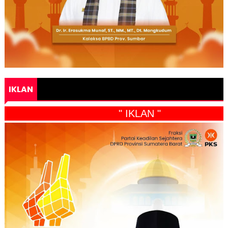
IKLAN
" IKLAN "