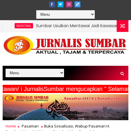
Sumbar Usulkan Mentawai Jadi Kawasan Tambak Udang Terinteg
erta Wartawan/ i JurnalisSumbar mengucapkan " S
Home
Pasaman
Buka Sosialisasi, Wabup Pasaman H.