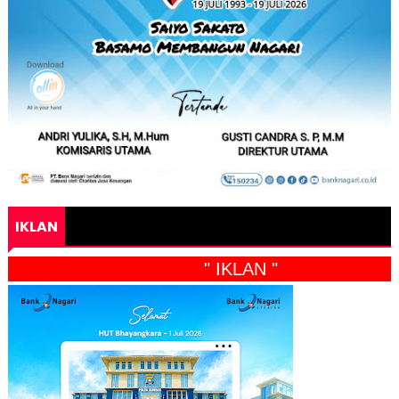
IKLAN
" IKLAN "