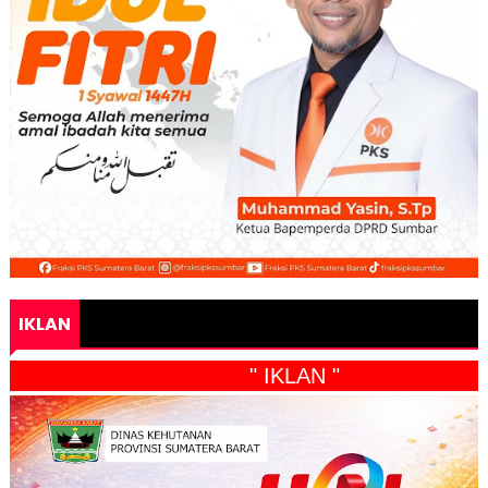
IKLAN
" IKLAN "