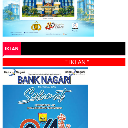
IKLAN
" IKLAN "