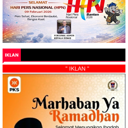
IKLAN
" IKLAN "