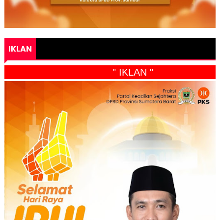
IKLAN
" IKLAN "