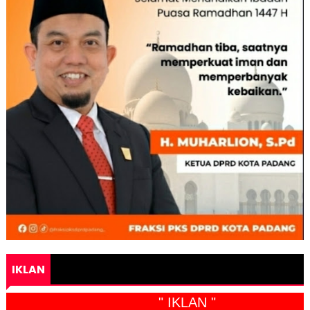
IKLAN
" IKLAN "