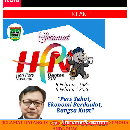
IKLAN
" IKLAN "
SELAMAT DATANG DI
SEMOGA
ANDA PUAS