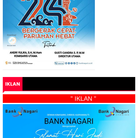
IKLAN
" IKLAN "