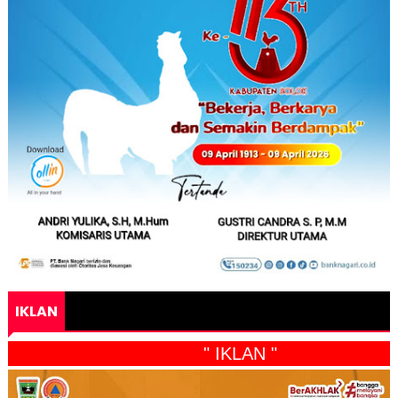
IKLAN
" IKLAN "