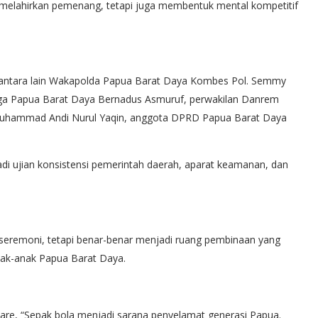
 melahirkan pemenang, tetapi juga membentuk mental kompetitif
 antara lain Wakapolda Papua Barat Daya Kombes Pol. Semmy
ga Papua Barat Daya Bernadus Asmuruf, perwakilan Danrem
Muhammad Andi Nurul Yaqin, anggota DPRD Papua Barat Daya
i ujian konsistensi pemerintah daerah, aparat keamanan, dan
ai seremoni, tetapi benar-benar menjadi ruang pembinaan yang
nak-anak Papua Barat Daya.
are, “Sepak bola menjadi sarana penyelamat generasi Papua.