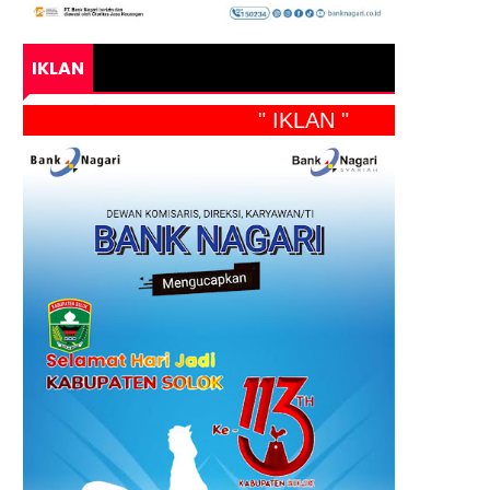
IKLAN
" IKLAN "