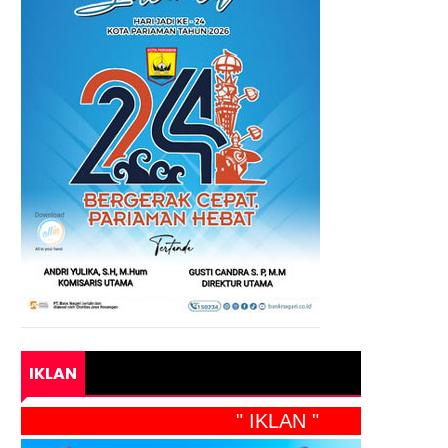
IKLAN
" IKLAN "