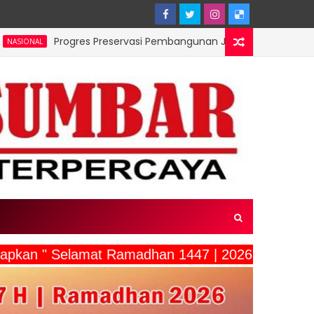
rogres Preservasi Pembangunan Jembatan Ruas Padang–Paina
ucapkan " Selamat Ramadhan 1447 | 2026"