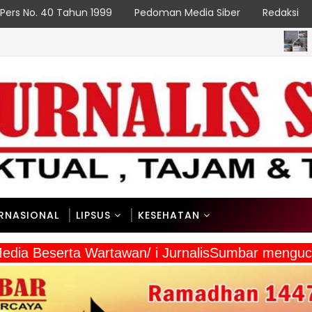
Pers No. 40 Tahun 1999
Pedoman Media Siber
Redaksi
P
NASIONAL
asakan Manfaat Nyata
ERNASIONAL
LIPSUS
KESEHATAN
 Media Beserta Wartawan/ i JurnalisSumbar meng