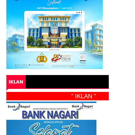
IKLAN
" IKLAN "