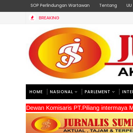
SOP Perlindungan Wartawan
Tentang
UU 
BREAKING
/Sorsel Wujudkan Jalan Cor 250 Meter, Warga Kampung Sesor R
HOME
NASIONAL
PARLEMENT
INT
" Dewan Komisaris PT.Piliang intermaya