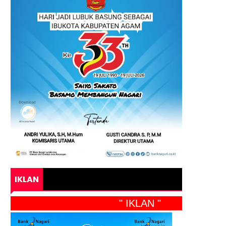
IKLAN
" IKLAN "