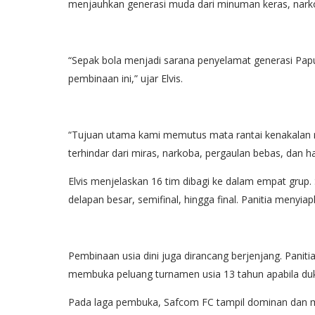
menjauhkan generasi muda dari minuman keras, narkob
“Sepak bola menjadi sarana penyelamat generasi Papua
pembinaan ini,” ujar Elvis.
“Tujuan utama kami memutus mata rantai kenakalan r
terhindar dari miras, narkoba, pergaulan bebas, dan ha
Elvis menjelaskan 16 tim dibagi ke dalam empat grup. 
delapan besar, semifinal, hingga final. Panitia menyia
Pembinaan usia dini juga dirancang berjenjang. Paniti
membuka peluang turnamen usia 13 tahun apabila duk
Pada laga pembuka, Safcom FC tampil dominan dan m