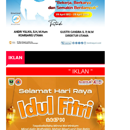
IKLAN
" IKLAN "