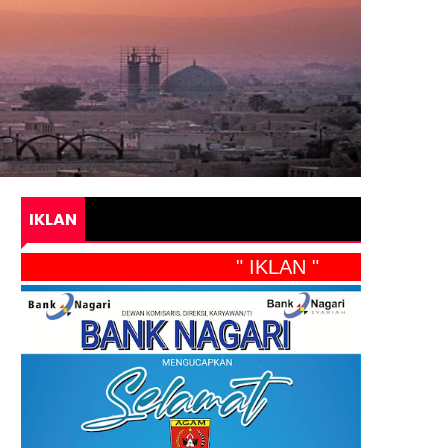
IKLAN
" IKLAN "