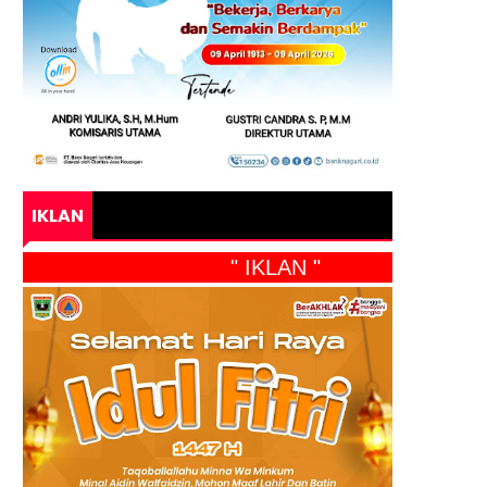
IKLAN
" IKLAN "