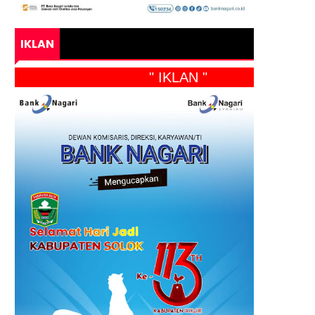
IKLAN
" IKLAN "