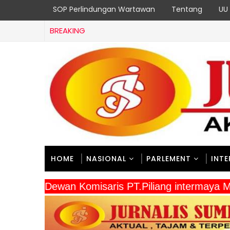
SOP Perlindungan Wartawan
Tentang
UU 
BREAKING
HOME
NASIONAL
PARLEMENT
INT
" Dewan Komisaris PT.Piliang intermay