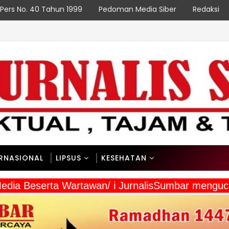
Pers No. 40 Tahun 1999
Pedoman Media Siber
Redaksi
ERNASIONAL
LIPSUS
KESEHATAN
a Media Beserta Wartawan/ i JurnalisSumbar meng