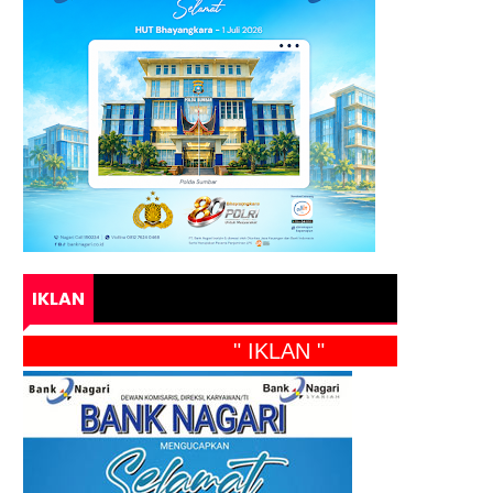
IKLAN
" IKLAN "