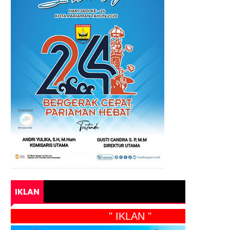
IKLAN
" IKLAN "