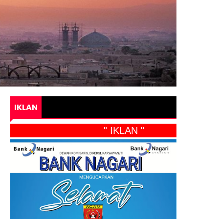
IKLAN
" IKLAN "