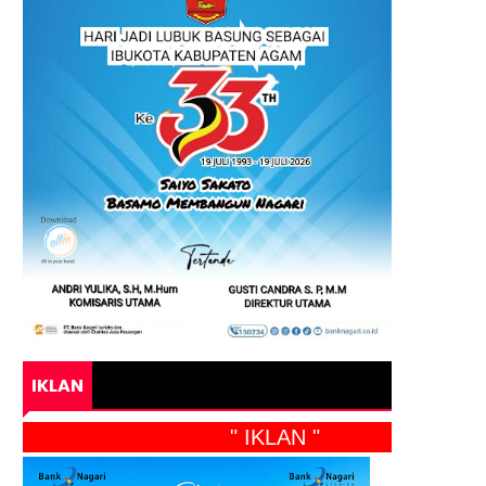
IKLAN
" IKLAN "