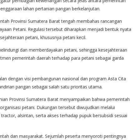
ngatur pembagian kewenangan secara jelas antara pemerintah
enggaraan lahan pertanian pangan berkelanjutan.
rintah Provinsi Sumatera Barat tengah membahas rancangan
yaan Petani. Regulasi tersebut diharapkan menjadi bentuk nyata
jahteraan petani, khususnya petani kecil.
 melindungi dan memberdayakan petani, sehingga kesejahteraan
itmen pemerintah daerah terhadap para petani sebagai garda
alan dengan visi pembangunan nasional dan program Asta Cita
irian pangan sebagai salah satu prioritas utama.
nian Provinsi Sumatera Barat menyampaikan bahwa pemerintah
organisasi petani. Dukungan tersebut diwujudkan melalui
tractor, alsintan, serta akses terhadap pupuk bersubsidi sesuai
erintah dan masyarakat. Sejumlah peserta menyoroti pentingnya