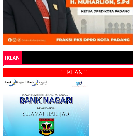
IKLAN
" IKLAN "