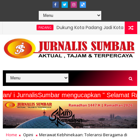
Dukung Kota Padang Jadi Kota Inovator, Kartu Registrasi 
PADANG
a Wartawan/ i JurnalisSumbar mengucapkan " Sel
Home
Opini
Merawat Kebhinekaan: Toleransi Beragama di