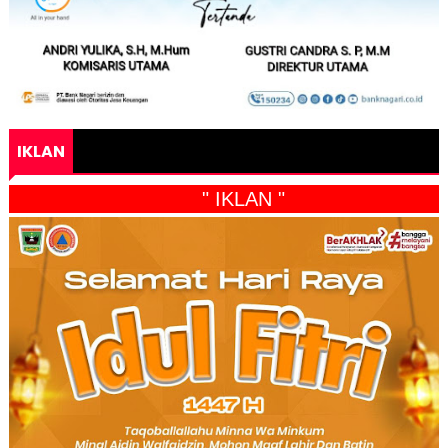
IKLAN
" IKLAN "