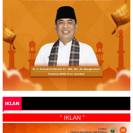
IKLAN
" IKLAN "