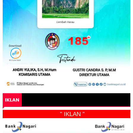
IKLAN
" IKLAN "