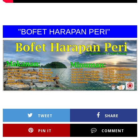
"BOFET HARAPAN PERI"
TWEET
SHARE
PIN IT
COMMENT