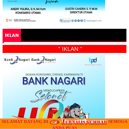
IKLAN
" IKLAN "
SELAMAT DATANG DI
SEMOGA
ANDA PUAS