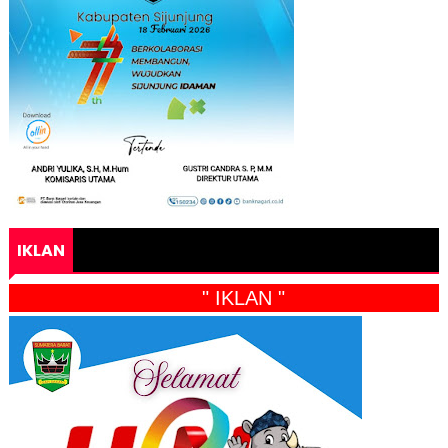
IKLAN
" IKLAN "