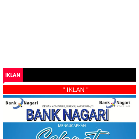
IKLAN
" IKLAN "