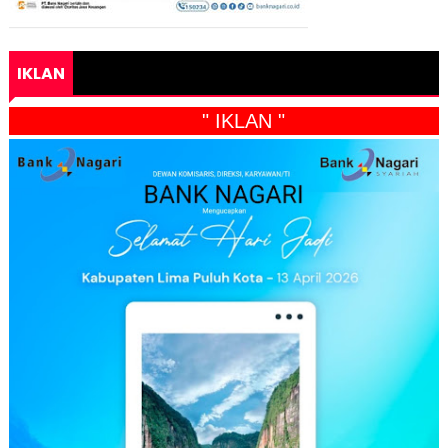
IKLAN
" IKLAN "