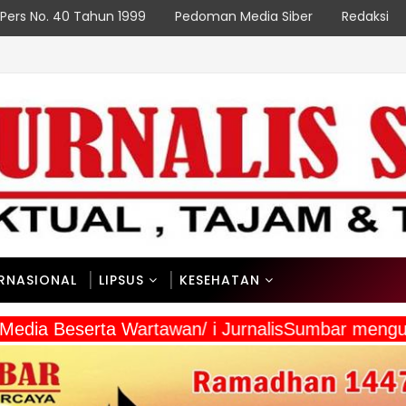
Pers No. 40 Tahun 1999
Pedoman Media Siber
Redaksi
ERNASIONAL
LIPSUS
KESEHATAN
a Media Beserta Wartawan/ i JurnalisSumbar meng