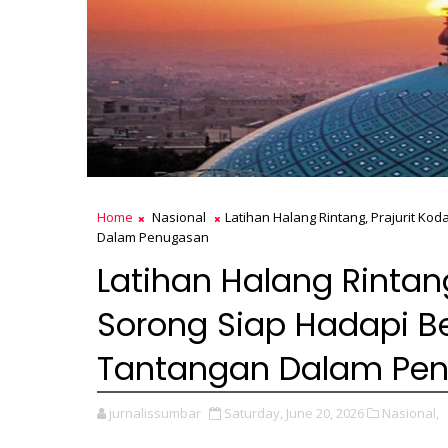
Home
Nasional
Latihan Halang Rintang, Prajurit Ko
Dalam Penugasan
Latihan Halang Rintang
Sorong Siap Hadapi B
Tantangan Dalam Pe
jurnalissumbar
Saturday, June 20, 2026
Nasional,