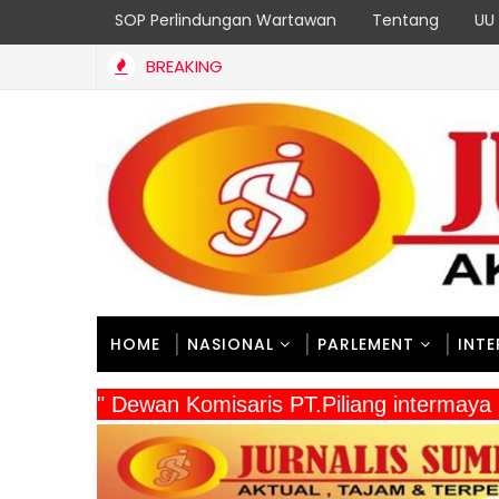
SOP Perlindungan Wartawan
Tentang
UU 
BREAKING
HOME
NASIONAL
PARLEMENT
INT
" Dewan Komisaris PT.Piliang intermay