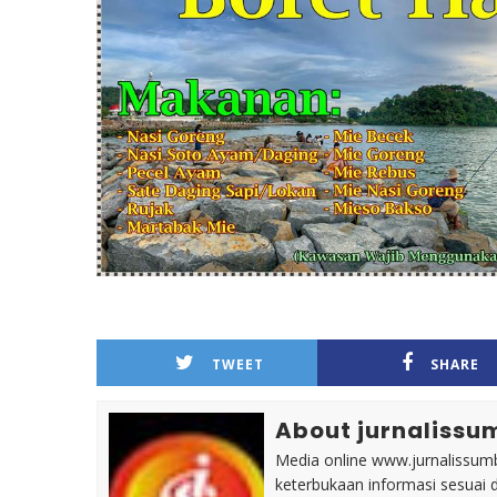
TWEET
SHARE
About jurnalissu
Media online www.jurnalissumb
keterbukaan informasi sesuai 