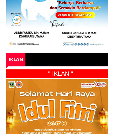
IKLAN
" IKLAN "