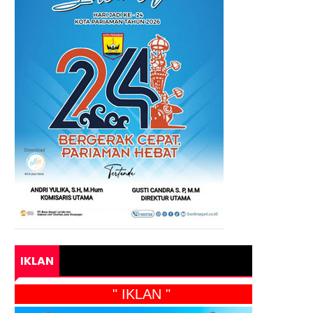
IKLAN
" IKLAN "