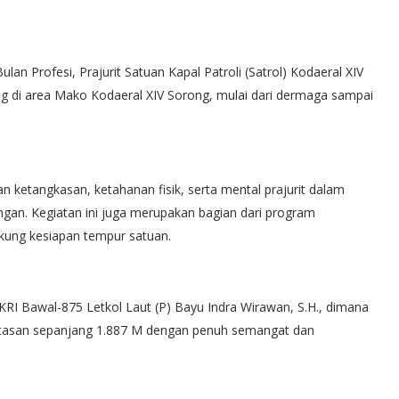
n Profesi, Prajurit Satuan Kapal Patroli (Satrol) Kodaeral XIV
g di area Mako Kodaeral XIV Sorong, mulai dari dermaga sampai
an ketangkasan, ketahanan fisik, serta mental prajurit dalam
ngan. Kegiatan ini juga merupakan bagian dari program
kung kesiapan tempur satuan.
RI Bawal-875 Letkol Laut (P) Bayu Indra Wirawan, S.H., dimana
intasan sepanjang 1.887 M dengan penuh semangat dan