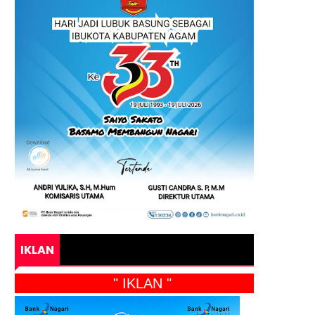
IKLAN
" IKLAN "