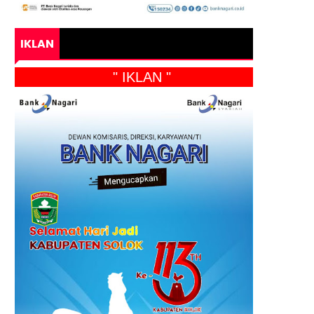
IKLAN
" IKLAN "