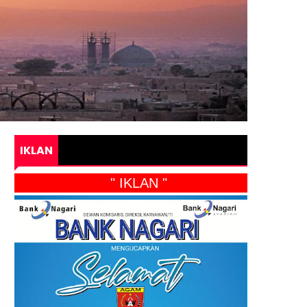
IKLAN
" IKLAN "