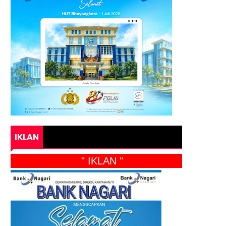
IKLAN
" IKLAN "