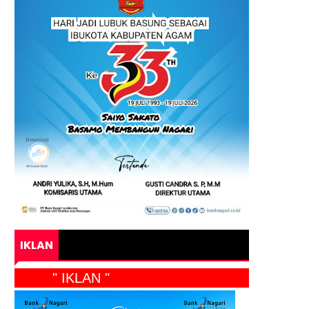
IKLAN
" IKLAN "