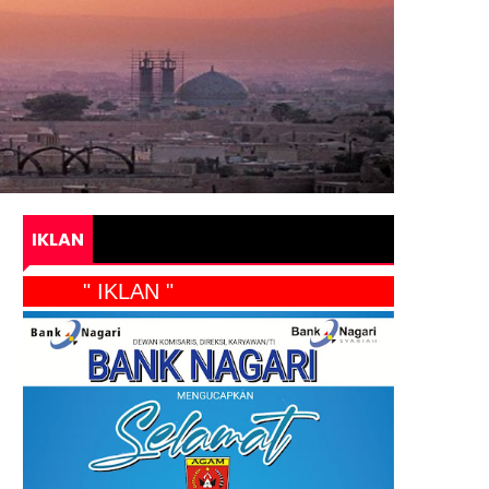
IKLAN
" IKLAN "