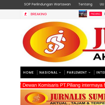
SOP Perlindungan Wartawan
Tentang
UU 
BREAKING
Dukung Kota Pa
PADANG
HOME
NASIONAL
PARLEMENT
INT
" Dewan Komisaris PT.Piliang intermay