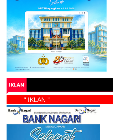
IKLAN
" IKLAN "