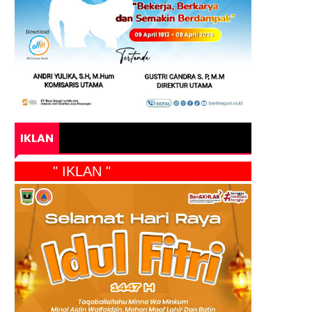
IKLAN
" IKLAN "