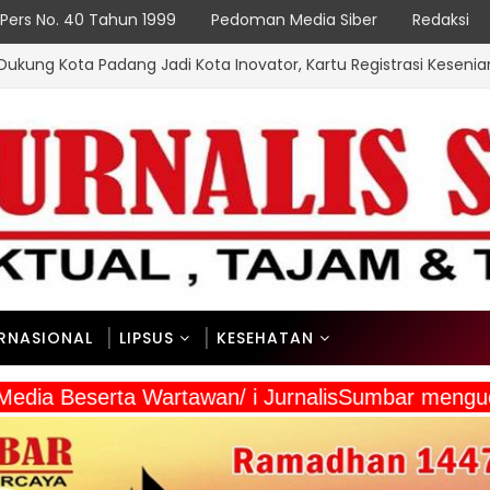
Pers No. 40 Tahun 1999
Pedoman Media Siber
Redaksi
dang Jadi Kota Inovator, Kartu Registrasi Kesenian Raih Juara III
ERNASIONAL
LIPSUS
KESEHATAN
a Media Beserta Wartawan/ i JurnalisSumbar meng