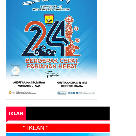
IKLAN
" IKLAN "