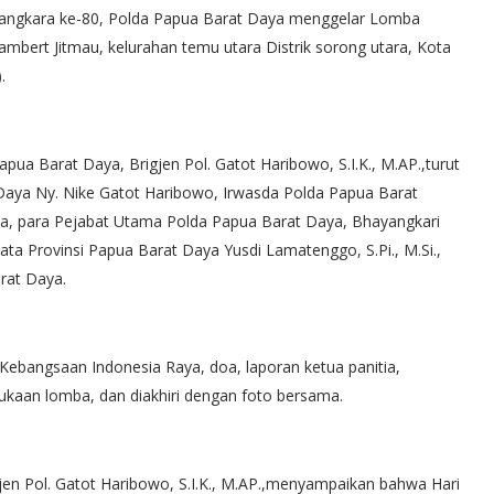
angkara ke-80, Polda Papua Barat Daya menggelar Lomba
mbert Jitmau, kelurahan temu utara Distrik sorong utara, Kota
.
pua Barat Daya, Brigjen Pol. Gatot Haribowo, S.I.K., M.AP.,turut
 Daya Ny. Nike Gatot Haribowo, Irwasda Polda Papua Barat
ya, para Pejabat Utama Polda Papua Barat Daya, Bhayangkari
ta Provinsi Papua Barat Daya Yusdi Lamatenggo, S.Pi., M.Si.,
rat Daya.
ebangsaan Indonesia Raya, doa, laporan ketua panitia,
kaan lomba, dan diakhiri dengan foto bersama.
n Pol. Gatot Haribowo, S.I.K., M.AP.,menyampaikan bahwa Hari