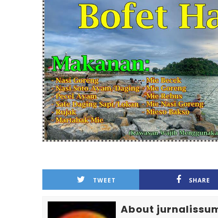
TWEET
SHARE
About jurnalissu