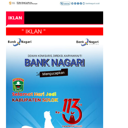
IKLAN
" IKLAN "