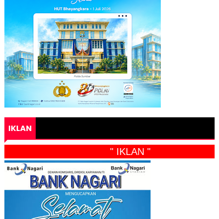
IKLAN
" IKLAN "