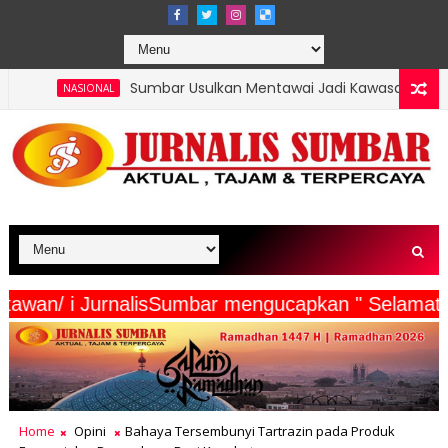
Sumbar Usulkan Mentawai Jadi Kawasan Tambak Udang Terinteg
erta Wartawan/ i JurnalisSumbar mengucapkan " S
Home
Opini
Bahaya Tersembunyi Tartrazin pada Produk