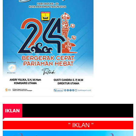
IKLAN
" IKLAN "