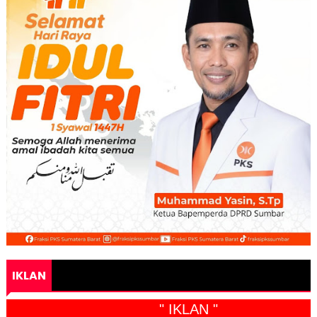
IKLAN
" IKLAN "