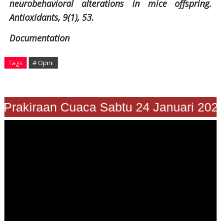
neurobehavioral alterations in mice offspring.
Antioxidants, 9(1), 53.
Documentation
Tags
# Opini
Prakiraan Cuaca Sabtu 24 Januari 2026"