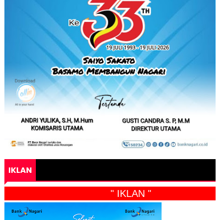
IKLAN
" IKLAN "