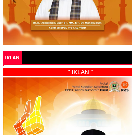
IKLAN
" IKLAN "