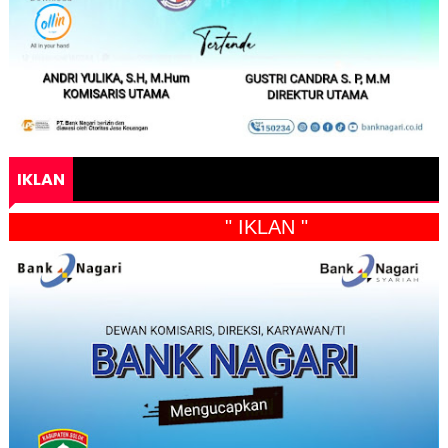
IKLAN
" IKLAN "