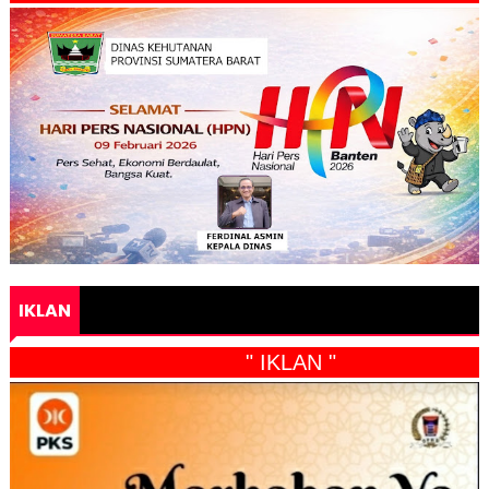
IKLAN
" IKLAN "