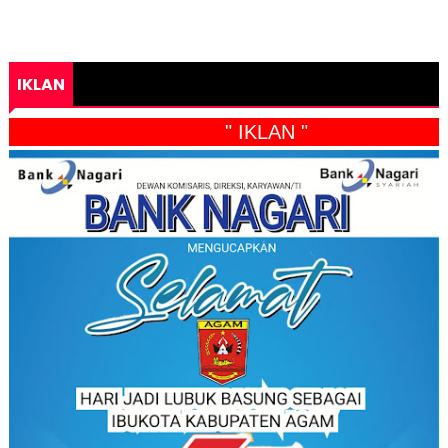
IKLAN
" IKLAN "