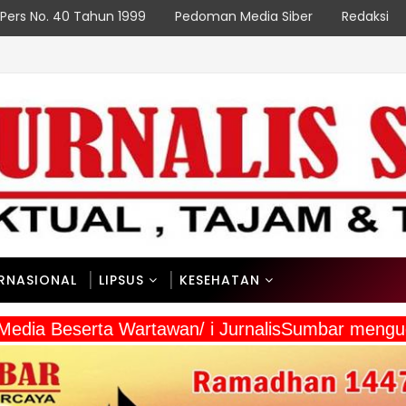
Pers No. 40 Tahun 1999
Pedoman Media Siber
Redaksi
ERNASIONAL
LIPSUS
KESEHATAN
 Media Beserta Wartawan/ i JurnalisSumbar meng