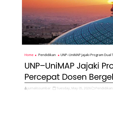
Home
Pendidikan
UNP–UniMAP Jajaki Program Dual T
UNP–UniMAP Jajaki Pro
Percepat Dosen Bergel
jurnalissumbar
Tuesday, May 05, 2026
Pendidikan