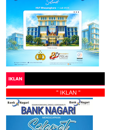
IKLAN
" IKLAN "