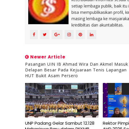
setiap lembaga publik, baik i
bisa mempublikasikan profil, k
masing lembaga ke masyaraka
kredibiltas dan akuntabilitas.
Newer Article
Pasangan UIN IB Ahmad Wira Dan Akmel Masuk
Delapan Besar Pada Kejuaraan Tenis Lapangan
HUT Bukit Asam Persero
UNP Padang Gelar Sambut 12.128
Rektor Pimpi
Mahasiswa Baru dalam PKKMB
AHD 2026 Se 