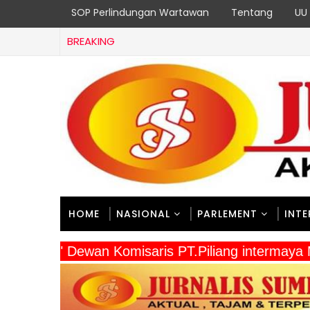
SOP Perlindungan Wartawan
Tentang
UU 
BREAKING
HOME
NASIONAL
PARLEMENT
INT
" Dewan Komisaris PT.Piliang intermaya