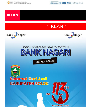
IKLAN
" IKLAN "