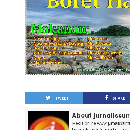
TWEET
SHARE
About jurnalissu
Media online www.jurnalissumb
keterbukaan informasi sesuai 