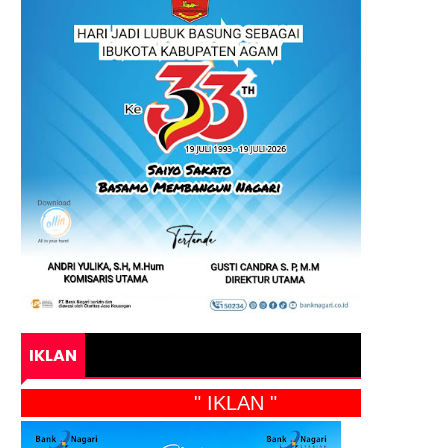
IKLAN
" IKLAN "