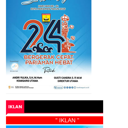
IKLAN
" IKLAN "