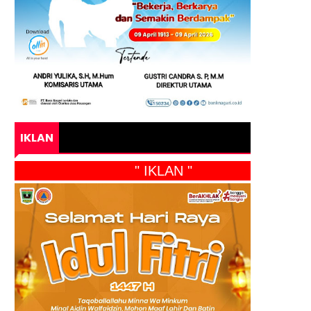
IKLAN
" IKLAN "