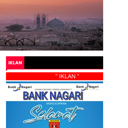
IKLAN
" IKLAN "