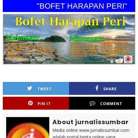
"BOFET HARAPAN PERI"
TWEET
SHARE
PIN IT
COMMENT
About jurnalissumbar
Media online www.jurnalissumbar.com
adalah portal berita online yang