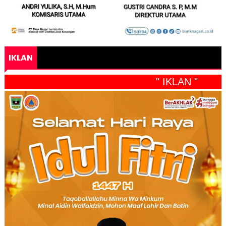
IKLAN
" IKLAN "