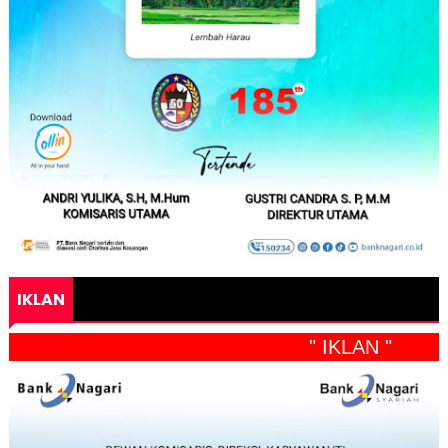
IKLAN
" IKLAN "