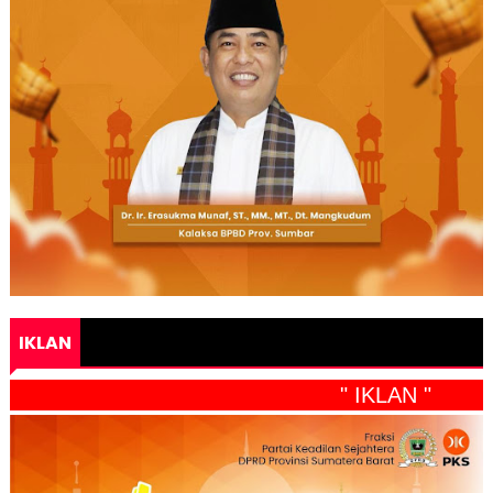
IKLAN
" IKLAN "