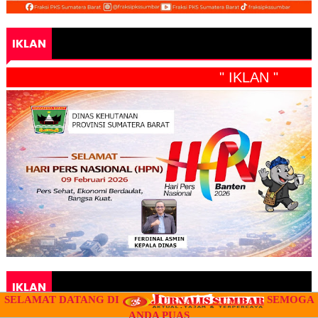
IKLAN
" IKLAN "
IKLAN
SELAMAT DATANG DI
SEMOGA
ANDA PUAS