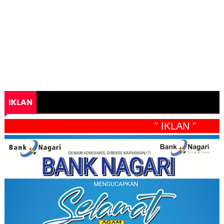
IKLAN
" IKLAN "