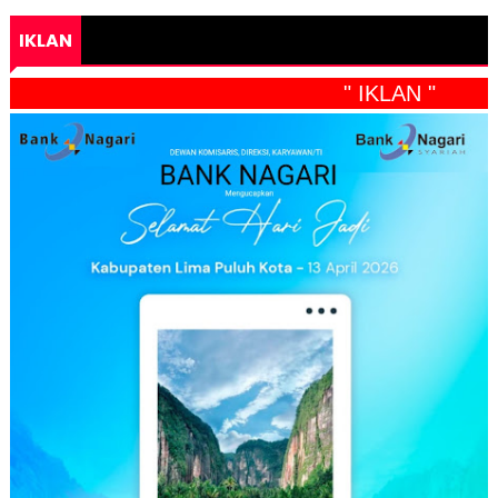
IKLAN
" IKLAN "