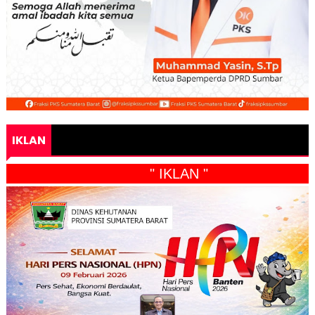
IKLAN
" IKLAN "