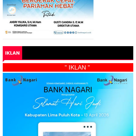
IKLAN
" IKLAN "