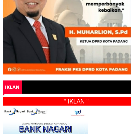
IKLAN
" IKLAN "