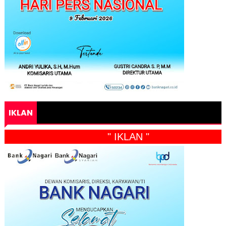
IKLAN
" IKLAN "