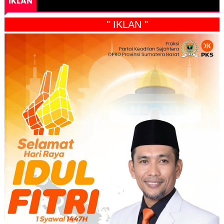
IKLAN
" IKLAN "