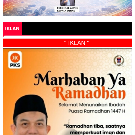
IKLAN
" IKLAN "