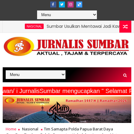
Sumbar Usulkan Mentawai Jadi Kawasan Tambak Udang Terin
NAL
Menjaga Alam, Mempererat Persaudaraan, Satgas Yonif 2 Mar
NAL
ta Wartawan/ i JurnalisSumbar mengucapkan " Se
Home
Nasional
Tim Samapta Polda Papua Barat Daya