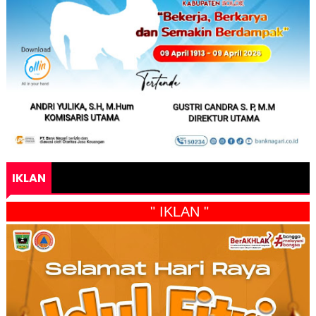
IKLAN
" IKLAN "