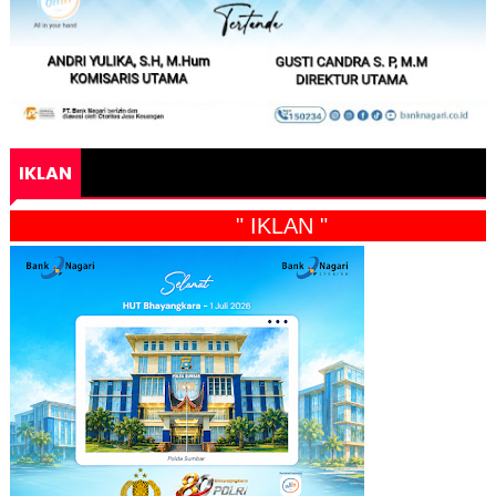
IKLAN
" IKLAN "