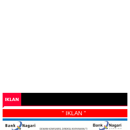
IKLAN
" IKLAN "