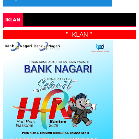
IKLAN
" IKLAN "