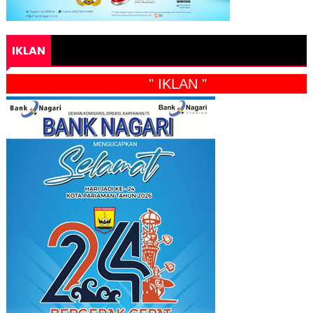
IKLAN
" IKLAN "