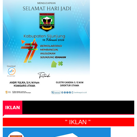
IKLAN
" IKLAN "