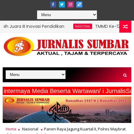
si Pendidikan
TMMD Ke-129 Tuntaskan Pembukaan L
NASIONAL
.Piliang intermaya Media Beserta Wartawan/ i J
Home
Nasional
Panen Raya Jagung Kuartal II, Polres Maybrat