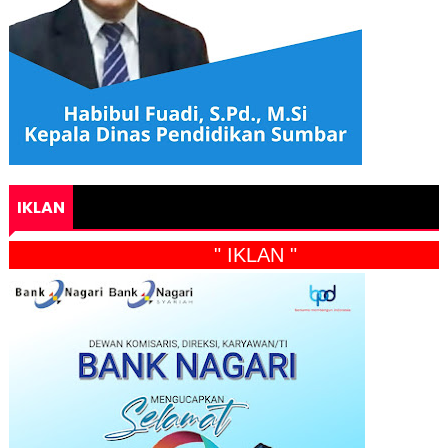
IKLAN
" IKLAN "