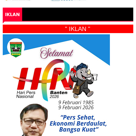
IKLAN
" IKLAN "