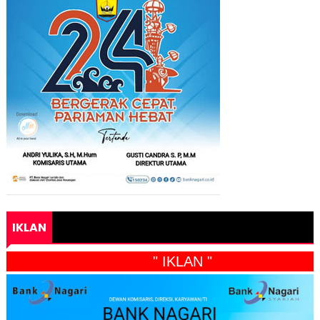
IKLAN
" IKLAN "