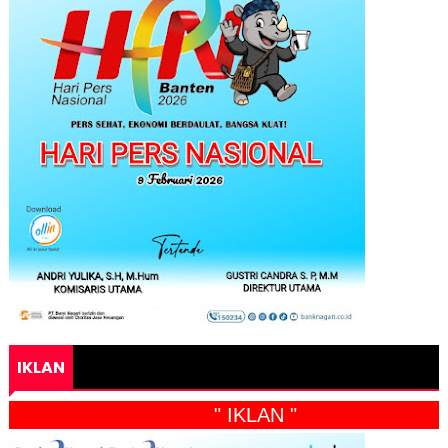
IKLAN
" IKLAN "