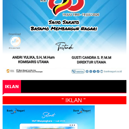
IKLAN
" IKLAN "