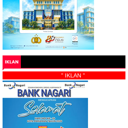
IKLAN
" IKLAN "