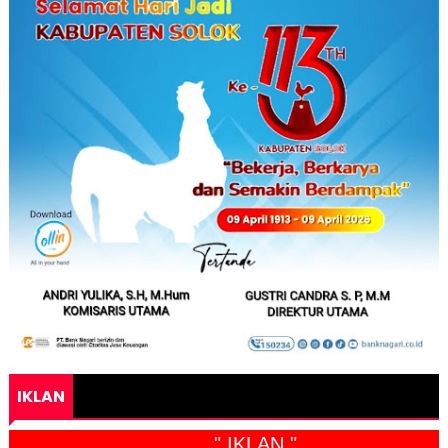
IKLAN
" IKLAN "