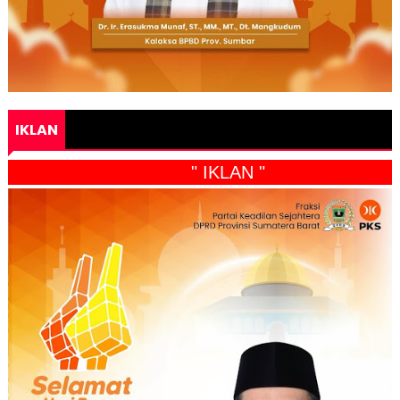
IKLAN
" IKLAN "