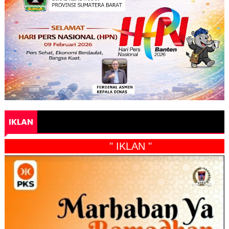
IKLAN
" IKLAN "