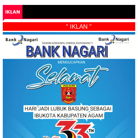
IKLAN
" IKLAN "