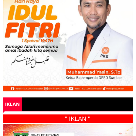
IKLAN
" IKLAN "