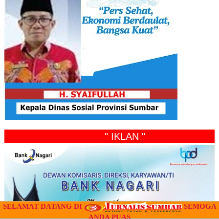
" IKLAN "
SELAMAT DATANG DI
SEMOGA
ANDA PUAS