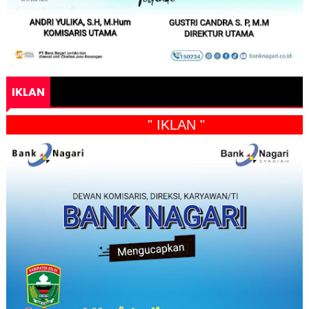
IKLAN
" IKLAN "