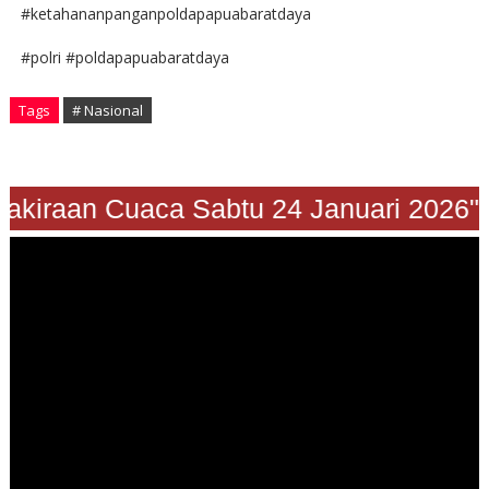
#ketahananpanganpoldapapuabaratdaya
#polri #poldapapuabaratdaya
Tags
# Nasional
"Prakiraan Cuaca Sabtu 24 Januari 2026