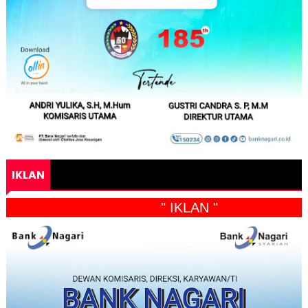
IKLAN
" IKLAN "