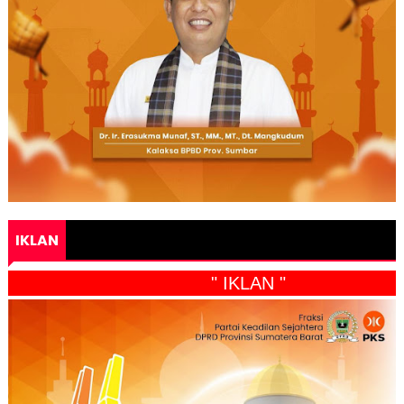
IKLAN
" IKLAN "