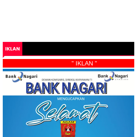
IKLAN
" IKLAN "