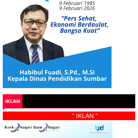
IKLAN
" IKLAN "