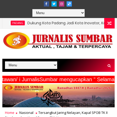
ung Kota Padang Jadi Kota Inovator, Kartu Registrasi Kesenian Rai
serta Wartawan/ i JurnalisSumbar mengucapkan " 
Home
Nasional
Tersangkut Jaring Nelayan, Kapal SPOB TK II