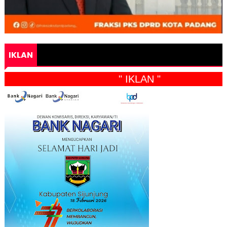
IKLAN
" IKLAN "