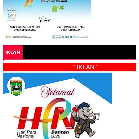
IKLAN
" IKLAN "