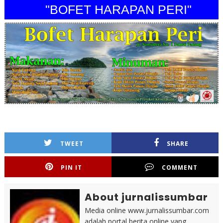
"BOFET HARAPAN PERI"
TWEET
SHARE
PIN IT
COMMENT
About jurnalissumbar
Media online www.jurnalissumbar.com
adalah portal berita online yang