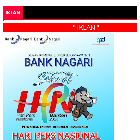
IKLAN
" IKLAN "