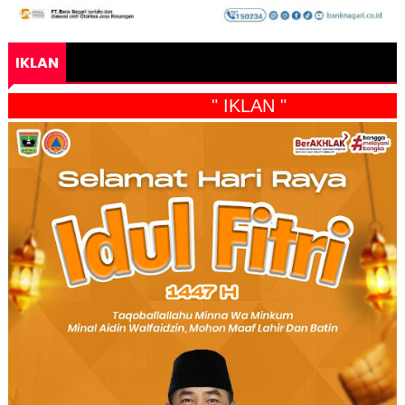
IKLAN
" IKLAN "