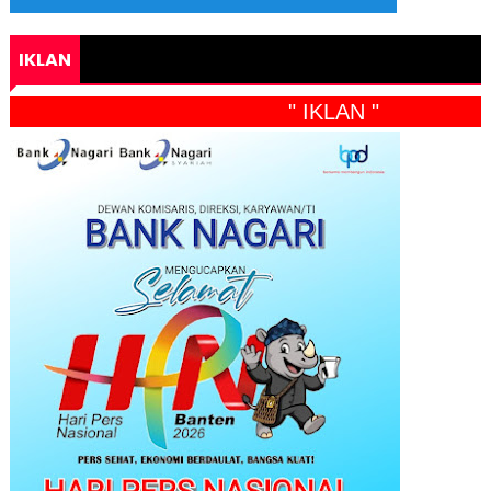
IKLAN
" IKLAN "