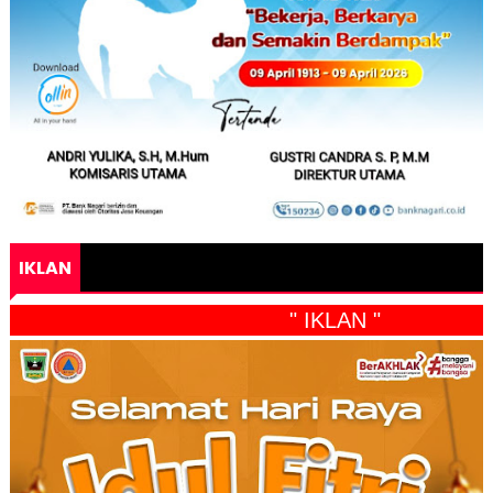
IKLAN
" IKLAN "