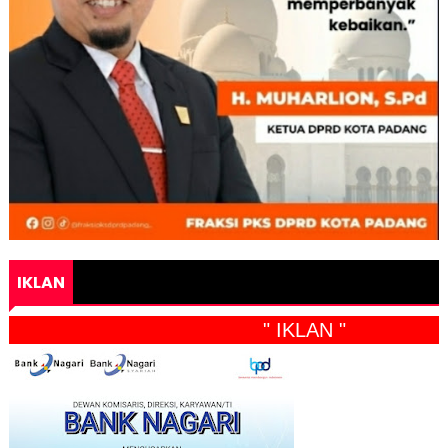
IKLAN
" IKLAN "