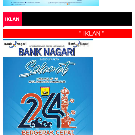
IKLAN
" IKLAN "