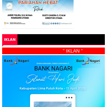
IKLAN
" IKLAN "