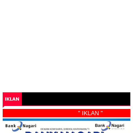
IKLAN
" IKLAN "