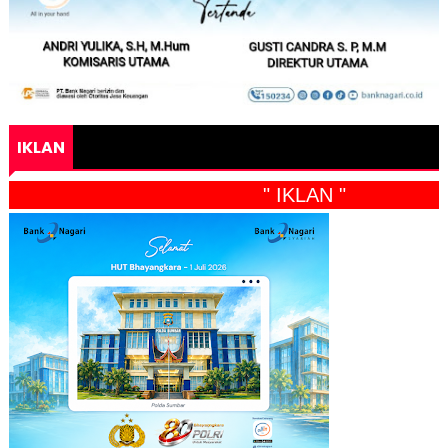
IKLAN
" IKLAN "