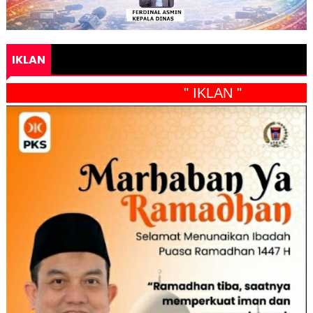
IKLAN
" IKLAN "