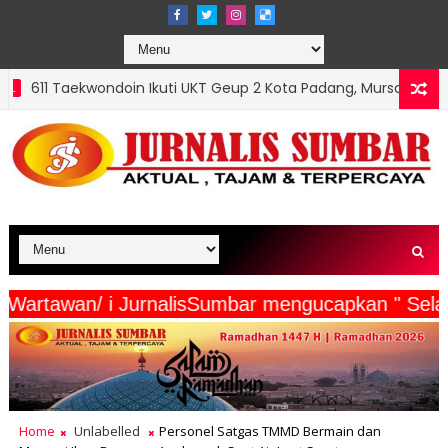
n Ikuti UKT Geup 2 Kota Padang, Mursalim: Sabuk Naik, Karakter J
a Beserta Wartawan/ i JurnalisSumbar mengucapka
Home
Unlabelled
Personel Satgas TMMD Bermain dan