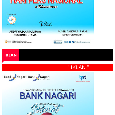
IKLAN
" IKLAN "