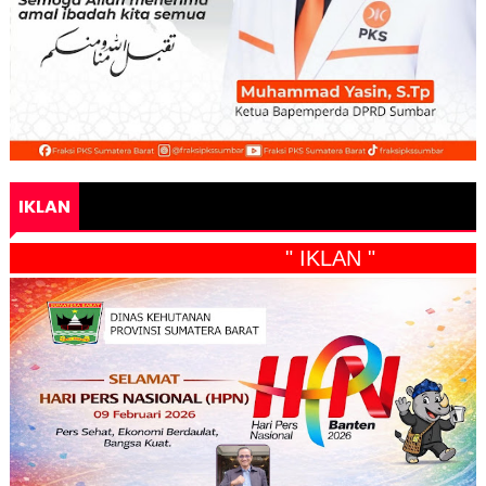
IKLAN
" IKLAN "