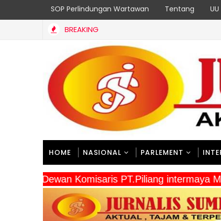
SOP Perlindungan Wartawan
Tentang
UU 
BREAKING
ana TKD di Dinas BMCKTR Sumbar untuk 18 Program Strategis B
HOME
NASIONAL
PARLEMENT
INT
" Dewan Komisaris PT.Piliang intermay