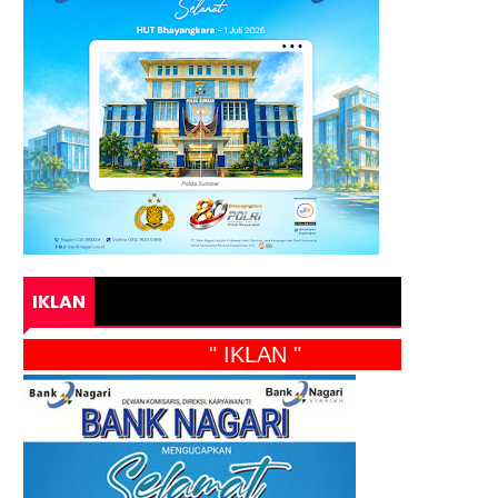
IKLAN
" IKLAN "