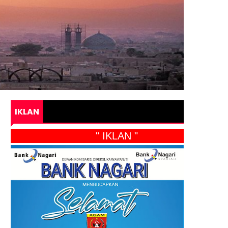
IKLAN
" IKLAN "