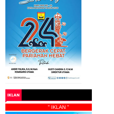
IKLAN
" IKLAN "