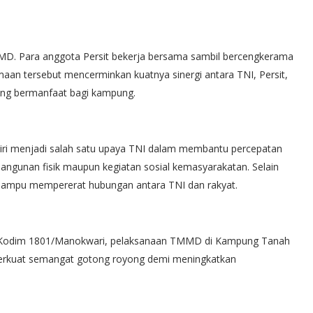
MD. Para anggota Persit bekerja bersama sambil bercengkerama
an tersebut mencerminkan kuatnya sinergi antara TNI, Persit,
g bermanfaat bagi kampung.
i menjadi salah satu upaya TNI dalam membantu percepatan
ngunan fisik maupun kegiatan sosial kemasyarakatan. Selain
mampu mempererat hubungan antara TNI dan rakyat.
I Kodim 1801/Manokwari, pelaksanaan TMMD di Kampung Tanah
perkuat semangat gotong royong demi meningkatkan