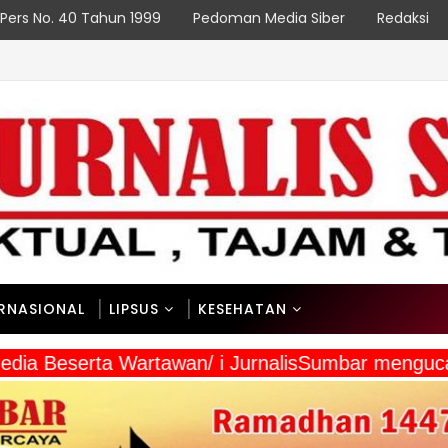
Pers No. 40 Tahun 1999
Pedoman Media Siber
Redaksi
erjalan Sesuai PeRencana
ERNASIONAL
LIPSUS
KESEHATAN
a Media Beserta Wartawan/ i JurnalisSumbar meng