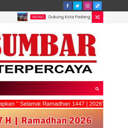
Dukung Kota Padang Jadi Kota Inovator, Kartu Registras
PADANG
ucapkan " Selamat Ramadhan 1447 | 2026"