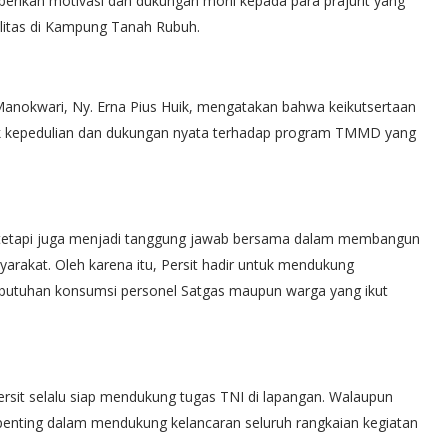
rikan motivasi dan dukungan moril kepada para prajurit yang
itas di Kampung Tanah Rubuh.
Manokwari, Ny. Erna Pius Huik, mengatakan bahwa keikutsertaan
k kepedulian dan dukungan nyata terhadap program TMMD yang
tetapi juga menjadi tanggung jawab bersama dalam membangun
rakat. Oleh karena itu, Persit hadir untuk mendukung
butuhan konsumsi personel Satgas maupun warga yang ikut
ersit selalu siap mendukung tugas TNI di lapangan. Walaupun
 penting dalam mendukung kelancaran seluruh rangkaian kegiatan