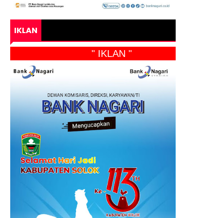
IKLAN
" IKLAN "