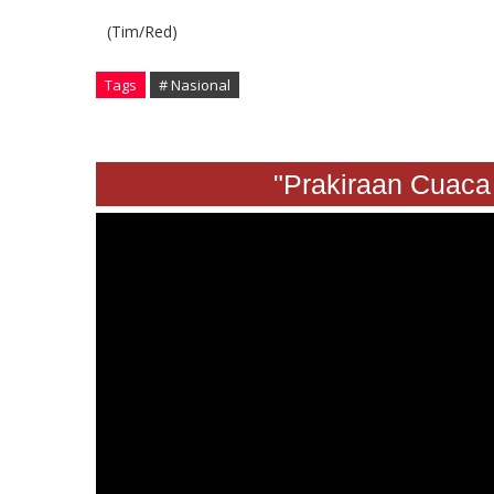
(Tim/Red)
Tags
# Nasional
"Prakiraan Cuaca Sab