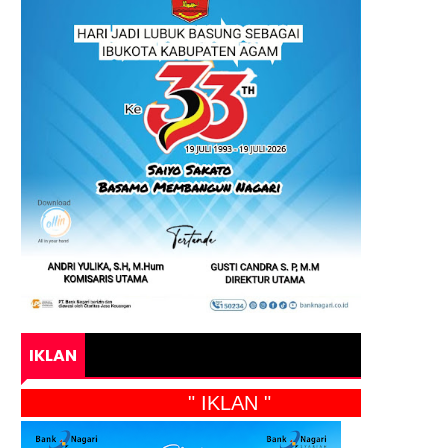
IKLAN
" IKLAN "