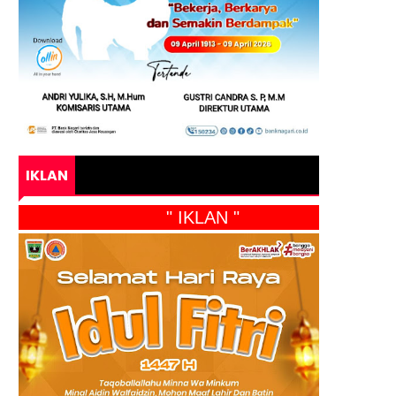
IKLAN
" IKLAN "