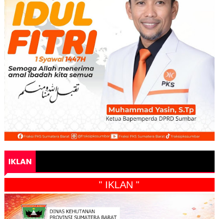
IKLAN
" IKLAN "