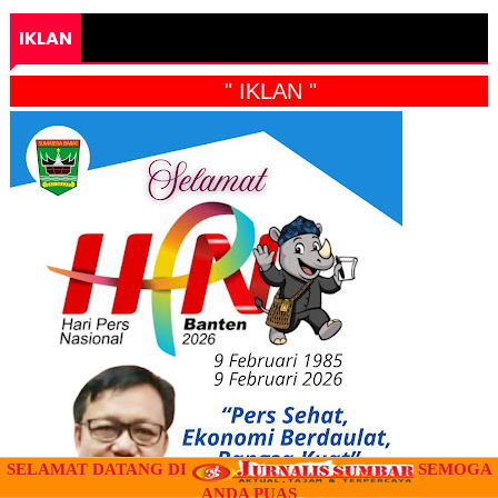
IKLAN
" IKLAN "
SELAMAT DATANG DI
SEMOGA
ANDA PUAS