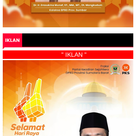
IKLAN
" IKLAN "