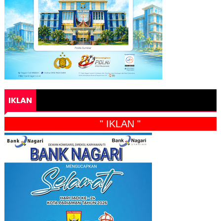
IKLAN
" IKLAN "