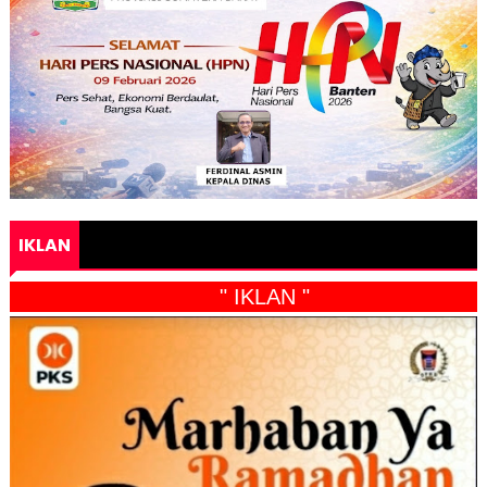
IKLAN
" IKLAN "