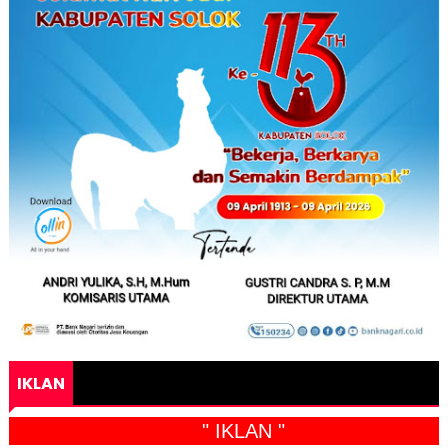
IKLAN
" IKLAN "