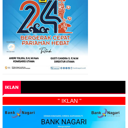
IKLAN
" IKLAN "