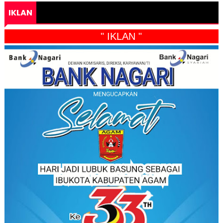
IKLAN
" IKLAN "