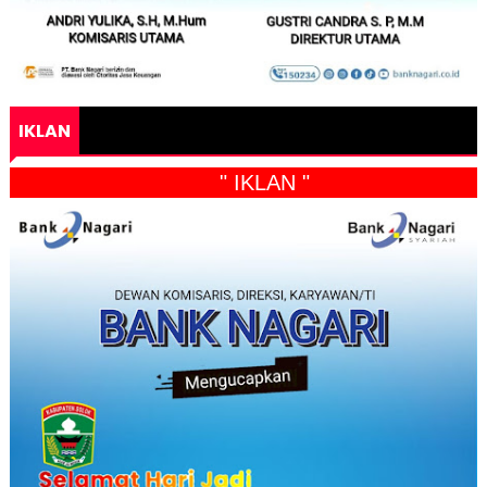
IKLAN
" IKLAN "