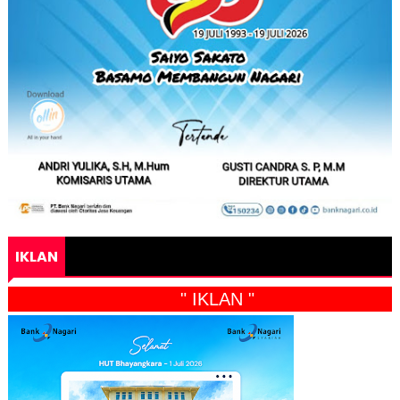
IKLAN
" IKLAN "