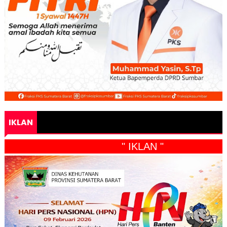
IKLAN
" IKLAN "