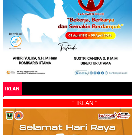
IKLAN
" IKLAN "