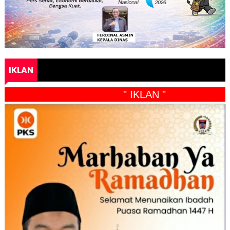
IKLAN
" IKLAN "