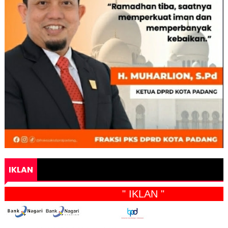
IKLAN
" IKLAN "