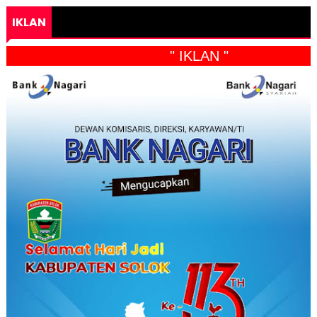
IKLAN
" IKLAN "