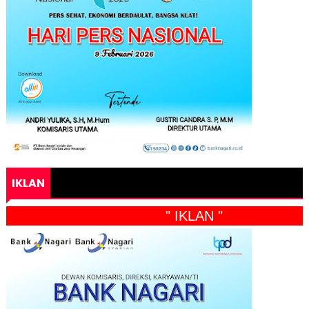
IKLAN
" IKLAN "