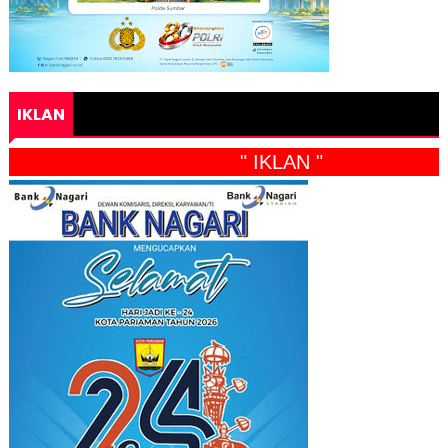
IKLAN
" IKLAN "