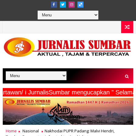
serta Wartawan/ i JurnalisSumbar mengucapkan "
Home
Nasional
Nakhodai PUPR Padang: Malvi Hendri,