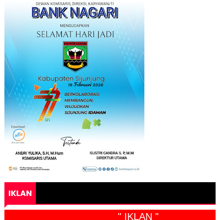
IKLAN
" IKLAN "