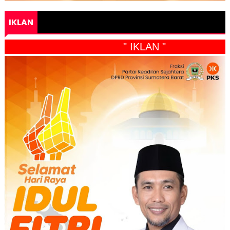
IKLAN
" IKLAN "