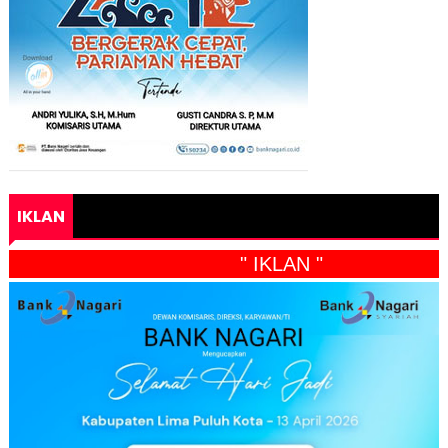
IKLAN
" IKLAN "