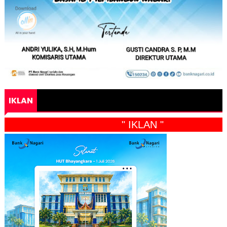
IKLAN
" IKLAN "