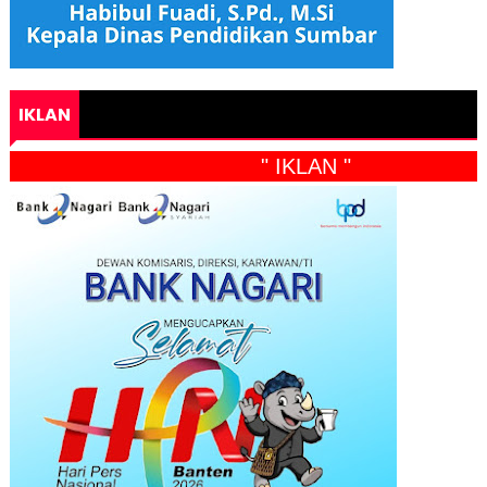
IKLAN
" IKLAN "