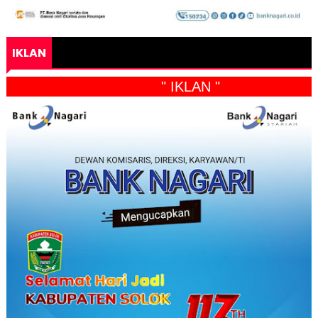
IKLAN
" IKLAN "