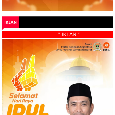
IKLAN
" IKLAN "