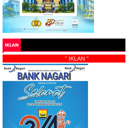
IKLAN
" IKLAN "