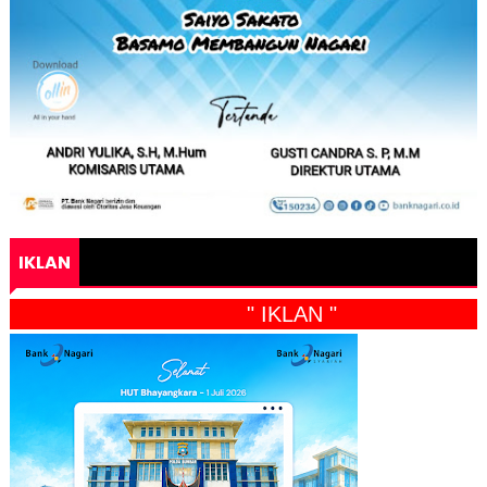
IKLAN
" IKLAN "