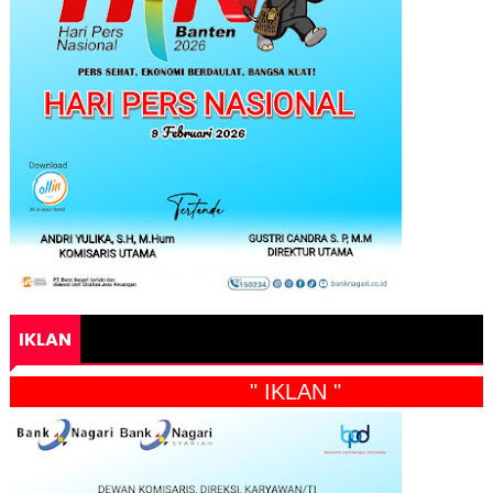
IKLAN
" IKLAN "