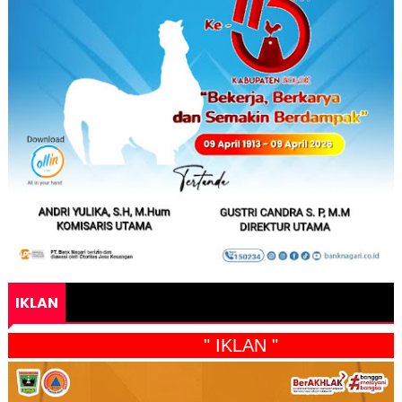
IKLAN
" IKLAN "