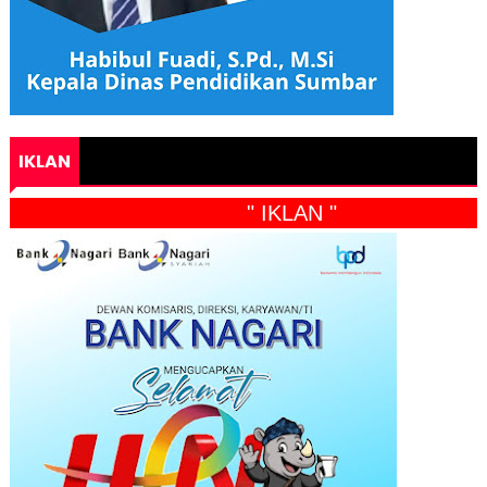
IKLAN
" IKLAN "