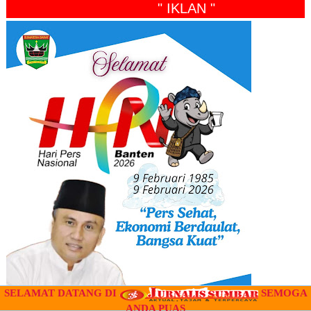
" IKLAN "
SELAMAT DATANG DI
SEMOGA
ANDA PUAS