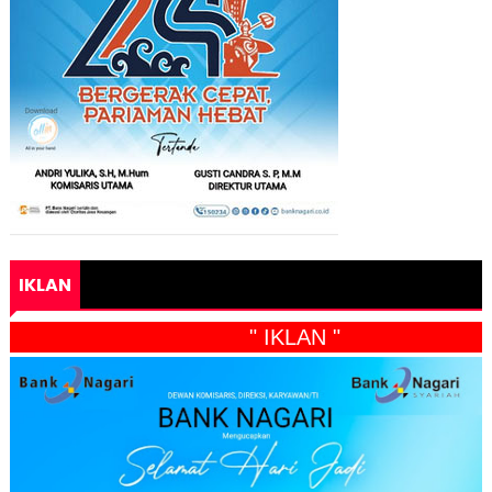
IKLAN
" IKLAN "