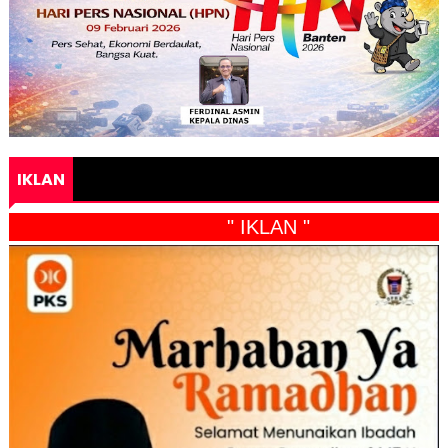
IKLAN
" IKLAN "