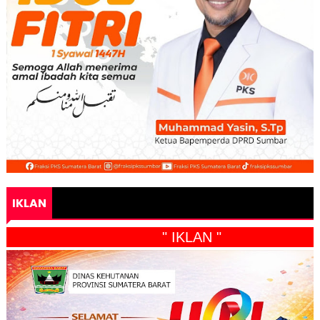
IKLAN
" IKLAN "