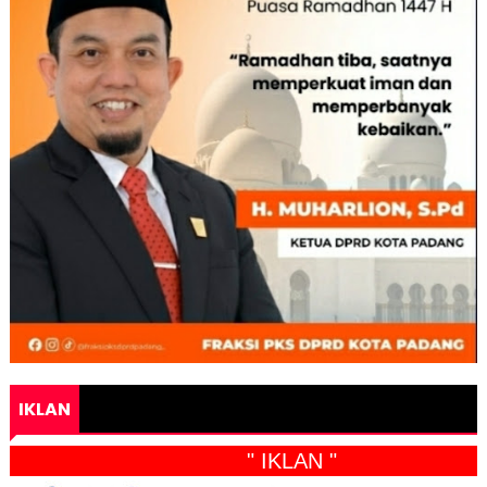
IKLAN
" IKLAN "