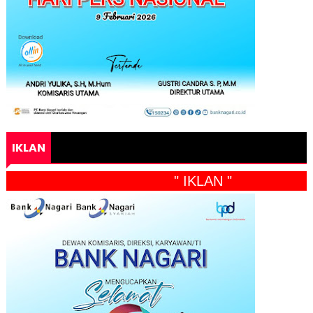
IKLAN
" IKLAN "