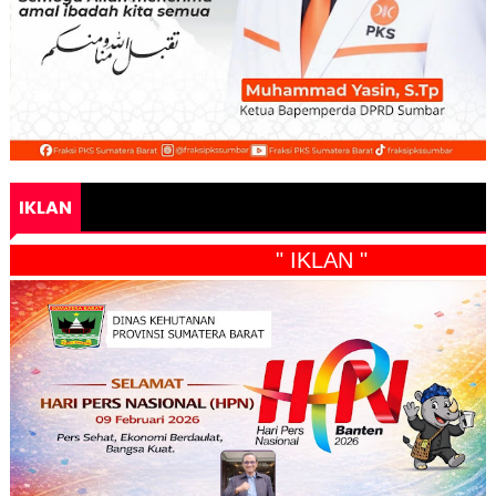
IKLAN
" IKLAN "