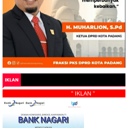
IKLAN
" IKLAN "