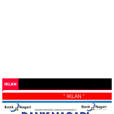
IKLAN
" IKLAN "