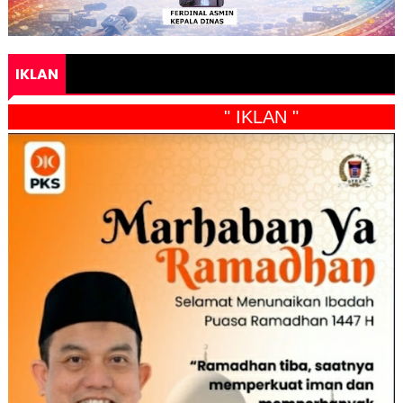
IKLAN
" IKLAN "