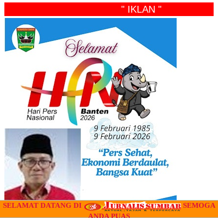
" IKLAN "
SELAMAT DATANG DI
SEMOGA
ANDA PUAS