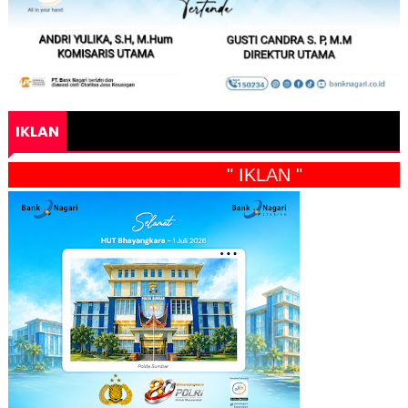
IKLAN
" IKLAN "