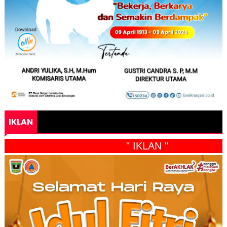
IKLAN
" IKLAN "