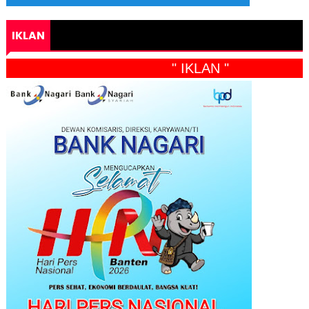
IKLAN
" IKLAN "