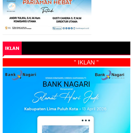
IKLAN
" IKLAN "