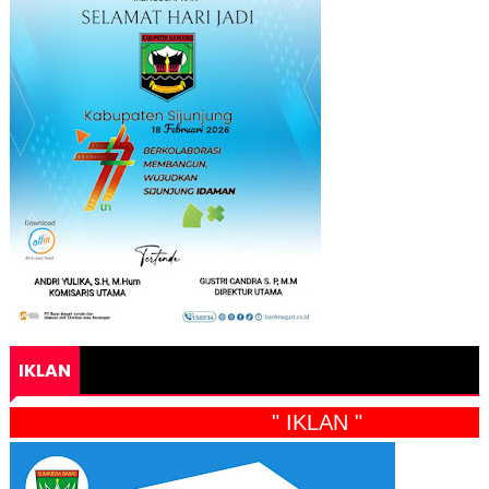
IKLAN
" IKLAN "