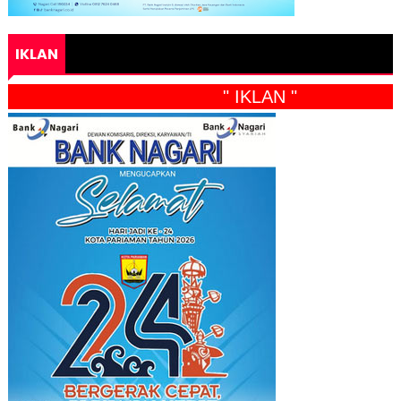
IKLAN
" IKLAN "