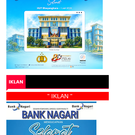
IKLAN
" IKLAN "