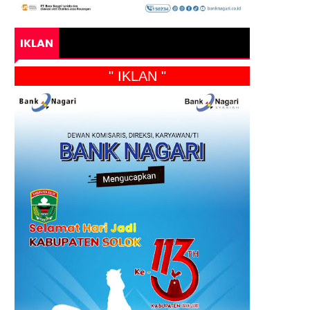
IKLAN
" IKLAN "