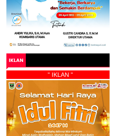
IKLAN
" IKLAN "