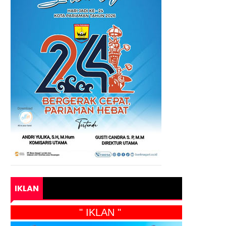
IKLAN
" IKLAN "