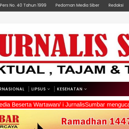
Pers No. 40 Tahun 1999
Pedoman Media Siber
Redaksi
ERNASIONAL
LIPSUS
KESEHATAN
 Media Beserta Wartawan/ i JurnalisSumbar meng