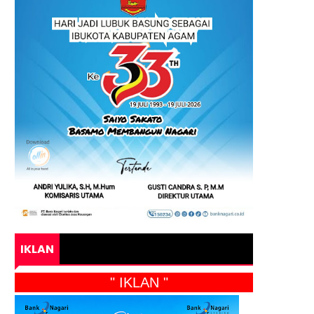
IKLAN
" IKLAN "