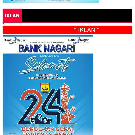
IKLAN
" IKLAN "