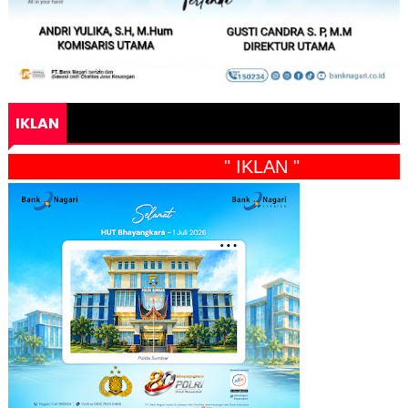
IKLAN
" IKLAN "