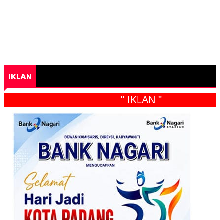
IKLAN
" IKLAN "