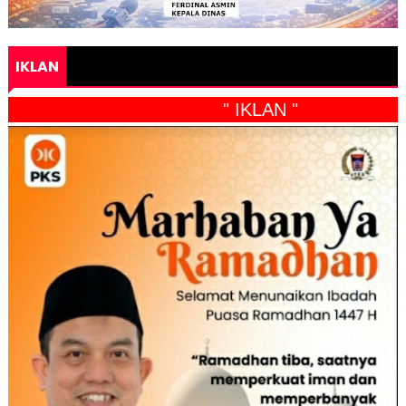
IKLAN
" IKLAN "