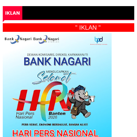
IKLAN
" IKLAN "