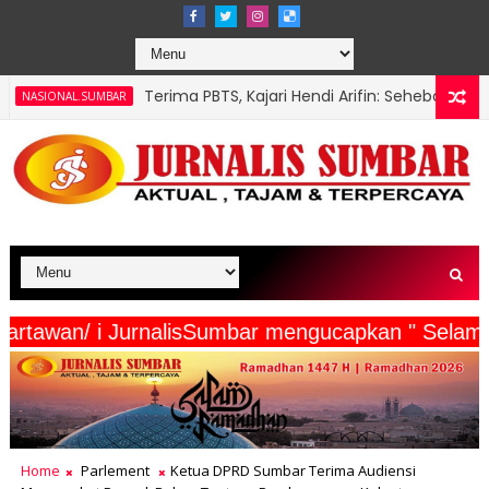
Terima PBTS, Kajari Hendi Arifin: Sehebat Apa pun Pasaman, Kala
as Polda Sumbar, Menghimbau: Tertib Kendaraan Lewat Pemutiha
eserta Wartawan/ i JurnalisSumbar mengucapkan 
Home
Parlement
Ketua DPRD Sumbar Terima Audiensi