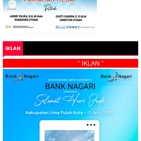
IKLAN
" IKLAN "