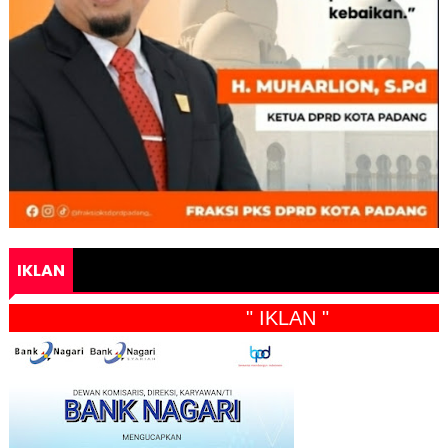
IKLAN
" IKLAN "