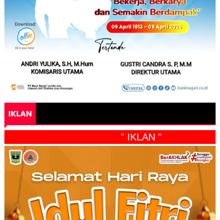
IKLAN
" IKLAN "