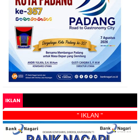
IKLAN
" IKLAN "