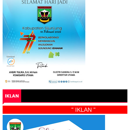
IKLAN
" IKLAN "