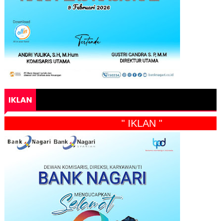
IKLAN
" IKLAN "