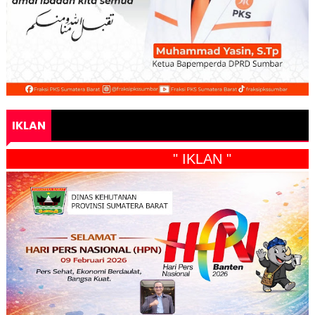
IKLAN
" IKLAN "