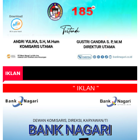
IKLAN
" IKLAN "