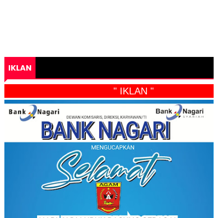
IKLAN
" IKLAN "