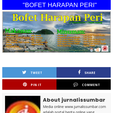
"BOFET HARAPAN PERI"
TWEET
SHARE
PIN IT
COMMENT
About jurnalissumbar
Media online www.jurnalissumbar.com
adalah portal berita online yang