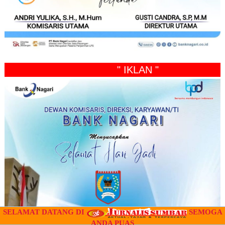
" IKLAN "
SELAMAT DATANG DI
SEMOGA
ANDA PUAS