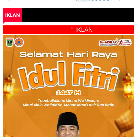
IKLAN
" IKLAN "