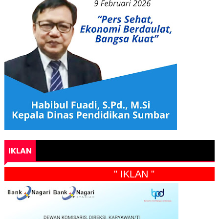
IKLAN
" IKLAN "