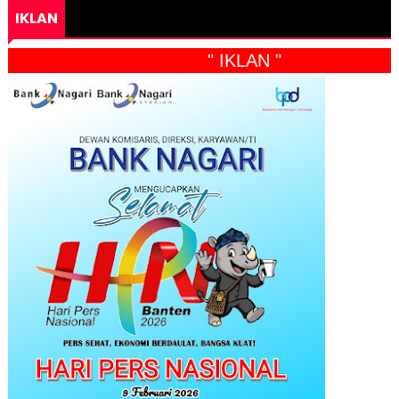
IKLAN
" IKLAN "