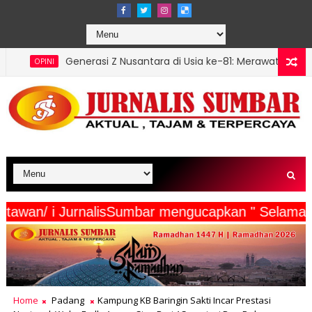
asi Z Nusantara di Usia ke-81: Merawat Asa di Tengah Beban da
serta Wartawan/ i JurnalisSumbar mengucapkan "
Home
Padang
Kampung KB Baringin Sakti Incar Prestasi