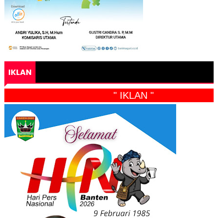
IKLAN
" IKLAN "