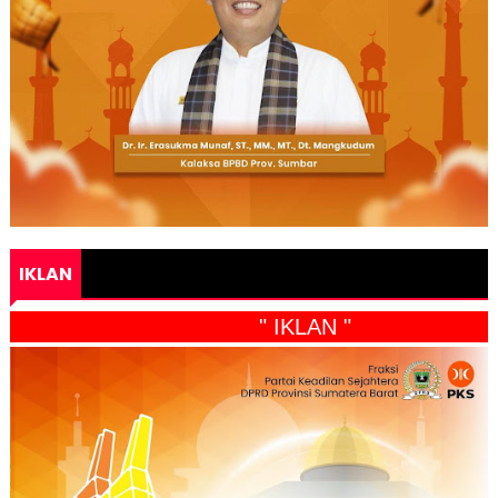
IKLAN
" IKLAN "