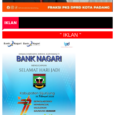
IKLAN
" IKLAN "