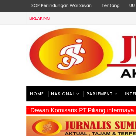
SOP Perlindungan Wartawan
Tentang
UU 
BREAKING
HOME
NASIONAL
PARLEMENT
INT
" Dewan Komisaris PT.Piliang intermay