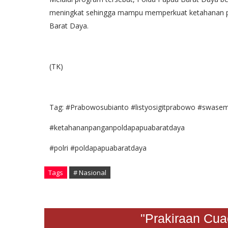
meningkat sehingga mampu memperkuat ketahanan p
Barat Daya.
(TK)
Tag: #Prabowosubianto #listyosigitprabowo #swas
#ketahananpanganpoldapapuabaratdaya
#polri #poldapapuabaratdaya
Tags
# Nasional
"Prakiraan Cuaca 