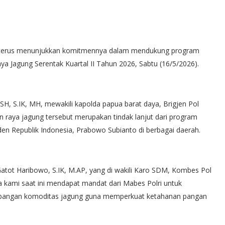
a terus menunjukkan komitmennya dalam mendukung program
a Jagung Serentak Kuartal II Tahun 2026, Sabtu (16/5/2026).
, S.IK, MH, mewakili kapolda papua barat daya, Brigjen Pol
 raya jagung tersebut merupakan tindak lanjut dari program
iden Republik Indonesia, Prabowo Subianto di berbagai daerah.
Gatot Haribowo, S.IK, M.AP, yang di wakili Karo SDM, Kombes Pol
a kami saat ini mendapat mandat dari Mabes Polri untuk
bangan komoditas jagung guna memperkuat ketahanan pangan