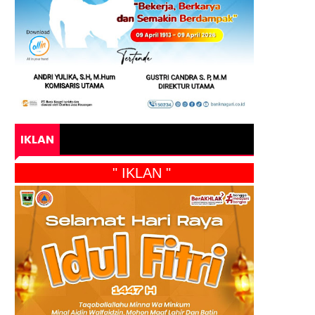
IKLAN
" IKLAN "