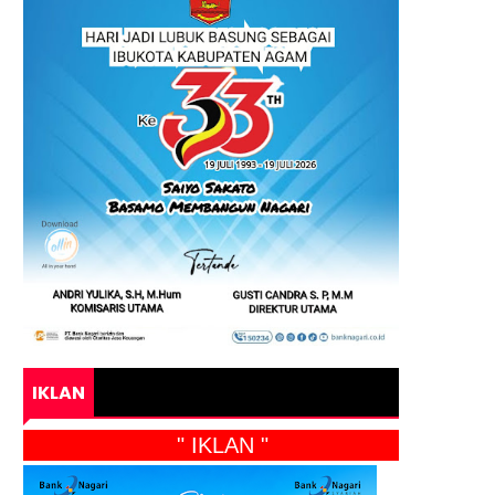
IKLAN
" IKLAN "