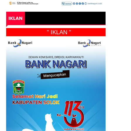
IKLAN
" IKLAN "