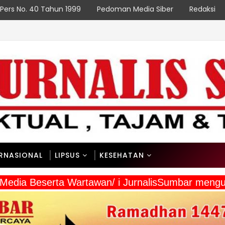
Pers No. 40 Tahun 1999
Pedoman Media Siber
Redaksi
ERNASIONAL
LIPSUS
KESEHATAN
a Media Beserta Wartawan/ i JurnalisSumbar meng