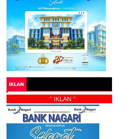
IKLAN
" IKLAN "