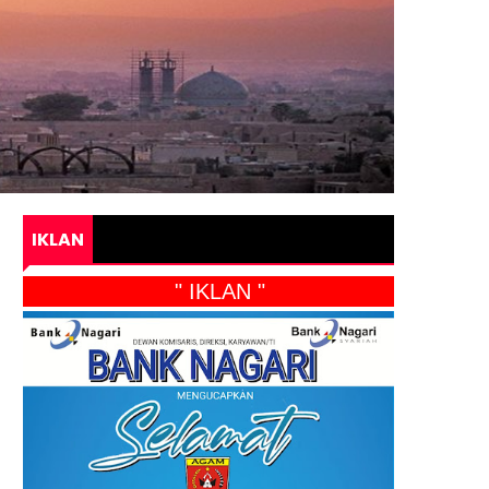
IKLAN
" IKLAN "