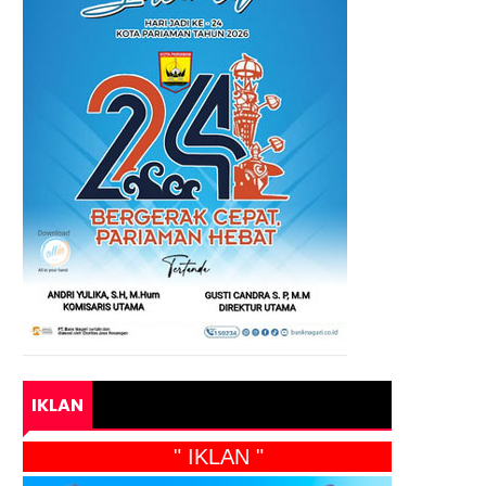
IKLAN
" IKLAN "