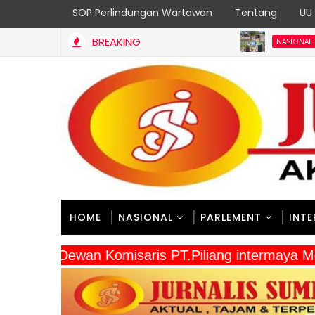
SOP Perlindungan Wartawan
Tentang
UU 
BREAKING
Prasasti TMMD
NASIONAL
HOME
NASIONAL
PARLEMENT
INT
" Dewan Komisaris PT.Piliang intermay