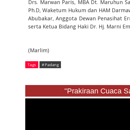
Drs. Marwan Paris, MBA Dt. Maruhun Sar
Ph.D, ⁠Waketum Hukum dan HAM Darmaw
Abubakar, Anggota Dewan Penasihat Er
serta ⁠Ketua Bidang Haki Dr. Hj. Marni 
(Marlim)
Tags
# Padang
"Prakiraan Cua