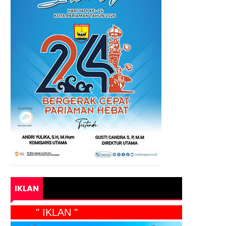
IKLAN
" IKLAN "