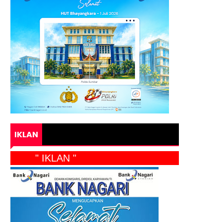
IKLAN
" IKLAN "