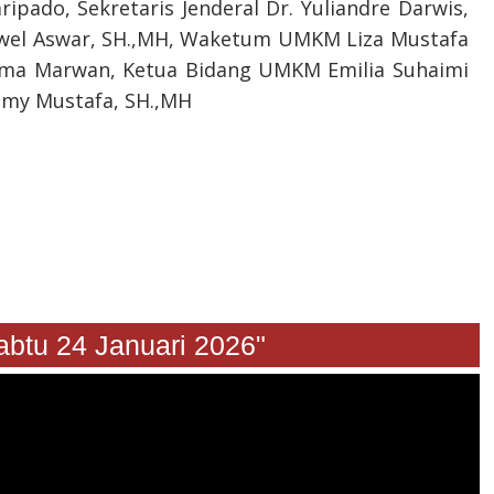
ipado, Sekretaris Jenderal Dr. Yuliandre Darwis,
el Aswar, SH.,MH, Waketum UMKM Liza Mustafa
ma Marwan, ⁠Ketua Bidang UMKM Emilia Suhaimi
Emmy Mustafa, SH.,MH
ca Sabtu 24 Januari 2026"