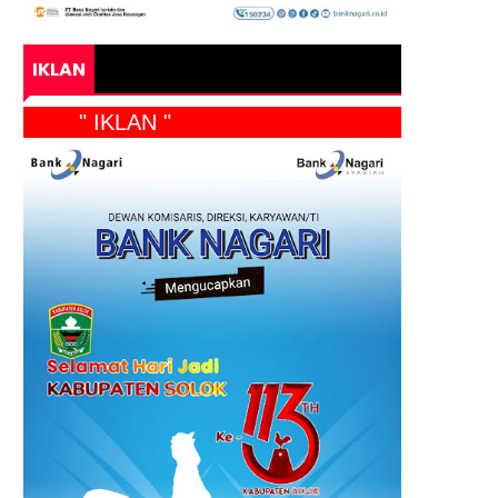
IKLAN
" IKLAN "