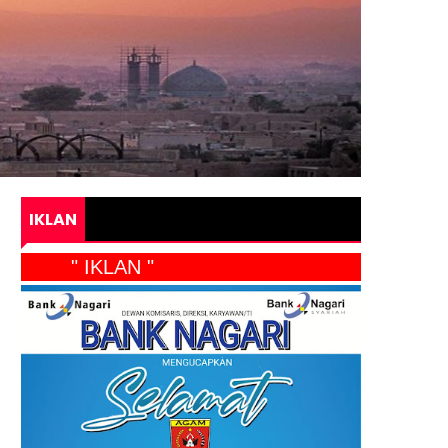
IKLAN
" IKLAN "