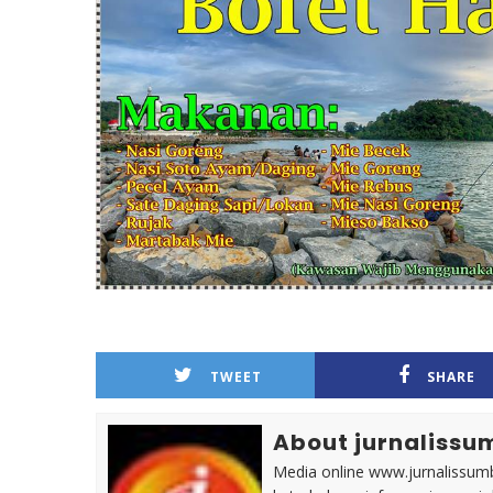
TWEET
SHARE
About jurnalissu
Media online www.jurnalissumb