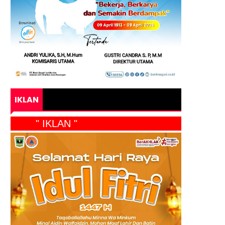
IKLAN
" IKLAN "