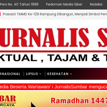
Pers No. 40 Tahun 1999
Pedoman Media Siber
Redaksi
 Ke-129 Rampung Dibangun, Menjadi Simbol Pengabdian TNI da
ERNASIONAL
LIPSUS
KESEHATAN
a Media Beserta Wartawan/ i JurnalisSumbar men