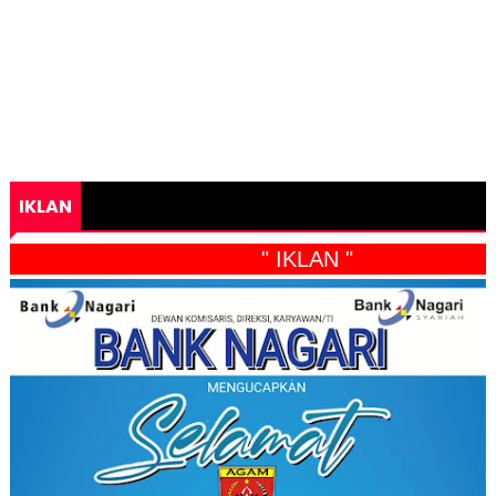
IKLAN
" IKLAN "