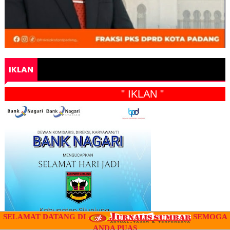
IKLAN
" IKLAN "
SELAMAT DATANG DI
SEMOGA
ANDA PUAS