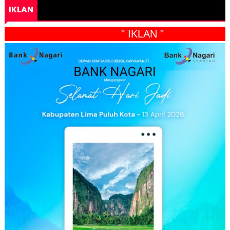
IKLAN
" IKLAN "