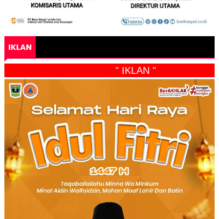
IKLAN
" IKLAN "