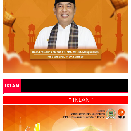
IKLAN
" IKLAN "