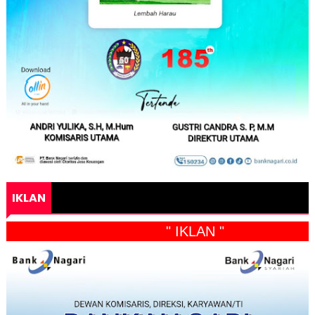
IKLAN
" IKLAN "