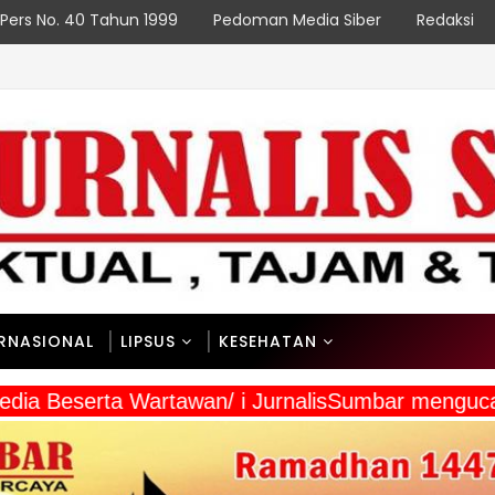
Pers No. 40 Tahun 1999
Pedoman Media Siber
Redaksi
ERNASIONAL
LIPSUS
KESEHATAN
a Media Beserta Wartawan/ i JurnalisSumbar meng