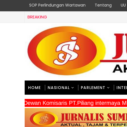
SOP Perlindungan Wartawan
Tentang
UU 
BREAKING
HOME
NASIONAL
PARLEMENT
INT
" Dewan Komisaris PT.Piliang intermay