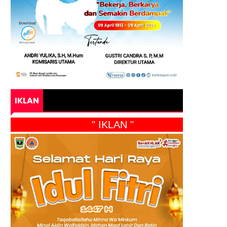
IKLAN
" IKLAN "