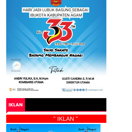
IKLAN
" IKLAN "