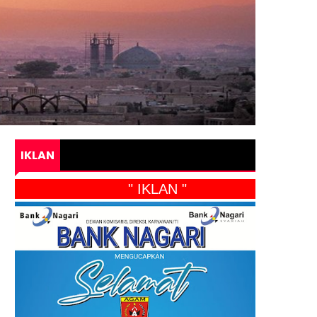
IKLAN
" IKLAN "