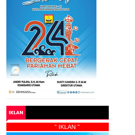
IKLAN
" IKLAN "