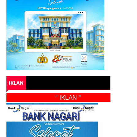
IKLAN
" IKLAN "