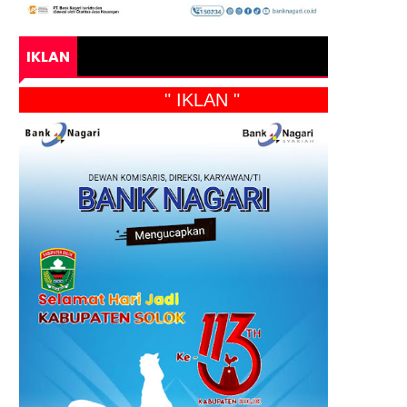
IKLAN
" IKLAN "