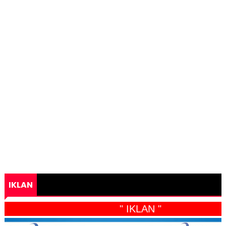
IKLAN
" IKLAN "