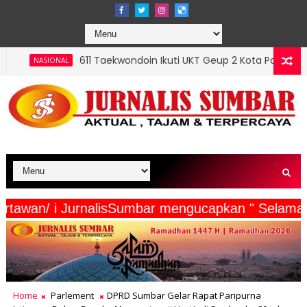
611 Taekwondoin Ikuti UKT Geup 2 Kota Padang, Mursalim: Sab
NAL
rta Wartawan/ i JurnalisSumbar mengucapkan " S
Home
Parlement
DPRD Sumbar Gelar Rapat Paripurna