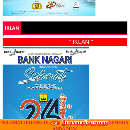
IKLAN
" IKLAN "
SELAMAT DATANG DI
SEMOGA
ANDA PUAS