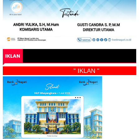
IKLAN
" IKLAN "