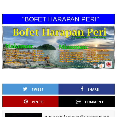
"BOFET HARAPAN PERI"
TWEET
SHARE
PIN IT
COMMENT