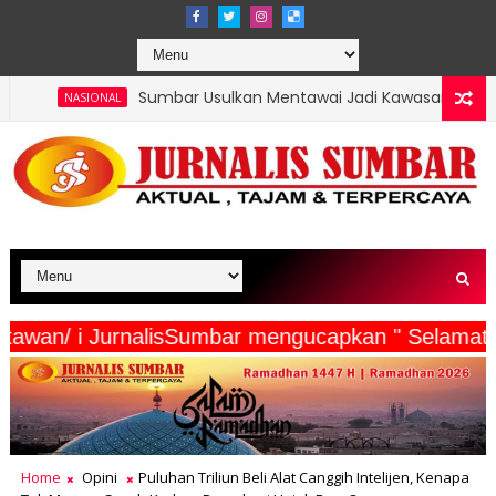
Sumbar Usulkan Mentawai Jadi Kawasan Tambak Udang Teri
IONAL
ta Wartawan/ i JurnalisSumbar mengucapkan " Se
Home
Opini
Puluhan Triliun Beli Alat Canggih Intelijen, Kenapa