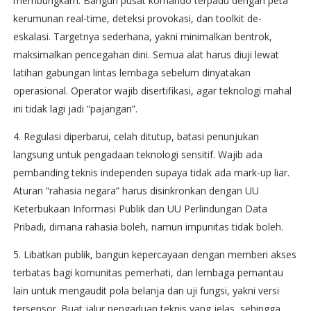
membungkam. Bangun pusat komando terpadu dengan peta
kerumunan real-time, deteksi provokasi, dan toolkit de-
eskalasi. Targetnya sederhana, yakni minimalkan bentrok,
maksimalkan pencegahan dini. Semua alat harus diuji lewat
latihan gabungan lintas lembaga sebelum dinyatakan
operasional. Operator wajib disertifikasi, agar teknologi mahal
ini tidak lagi jadi “pajangan”.
4. Regulasi diperbarui, celah ditutup, batasi penunjukan
langsung untuk pengadaan teknologi sensitif. Wajib ada
pembanding teknis independen supaya tidak ada mark-up liar.
Aturan “rahasia negara” harus disinkronkan dengan UU
Keterbukaan Informasi Publik dan UU Perlindungan Data
Pribadi, dimana rahasia boleh, namun impunitas tidak boleh.
5. Libatkan publik, bangun kepercayaan dengan memberi akses
terbatas bagi komunitas pemerhati, dan lembaga pemantau
lain untuk mengaudit pola belanja dan uji fungsi, yakni versi
tersensor. Buat jalur pengaduan teknis yang jelas, sehingga