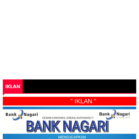
IKLAN
" IKLAN "