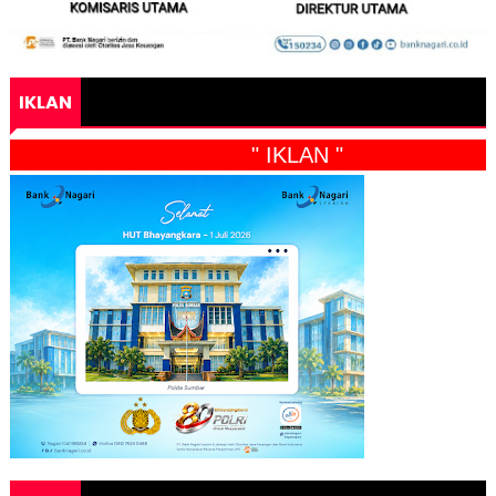
IKLAN
" IKLAN "