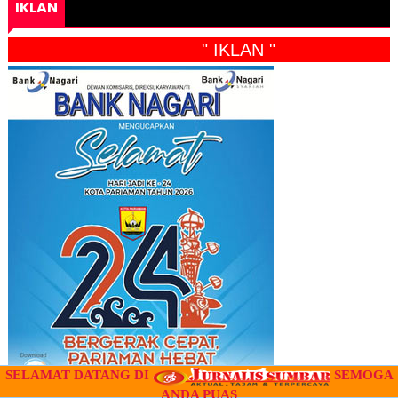
IKLAN
" IKLAN "
SELAMAT DATANG DI
SEMOGA
ANDA PUAS