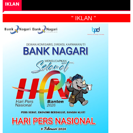
IKLAN
" IKLAN "