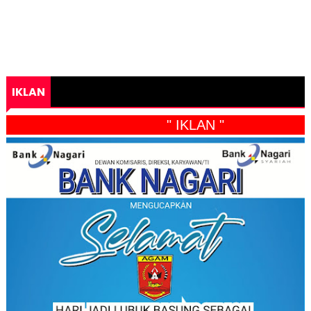
IKLAN
" IKLAN "