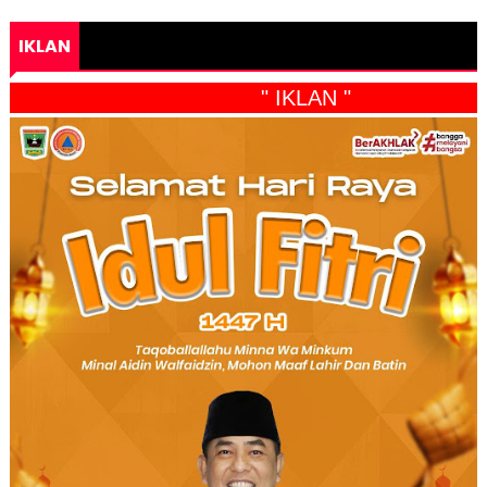
IKLAN
" IKLAN "