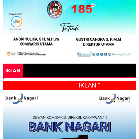
IKLAN
" IKLAN "