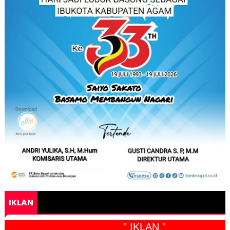
IKLAN
" IKLAN "