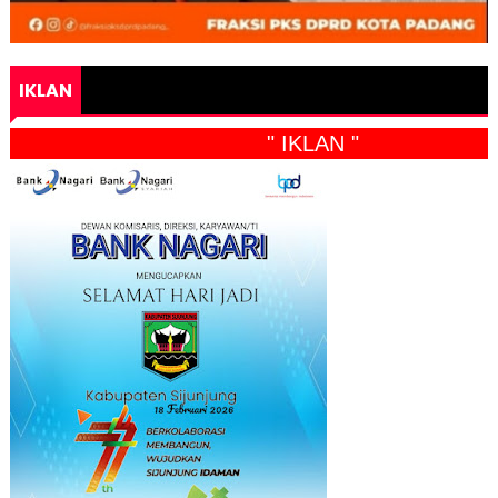
IKLAN
" IKLAN "