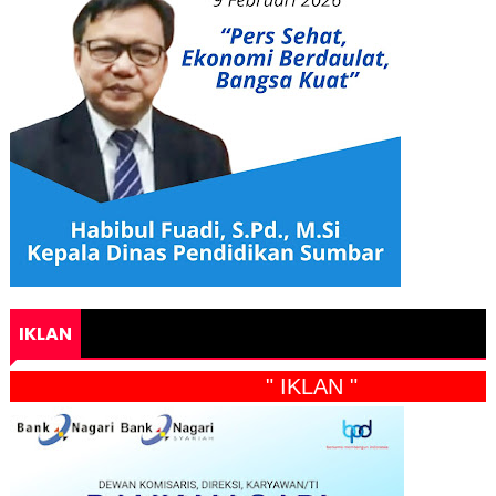
IKLAN
" IKLAN "