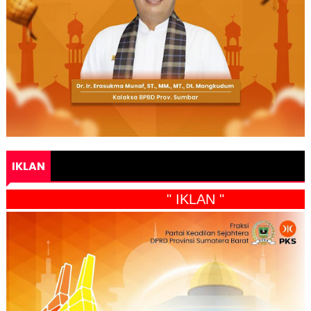
IKLAN
" IKLAN "