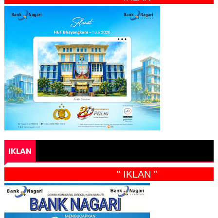
IKLAN
" IKLAN "