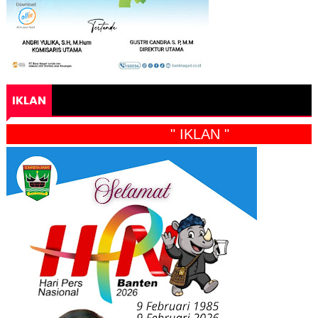
IKLAN
" IKLAN "