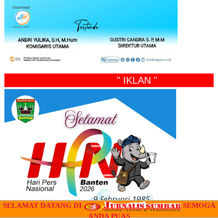
" IKLAN "
SELAMAT DATANG DI
SEMOGA
ANDA PUAS