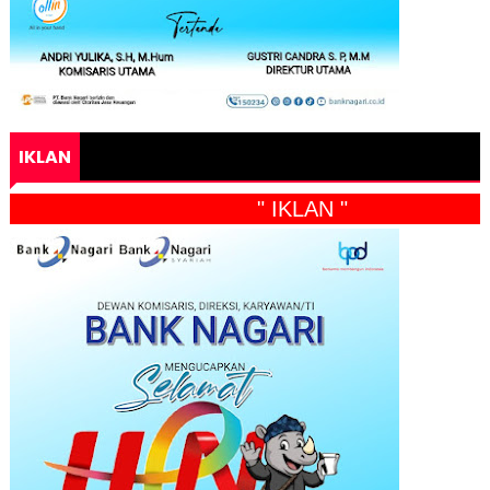
IKLAN
" IKLAN "