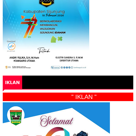
IKLAN
" IKLAN "