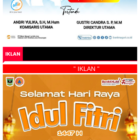
IKLAN
" IKLAN "