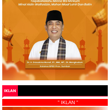
IKLAN
" IKLAN "