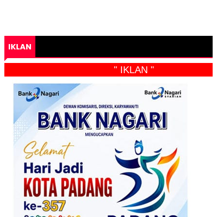
IKLAN
" IKLAN "