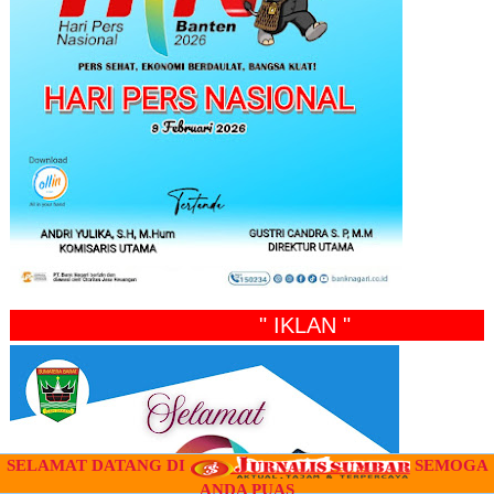
" IKLAN "
SELAMAT DATANG DI
SEMOGA
ANDA PUAS