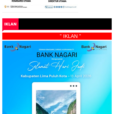
IKLAN
" IKLAN "