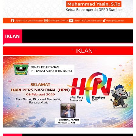
IKLAN
" IKLAN "