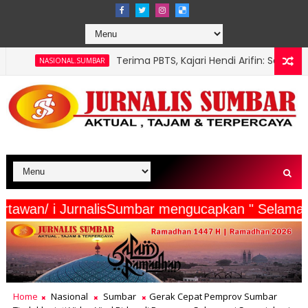
Terima PBTS, Kajari Hendi Arifin: Sehebat Apa pun Pasaman
UMBAR
serta Wartawan/ i JurnalisSumbar mengucapkan "
Home
Nasional
Sumbar
Gerak Cepat Pemprov Sumbar