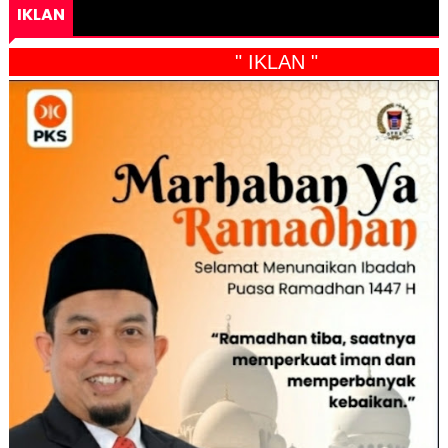
IKLAN
" IKLAN "