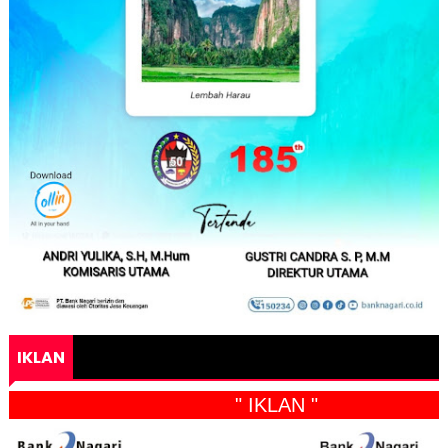
IKLAN
" IKLAN "