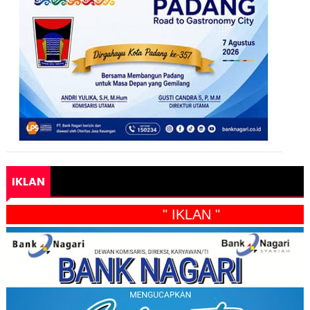
IKLAN
" IKLAN "