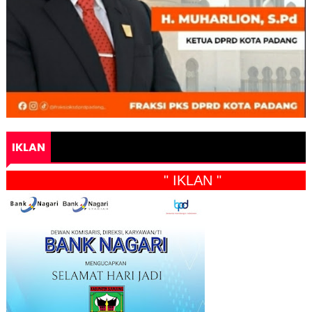
IKLAN
" IKLAN "