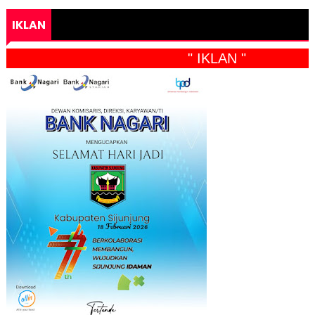
IKLAN
" IKLAN "