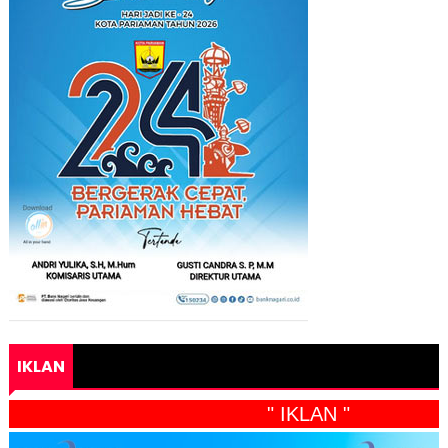
IKLAN
" IKLAN "