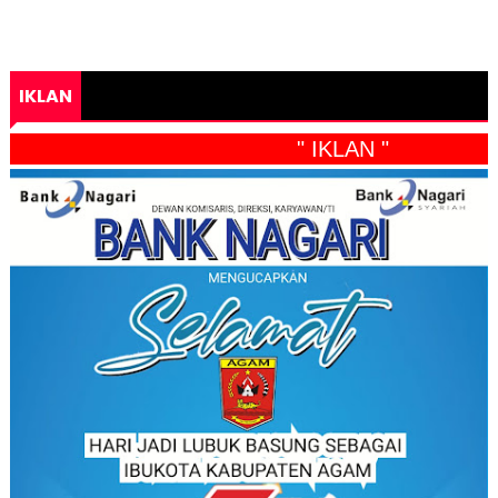
IKLAN
" IKLAN "