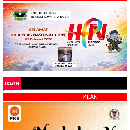
IKLAN
" IKLAN "