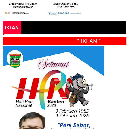
IKLAN
" IKLAN "