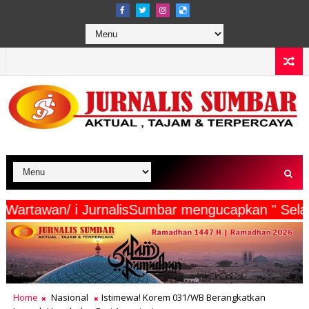
 Beserta Wartawan/ i JurnalisSumbar mengucapka
Home
Nasional
Istimewa! Korem 031/WB Berangkatkan