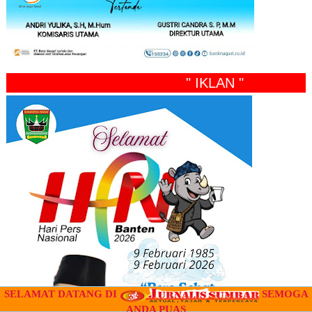
" IKLAN "
SELAMAT DATANG DI
SEMOGA
ANDA PUAS