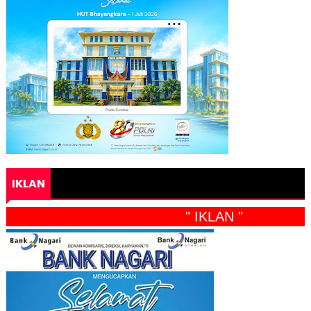
IKLAN
" IKLAN "