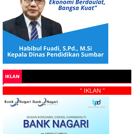
IKLAN
" IKLAN "