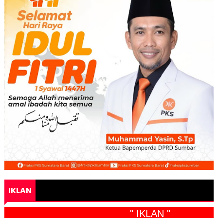
IKLAN
" IKLAN "