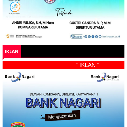
IKLAN
" IKLAN "