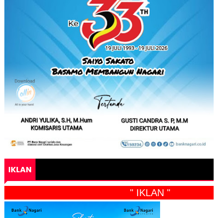
IKLAN
" IKLAN "