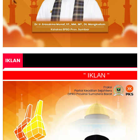
IKLAN
" IKLAN "