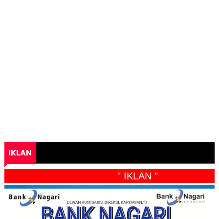
IKLAN
" IKLAN "