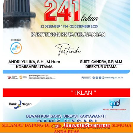
" IKLAN "
SELAMAT DATANG DI
SEMOGA
ANDA PUAS