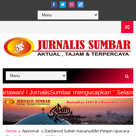
eserta Wartawan/ i JurnalisSumbar mengucapkan 
Home
Nasional
Danlanud Sultan Hasanuddin Pimpin Upacara