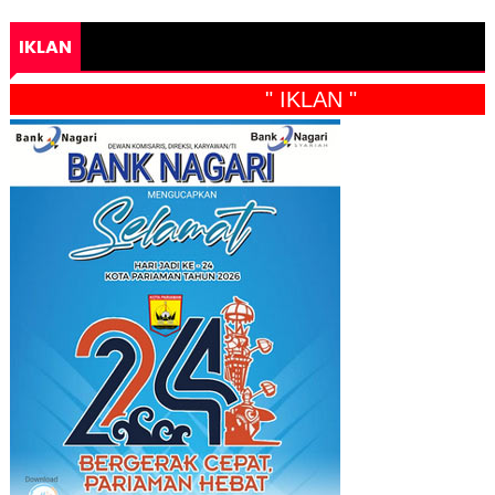
IKLAN
" IKLAN "