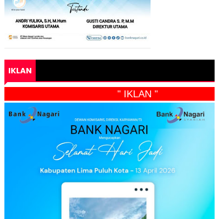
IKLAN
" IKLAN "