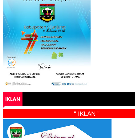
IKLAN
" IKLAN "