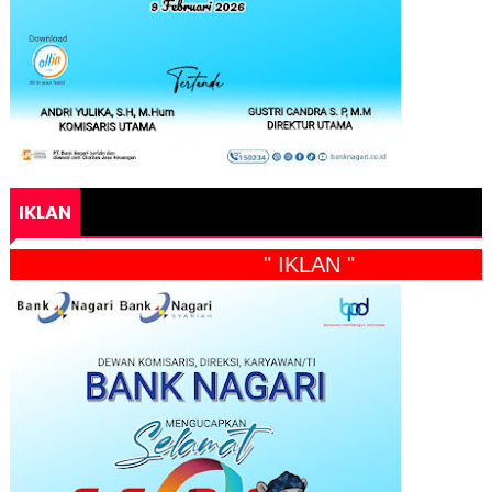
IKLAN
" IKLAN "