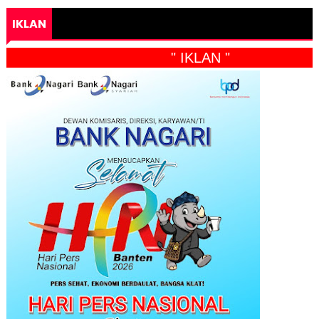
IKLAN
" IKLAN "