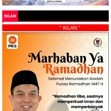
IKLAN
" IKLAN "