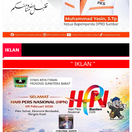
IKLAN
" IKLAN "