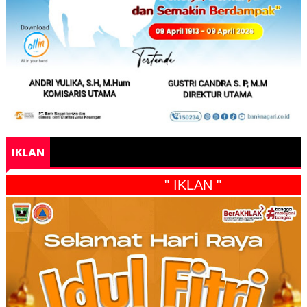
IKLAN
" IKLAN "