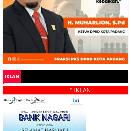
IKLAN
" IKLAN "