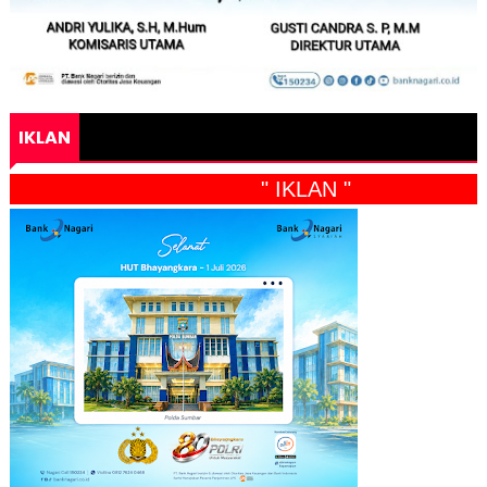
IKLAN
" IKLAN "