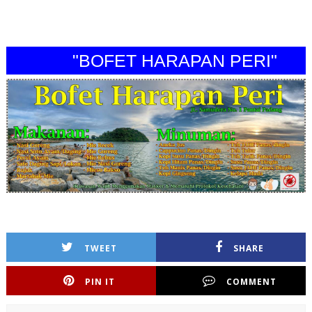
"BOFET HARAPAN PERI"
TWEET
SHARE
PIN IT
COMMENT