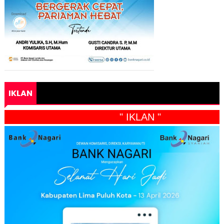
IKLAN
" IKLAN "