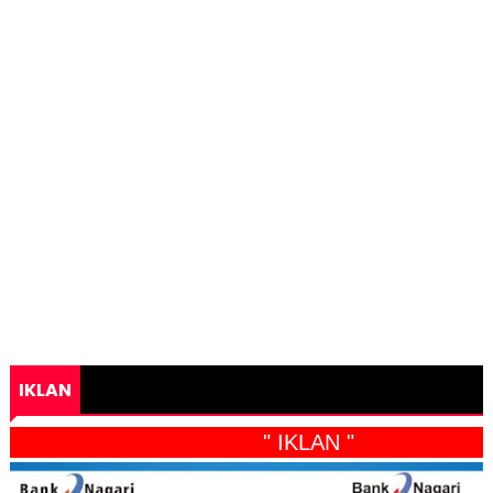
IKLAN
" IKLAN "