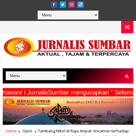
erta Wartawan/ i JurnalisSumbar mengucapkan " 
Home
Opini
Tambang Nikel di Raja Ampat: Ancaman terhadap