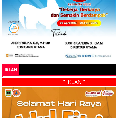
IKLAN
" IKLAN "