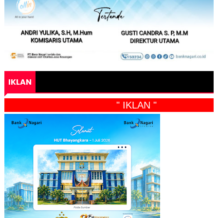
IKLAN
" IKLAN "