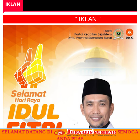
IKLAN
" IKLAN "
SELAMAT DATANG DI
SEMOGA
ANDA PUAS