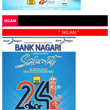
IKLAN
" IKLAN "