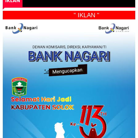
IKLAN
" IKLAN "