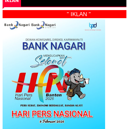
IKLAN
" IKLAN "