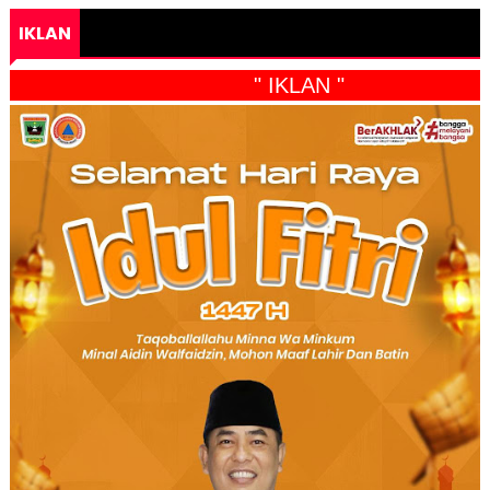
IKLAN
" IKLAN "