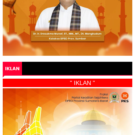
IKLAN
" IKLAN "