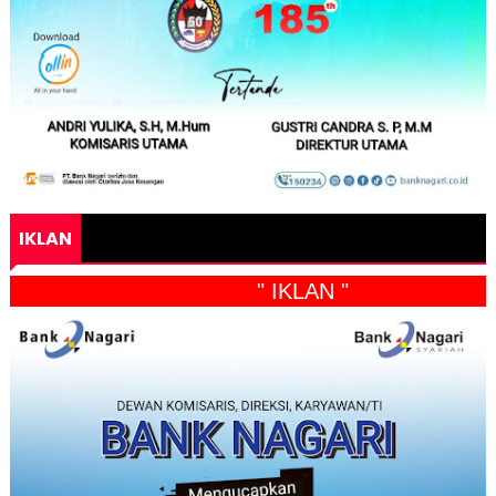
IKLAN
" IKLAN "