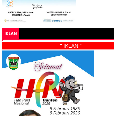
IKLAN
" IKLAN "