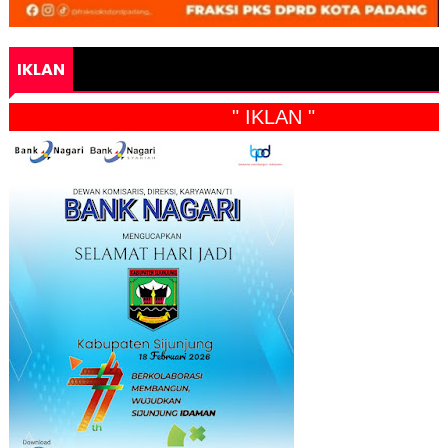
IKLAN
" IKLAN "