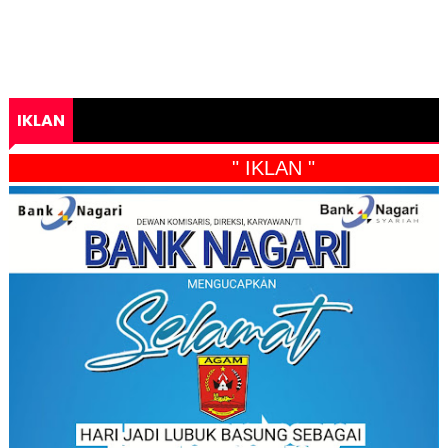
IKLAN
" IKLAN "