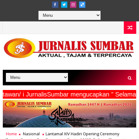
serta Wartawan/ i JurnalisSumbar mengucapkan "
Home
Nasional
Lantamal XIV Hadiri Opening Ceremony