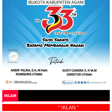
IKLAN
" IKLAN "