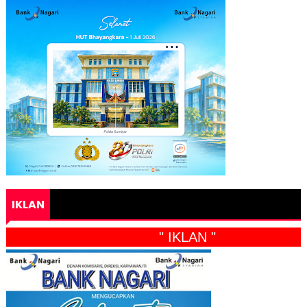
IKLAN
" IKLAN "