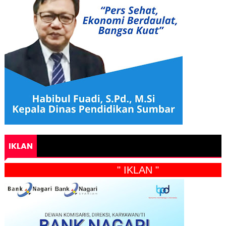
IKLAN
" IKLAN "