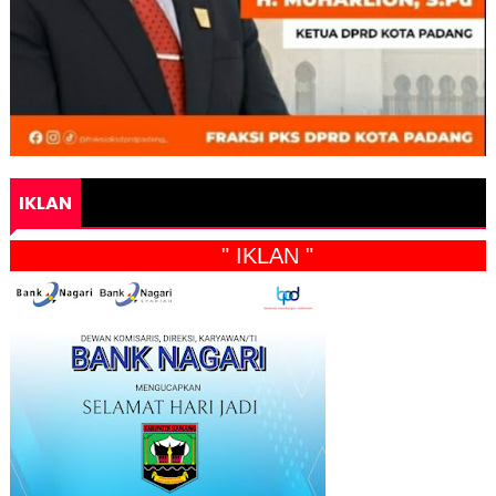
IKLAN
" IKLAN "