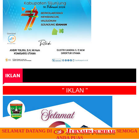
IKLAN
" IKLAN "
SELAMAT DATANG DI
SEMOGA
ANDA PUAS