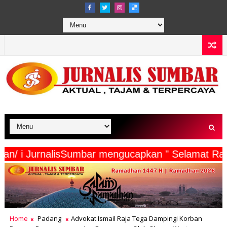
a Wartawan/ i JurnalisSumbar mengucapkan " Sela
Home
Padang
Advokat Ismail Raja Tega Dampingi Korban