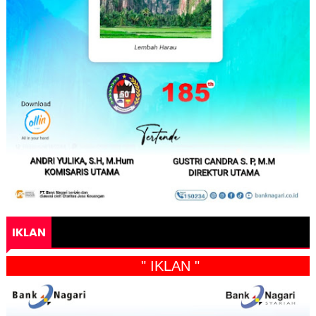
IKLAN
" IKLAN "