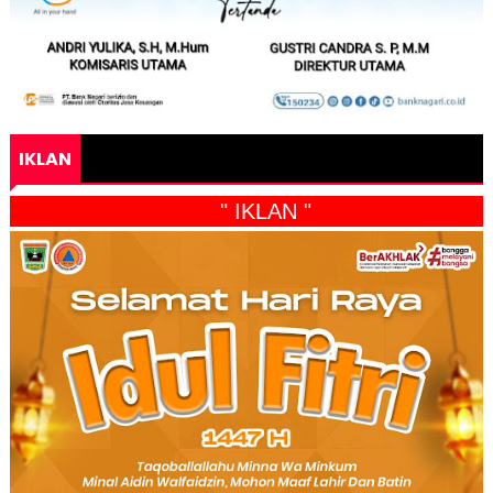
IKLAN
" IKLAN "