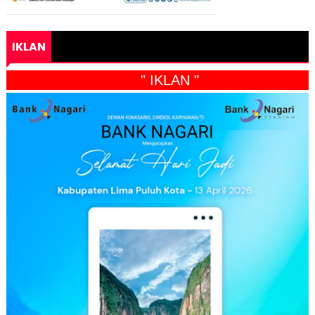
IKLAN
" IKLAN "