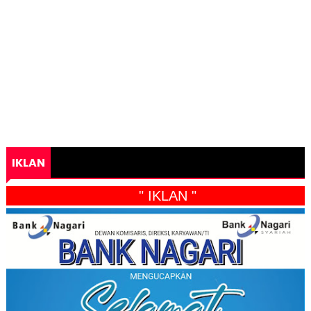
IKLAN
" IKLAN "