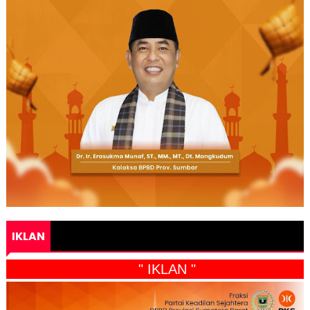
IKLAN
" IKLAN "