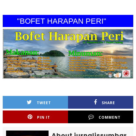
"BOFET HARAPAN PERI"
TWEET
SHARE
PIN IT
COMMENT
About jurnalissumbar