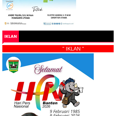
IKLAN
" IKLAN "