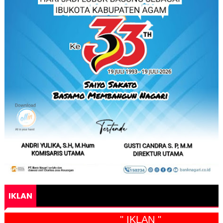
IKLAN
" IKLAN "