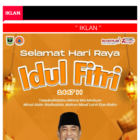
IKLAN
" IKLAN "