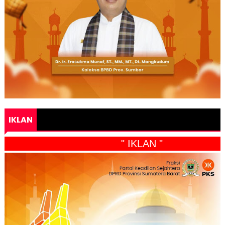
IKLAN
" IKLAN "