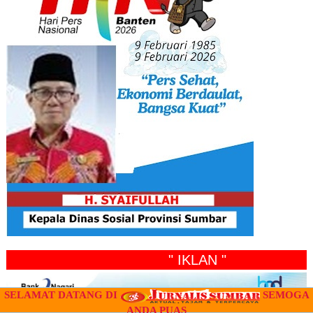
" IKLAN "
SELAMAT DATANG DI
SEMOGA
ANDA PUAS