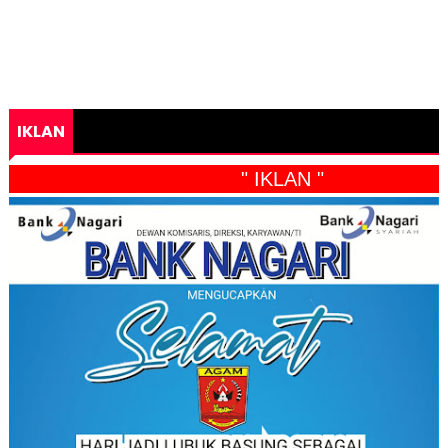
IKLAN
" IKLAN "