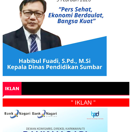
IKLAN
" IKLAN "