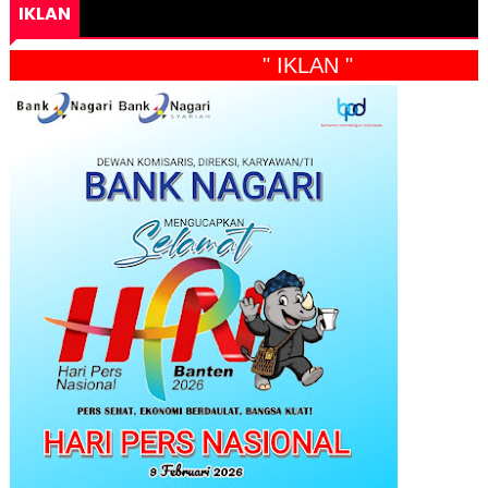
IKLAN
" IKLAN "