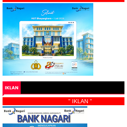
IKLAN
" IKLAN "