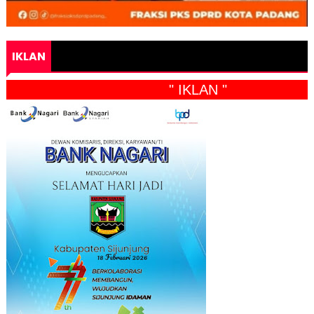
IKLAN
" IKLAN "