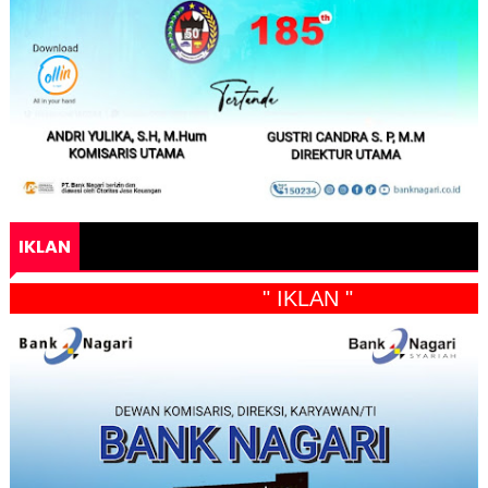
IKLAN
" IKLAN "